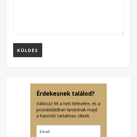
Érdekesnek találod?
Iratkozz fel a heti hírlevélre, és a
postaládádban landolnak majd
a hasonló tartalmas cikkek.