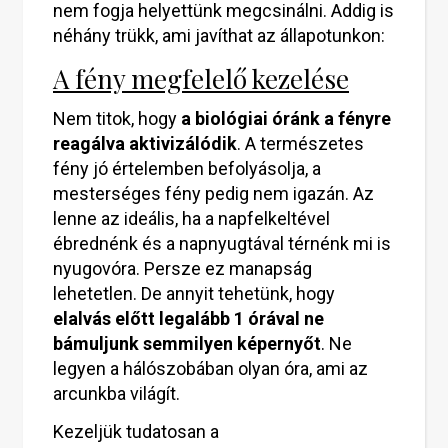
nem fogja helyettünk megcsinálni. Addig is
néhány trükk, ami javíthat az állapotunkon:
A fény megfelelő kezelése
Nem titok, hogy
a biológiai óránk a fényre
reagálva aktivizálódik
. A természetes
fény jó értelemben befolyásolja, a
mesterséges fény pedig nem igazán. Az
lenne az ideális, ha a napfelkeltével
ébrednénk és a napnyugtával térnénk mi is
nyugovóra. Persze ez manapság
lehetetlen. De annyit tehetünk, hogy
elalvás előtt legalább 1 órával ne
bámuljunk semmilyen képernyőt
. Ne
legyen a hálószobában olyan óra, ami az
arcunkba világít.
Kezeljük tudatosan a