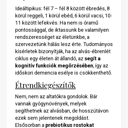
Ideáltipikus: fél 7 – fél 8 között ébredés, 8
körül reggeli, 1 körül ebéd, 6 körül vacsi, 10-
11 között lefekvés. Ha nem is óramű
pontossággal, de iktassunk be valamilyen
rendszerességet az életünkbe, a
szervezetünk hálás lesz érte. Tudományos
kísérletek bizonyítják, ha az alvás-ébrenlét
ciklus egy életen át állandó, az
segít a
kognitív funkciók megőrzésében
, így az
időskori demencia esélye is csökkenthető.
Étrendkiegészítők
Nem, nem az altatókra gondolok. Bár
vannak gyógynövények, melyek
segíthetnek az alvásban, de hosszútávon
ezek sem jelentenek megoldást.
Elsősorban a
prebiotikus rostokat