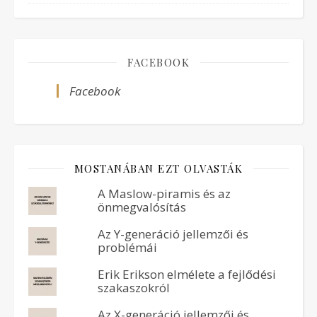
FACEBOOK
Facebook
MOSTANÁBAN EZT OLVASTÁK
A Maslow-piramis és az
önmegvalósítás
Az Y-generáció jellemzői és
problémái
Erik Erikson elmélete a fejlődési
szakaszokról
Az X-generáció jellemzői és