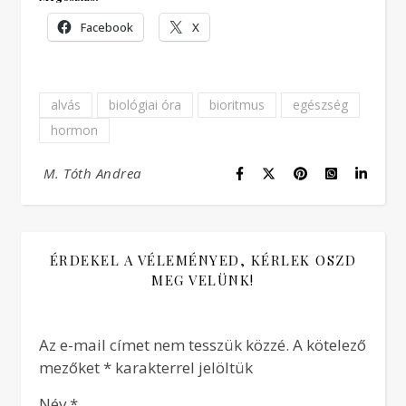
Facebook
X
alvás
biológiai óra
bioritmus
egészség
hormon
M. Tóth Andrea
ÉRDEKEL A VÉLEMÉNYED, KÉRLEK OSZD
MEG VELÜNK!
Az e-mail címet nem tesszük közzé.
A kötelező
mezőket
*
karakterrel jelöltük
Név
*