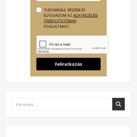
TUDOMÁSUL VESZEM ÉS
ELFOGADOM AZ
ADATKEZELÉSI
TÁJÉKOZTATÓBAN
FOGLALTAKAT.
Feliratkozás