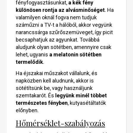
fényfogyasztásunkat,
a kék fény
különösen rontja az alvásminőséget
. Ha
valamilyen oknál fogva nem tudjuk
száműzni a TV-t a hálóból, akkor vegyünk
narancssárga szűrőszemüveget, így picit
becsaphatjuk az agyunkat. Továbbá
aludjunk olyan sötétben, amennyire csak
lehet, ugyanis
a melatonin sötétben
termelődik
.
Ha éjszakai műszakot vállalunk, és
napközben kell aludnunk, akkor is
sötétítsünk be, vagy használjunk
szemtakarót. És
legyünk minél többet
természetes fényben
, kutyasétáltatók
előnyben.
Hőmérséklet-szabályozás