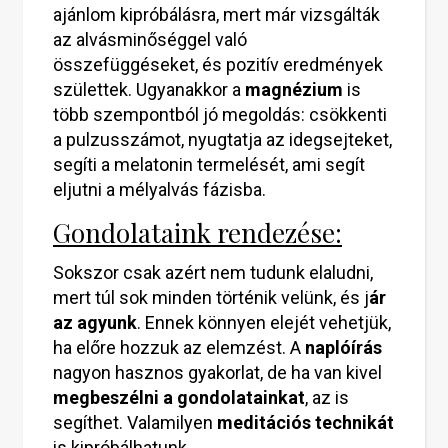
ajánlom kipróbálásra, mert már vizsgálták
az alvásminőséggel való
összefüggéseket, és pozitív eredmények
születtek. Ugyanakkor a
magnézium
is
több szempontból jó megoldás: csökkenti
a pulzusszámot, nyugtatja az idegsejteket,
segíti a melatonin termelését, ami segít
eljutni a mélyalvás fázisba.
Gondolataink rendezése:
Sokszor csak azért nem tudunk elaludni,
mert túl sok minden történik velünk, és j
ár
az agyunk
. Ennek könnyen elejét vehetjük,
ha előre hozzuk az elemzést. A
naplóírás
nagyon hasznos gyakorlat, de ha van kivel
megbeszélni a gondolatainkat
, az is
segíthet. Valamilyen
meditációs technikát
is kipróbálhatunk.