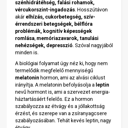
szénhidrátéhség, falási rohamok,
vércukorszint-ingadozás
. Hosszútávon
akár
elhízás, cukorbetegség, szív-
érrendszeri betegségek, bélflóra
problémák, kognitív képességek
romlása
,
memóriazavarok, tanulási
nehézségek, depresszió
. Szóval nagyjából
minden is.
A biológiai folyamat úgy néz ki, hogy nem
termelődik megfelelő mennyiségű
melatonin
hormon, ami az alvási ciklust
irányítja. A melatonin befolyásolja a
leptin
nevű hormont is, ami a szervezet energia-
háztartásáért felelős. Ez a hormon
szabályozza az étvágy és a jóllakottság
érzést, és szerepe van a zsíranyagcsere
szabályozásában. Tehát kevés leptin, nagy
étvágy.