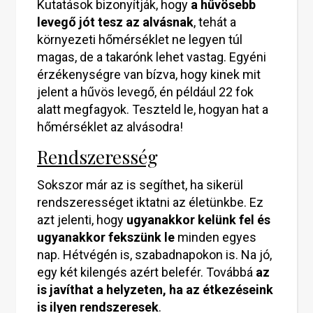
Kutatások bizonyítják, hogy
a hűvösebb
levegő jót tesz az alvásnak
, tehát a
környezeti hőmérséklet ne legyen túl
magas, de a takarónk lehet vastag. Egyéni
érzékenységre van bízva, hogy kinek mit
jelent a hűvös levegő, én például 22 fok
alatt megfagyok. Teszteld le, hogyan hat a
hőmérséklet az alvásodra!
Rendszeresség
Sokszor már az is segíthet, ha sikerül
rendszerességet iktatni az életünkbe. Ez
azt jelenti, hogy
ugyanakkor kelünk fel és
ugyanakkor fekszünk le
minden egyes
nap. Hétvégén is, szabadnapokon is. Na jó,
egy két kilengés azért belefér. Továbbá
az
is javíthat a helyzeten, ha az étkezéseink
is ilyen rendszeresek
.