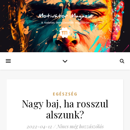
EGÉSZSÉG
Nagy baj, ha rosszul
alszunk?
2022-04-12
/
Nincs még hozzászólás