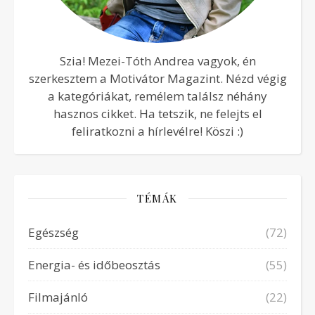
Szia! Mezei-Tóth Andrea vagyok, én
szerkesztem a Motivátor Magazint. Nézd végig
a kategóriákat, remélem találsz néhány
hasznos cikket. Ha tetszik, ne felejts el
feliratkozni a hírlevélre! Köszi :)
TÉMÁK
Egészség
(72)
Energia- és időbeosztás
(55)
Filmajánló
(22)