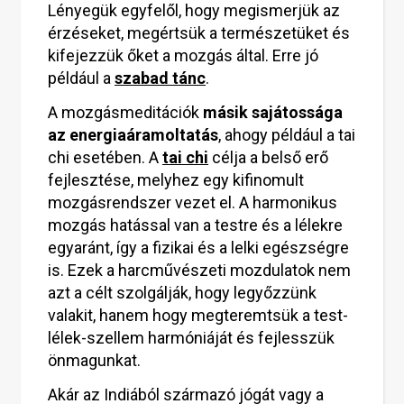
Lényegük egyfelől, hogy megismerjük az
érzéseket, megértsük a természetüket és
kifejezzük őket a mozgás által. Erre jó
például a
szabad tánc
.
A mozgásmeditációk
másik sajátossága
az energiaáramoltatás
, ahogy például a tai
chi esetében. A
tai chi
célja a belső erő
fejlesztése, melyhez egy kifinomult
mozgásrendszer vezet el. A harmonikus
mozgás hatással van a testre és a lélekre
egyaránt, így a fizikai és a lelki egészségre
is. Ezek a harcművészeti mozdulatok nem
azt a célt szolgálják, hogy legyőzzünk
valakit, hanem hogy megteremtsük a test-
lélek-szellem harmóniáját és fejlesszük
önmagunkat.
Akár az Indiából származó jógát vagy a