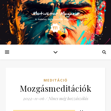
MEDITÁCIÓ
Mozgásmeditációk
2022-11-06
/
Nincs még hozzászólás