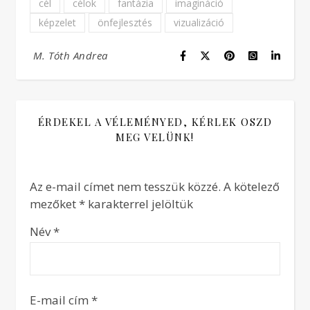
cél
célok
fantázia
imagináció
képzelet
önfejlesztés
vizualizáció
M. Tóth Andrea
ÉRDEKEL A VÉLEMÉNYED, KÉRLEK OSZD
MEG VELÜNK!
Az e-mail címet nem tesszük közzé.
A kötelező
mezőket
*
karakterrel jelöltük
Név
*
E-mail cím
*