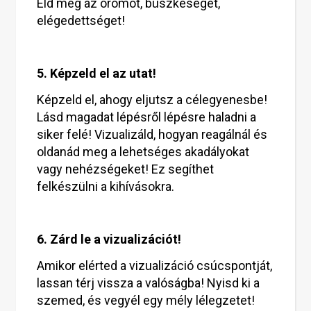
Éld meg az örömöt, büszkeséget,
elégedettséget!
5. Képzeld el az utat!
Képzeld el, ahogy eljutsz a célegyenesbe!
Lásd magadat lépésről lépésre haladni a
siker felé! Vizualizáld, hogyan reagálnál és
oldanád meg a lehetséges akadályokat
vagy nehézségeket! Ez segíthet
felkészülni a kihívásokra.
6. Zárd le a vizualizációt!
Amikor elérted a vizualizáció csúcspontját,
lassan térj vissza a valóságba! Nyisd ki a
szemed, és vegyél egy mély lélegzetet!