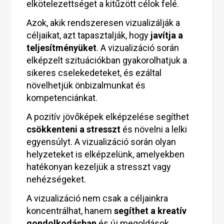
elkötelezettséget a kitűzött célok felé.
Azok, akik rendszeresen vizualizálják a
céljaikat, azt tapasztalják, hogy
javítja a
teljesítményüket
. A vizualizáció során
elképzelt szituációkban gyakorolhatjuk a
sikeres cselekedeteket, és ezáltal
növelhetjük önbizalmunkat és
kompetenciánkat.
A pozitív jövőképek elképzelése segíthet
csökkenteni a stresszt
és növelni a lelki
egyensúlyt. A vizualizáció során olyan
helyzeteket is elképzelünk, amelyekben
hatékonyan kezeljük a stresszt vagy
nehézségeket.
A vizualizáció nem csak a céljainkra
koncentrálhat, hanem
segíthet a kreatív
gondolkodásban
és új megoldások