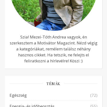
Szia! Mezei-Tóth Andrea vagyok, én
szerkesztem a Motivátor Magazint. Nézd végig
a kategóriákat, remélem találsz néhány
hasznos cikket. Ha tetszik, ne felejts el
feliratkozni a hírlevélre! Köszi :)
TÉMÁK
Egészség
(72)
Energia- és időbeosztás
(55)