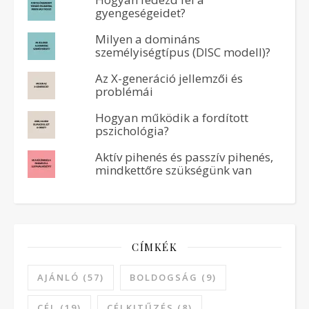
gyengeségeidet?
Milyen a domináns
személyiségtípus (DISC modell)?
Az X-generáció jellemzői és
problémái
Hogyan működik a fordított
pszichológia?
Aktív pihenés és passzív pihenés,
mindkettőre szükségünk van
CÍMKÉK
AJÁNLÓ
(57)
BOLDOGSÁG
(9)
CÉL
(19)
CÉLKITŰZÉS
(8)