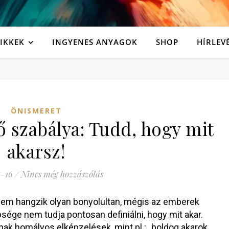
IKKEK
INGYENES ANYAGOK
SHOP
HÍRLEV
ÖNISMERET
ő szabálya: Tudd, hogy mit
akarsz!
-16
/
Nincs még hozzászólás
nem hangzik olyan bonyolultan, mégis az emberek
sége nem tudja pontosan definiálni, hogy mit akar.
ak homályos elképzelések, mint pl.: „boldog akarok