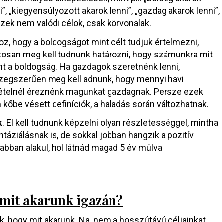
i”, „kiegyensúlyozott akarok lenni”, „gazdag akarok lenni”,
zek nem valódi célok, csak körvonalak.
z, hogy a boldogságot mint célt tudjuk értelmezni,
tosan meg kell tudnunk határozni, hogy számunkra mit
nt a boldogság. Ha gazdagok szeretnénk lenni,
zegszerűen meg kell adnunk, hogy mennyi havi
ételnél éreznénk magunkat gazdagnak. Persze ezek
kőbe vésett definíciók, a haladás során változhatnak.
k
. El kell tudnunk képzelni olyan részletességgel, mintha
táziálásnak is, de sokkal jobban hangzik a pozitív
sabban alakul, hol látnád magad 5 év múlva
mit akarunk igazán?
 hogy mit akarunk. Na, nem a hosszútávú céljainkat