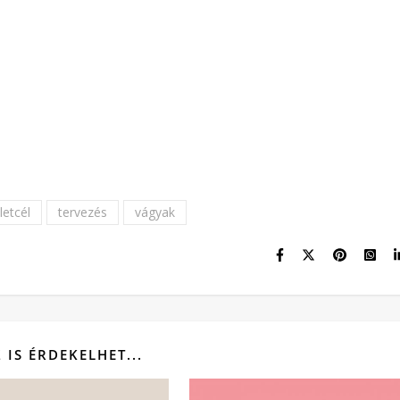
letcél
tervezés
vágyak
Z IS ÉRDEKELHET...