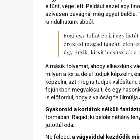
eltűnt, vége lett. Például eszel egy fi
szívesen bevágnál még egyet belőle. T
kiindulhatunk abból.
Fogj egy tollat és írj egy listá
érezted magad igazán elemed
úgy érzik, kicsit lecsúsztak a 
A másik folyamat, ahogy elkezdünk vá
milyen a torta, de el tudjuk képzelni, 
képzelni, azt meg is tudjuk valósítani
fejünkben megvalósult, és egy hasonló 
is előfordul, hogy a valóság felülmúlja
Gyakorold a korlátok nélküli fantázi
formában. Ragadj ki belőle néhány lén
jutottál oda.
Ne feledd,
a vágyaiddal kezdődik min