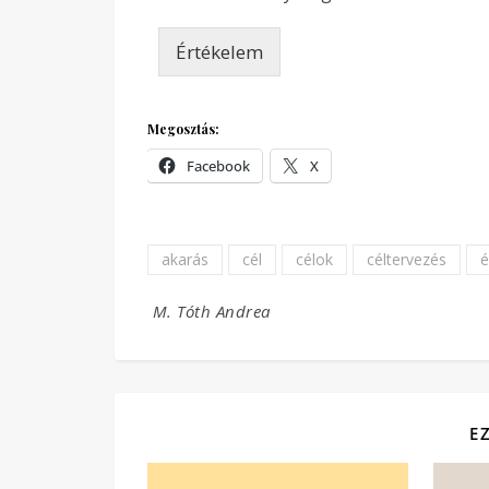
Értékelem
Megosztás:
Facebook
X
akarás
cél
célok
céltervezés
é
M. Tóth Andrea
E