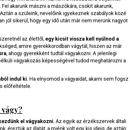
. Fel akarunk mászni a mászókára, csokit akarunk,
 Aztán a szüleink, nevelőink igyekeznek szabályok közé
yan jól sikerül, hogy egy idő után már nem merünk nagyot
szeretnél az élettől,
egy kicsit vissza kell nyúlnod a
séged, amire gyerekkorodban vágytál, hiszen az már
sra
, ahogy gyerekként tudtál vágyakozni. A jelenlegi
k nélküli vágyakozás képességével tudod meghatározni a
ól indul ki
. Ha elnyomod a vágyaidat, akarni sem fogsz
s előfeltétele.
 vágy?
kezdünk el vágyakozni
. Az egyik az érzékszervek általi
k, éreztük az illatát, a miénk volt egy kis ideig, de aztán