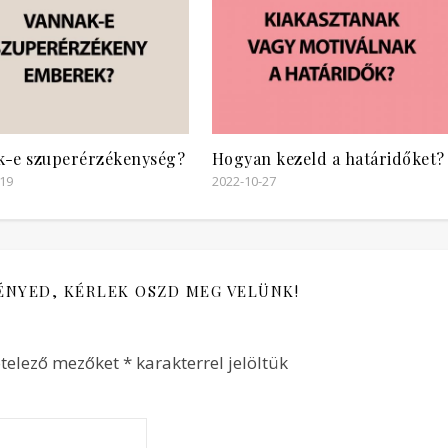
k-e szuperérzékenység?
Hogyan kezeld a határidőket?
-19
2022-10-27
ÉNYED, KÉRLEK OSZD MEG VELÜNK!
ötelező mezőket
*
karakterrel jelöltük