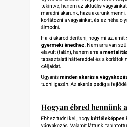
tekintve, hanem az aktuális vágyainkat
maradni akarunk, haza akarunk menni.
korlátozni a vágyainkat, és ez néha ol
álmodni.
Ha ki akarod deríteni, hogy mi az, amit 
gyermeki énedhez.
Nem arra van szük
elavult (talán), hanem arra a
mentalitá
tapasztalati háttereddel és a korláto
céljaidat.
Ugyanis
minden akarás a vágyakozásb
tudni igazán. Az akarás pedig a fejlődé
Hogyan ébred bennünk a
Ehhez tudni kell, hogy
kétféleképpen 
vágyakozás. Valamit láttunk, tapintottun