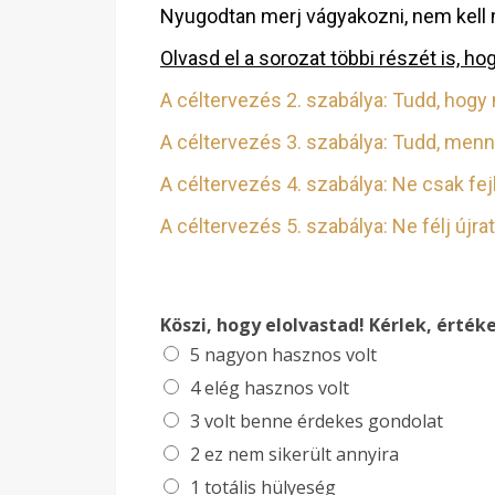
Nyugodtan merj vágyakozni, nem kell
Olvasd el a sorozat többi részét is, ho
A céltervezés 2. szabálya: Tudd, hogy 
A céltervezés 3. szabálya: Tudd, menn
A céltervezés 4. szabálya: Ne csak fe
A céltervezés 5. szabálya: Ne félj újra
Köszi, hogy elolvastad! Kérlek, értéke
5 nagyon hasznos volt
4 elég hasznos volt
3 volt benne érdekes gondolat
2 ez nem sikerült annyira
1 totális hülyeség