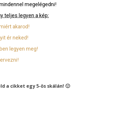
 mindennel megelégedni!
gy teljes legyen a kép:
miért akarod!
yit ér neked!
jben legyen meg!
tervezni!
ld a cikket egy 5-ös skálán! 🙂