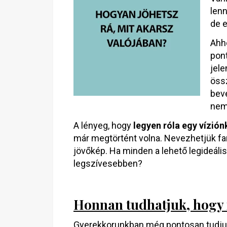
lenn
de e
Ahho
pon
jele
öss
bev
nem 
A lényeg, hogy
legyen róla egy vízión
már megtörtént volna. Nevezhetjük fan
jövőkép. Ha minden a lehető legideáli
legszívesebben?
Honnan tudhatjuk, hogy 
Gyerekkorunkban még pontosan tudjuk,