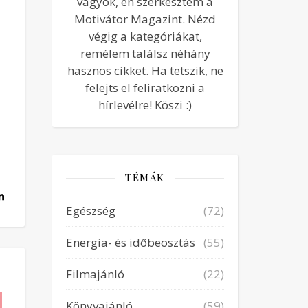
vagyok, én szerkesztem a
Motivátor Magazint. Nézd
végig a kategóriákat,
remélem találsz néhány
hasznos cikket. Ha tetszik, ne
felejts el feliratkozni a
hírlevélre! Köszi :)
TÉMÁK
Egészség
(72)
Energia- és időbeosztás
(55)
Filmajánló
(22)
Könyvajánló
(59)