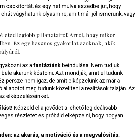
nom csokitortát, és egy hét múlva eszedbe jut, hogy
ehát vágyhatunk olyasmire, amit már jól ismerünk, vagy
t életed legjobb pillanatairól! Arról, hogy mikor
ben. Ez egy hasznos gyakorlat azoknak, akik
pályáról.
gyakozni az a
fantáziánk
beindulása. Nem tudjuk
és bele akarunk kóstolni. Azt mondják, amit el tudunk
. Ez persze nem igaz, de amit elképzelünk az már a
állapotot meg tudunk közelíteni a realitások talaján. Az
 az elképzeléseinket.
álást!
Képzeld el a jövődet a lehető legideálisabb
yeges részletet és próbáld elképzelni, hogy hogyan
den: az akarás, a motiváció és a megvalósítás.