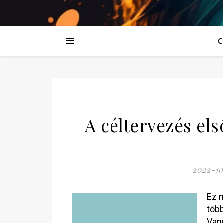
C
A céltervezés els
2022-10
Ez 
több
Vann