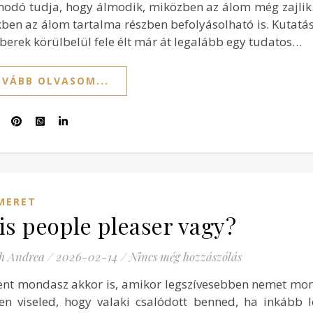
modó tudja, hogy álmodik, miközben az álom még zajlik
kben az álom tartalma részben befolyásolható is. Kutatás
berek körülbelül fele élt már át legalább egy tudatos…
VÁBB OLVASOM...
MERET
is people pleaser vagy?
h Andrea
/
2026-02-14
/
Nincs még hozzászólás
ent mondasz akkor is, amikor legszívesebben nemet mo
en viseled, hogy valaki csalódott benned, ha inkább 