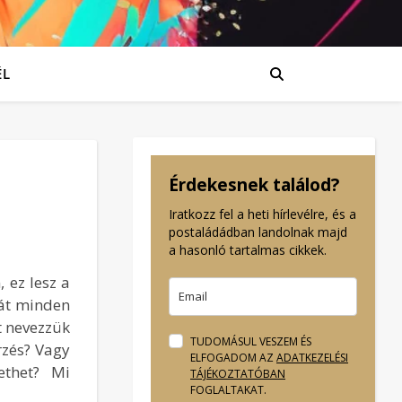
ÉL
Érdekesnek találod?
Iratkozz fel a heti hírlevélre, és a
postaládádban landolnak majd
a hasonló tartalmas cikkek.
, ez lesz a
át minden
t nevezzük
TUDOMÁSUL VESZEM ÉS
rzés? Vagy
ELFOGADOM AZ
ADATKEZELÉSI
zethet? Mi
TÁJÉKOZTATÓBAN
FOGLALTAKAT.