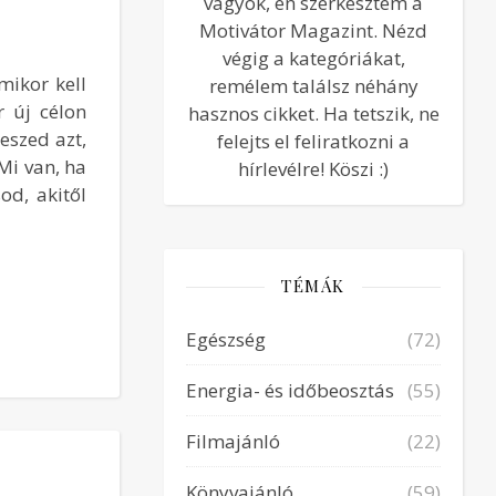
vagyok, én szerkesztem a
Motivátor Magazint. Nézd
végig a kategóriákat,
mikor kell
remélem találsz néhány
r új célon
hasznos cikket. Ha tetszik, ne
eszed azt,
felejts el feliratkozni a
„Mi van, ha
hírlevélre! Köszi :)
od, akitől
TÉMÁK
Egészség
(72)
Energia- és időbeosztás
(55)
Filmajánló
(22)
Könyvajánló
(59)