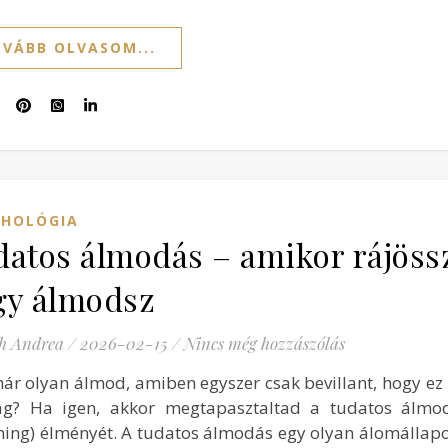
VÁBB OLVASOM...
CHOLÓGIA
atos álmodás – amikor rájöss
gy álmodsz
h Andrea
/
2026-02-15
/
Nincs még hozzászólás
már olyan álmod, amiben egyszer csak bevillant, hogy ez
ág? Ha igen, akkor megtapasztaltad a tudatos álmod
ing) élményét. A tudatos álmodás egy olyan álomállap