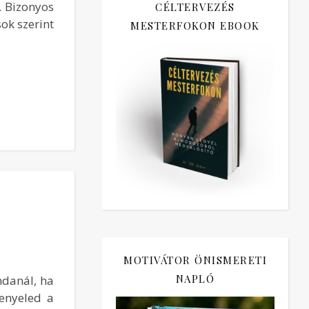
. Bizonyos
CÉLTERVEZÉS
ok szerint
MESTERFOKON EBOOK
MOTIVÁTOR ÖNISMERETI
NAPLÓ
ndanál, ha
lenyeled a