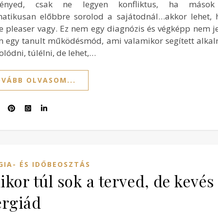
ményed, csak ne legyen konfliktus, ha mások 
atikusan előbbre sorolod a sajátodnál…akkor lehet, h
e pleaser vagy. Ez nem egy diagnózis és végképp nem j
 egy tanult működésmód, ami valamikor segített alkal
lódni, túlélni, de lehet,…
VÁBB OLVASOM...
GIA- ÉS IDŐBEOSZTÁS
kor túl sok a terved, de kevés
ergiád