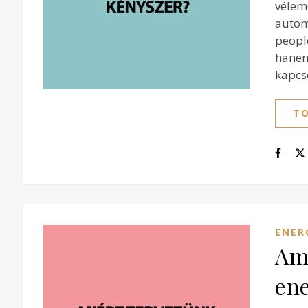
véle
autom
peopl
hanem
kapcso
TO
ENER
Ami
en