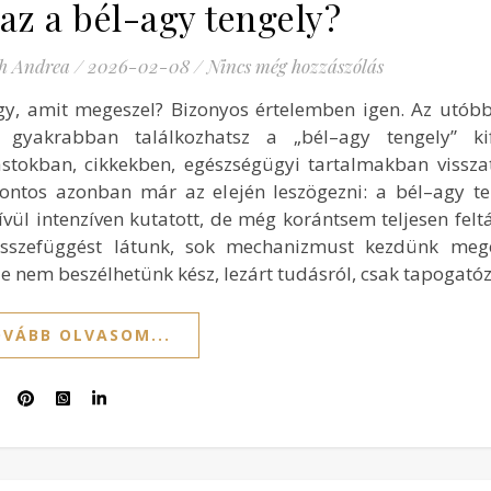
az a bél-agy tengely?
h Andrea
/
2026-02-08
/
Nincs még hozzászólás
gy, amit megeszel? Bizonyos értelemben igen. Az utób
 gyakrabban találkozhatsz a „bél–agy tengely” kife
stokban, cikkekben, egészségügyi tartalmakban vissza
 Fontos azonban már az elején leszögezni: a bél–agy t
vül intenzíven kutatott, de még korántsem teljesen feltár
sszefüggést látunk, sok mechanizmust kezdünk megé
e nem beszélhetünk kész, lezárt tudásról, csak tapogató
VÁBB OLVASOM...