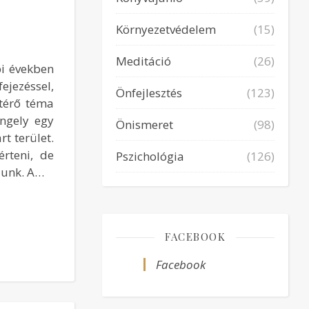
Környezetvédelem
(15)
Meditáció
(26)
bi években
jezéssel,
Önfejlesztés
(123)
térő téma
engely egy
Önismeret
(98)
t terület.
rteni, de
Pszichológia
(126)
zunk. A…
FACEBOOK
Facebook