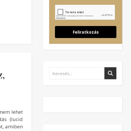
Feliratkozás
z,
 nem lehet
ás (lucid
ot, amiben