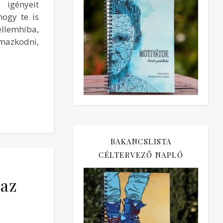
igényeit
ogy te is
ellemhiba,
mazkodni,
BAKANCSLISTA
CÉLTERVEZŐ NAPLÓ
 az