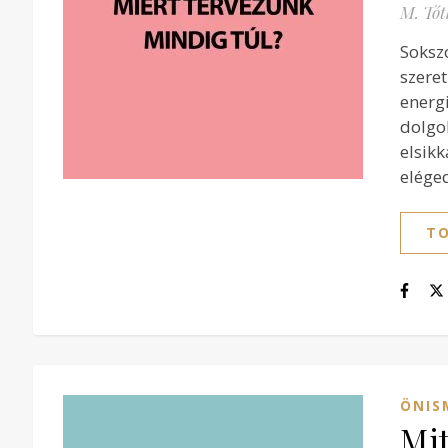
M. Tót
Soksz
szere
energ
dolgo
elsik
elége
TO
ÖNIS
Mit