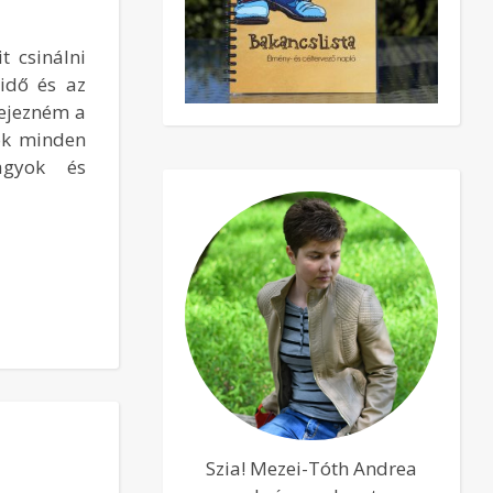
t csinálni
 idő és az
fejezném a
ok minden
vagyok és
Szia! Mezei-Tóth Andrea