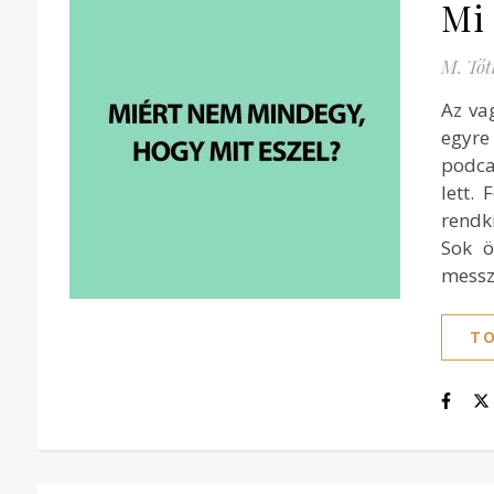
Mi 
M. Tót
Az va
egyre
podca
lett.
rendkí
Sok ö
messz
TO