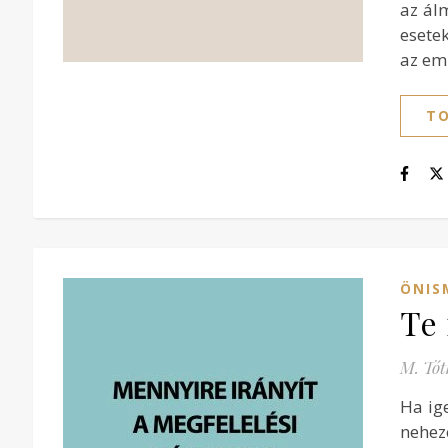
az ál
esete
az em
TO
ÖNIS
Te 
M. Tót
Ha ig
nehez