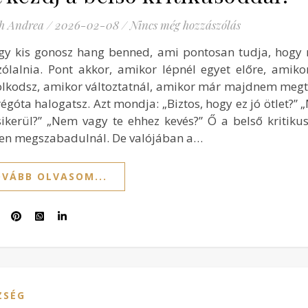
h Andrea
/
2026-02-08
/
Nincs még hozzászólás
gy kis gonosz hang benned, ami pontosan tudja, hogy 
ólalnia. Pont akkor, amikor lépnél egyet előre, amiko
lkodsz, amikor változtatnál, amikor már majdnem megt
égóta halogatsz. Azt mondja: „Biztos, hogy ez jó ötlet?” 
ikerül?” „Nem vagy te ehhez kevés?” Ő a belső kritikus
sen megszabadulnál. De valójában a…
VÁBB OLVASOM...
ZSÉG