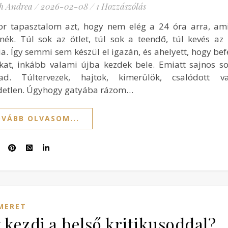
h Andrea
/
2026-02-08
/
1 Hozzászólás
or tapasztalom azt, hogy nem elég a 24 óra arra, ami
tnék. Túl sok az ötlet, túl sok a teendő, túl kevés az
ia. Így semmi sem készül el igazán, és ahelyett, hogy be
kat, inkább valami újba kezdek bele. Emiatt sajnos s
kad. Túltervezek, hajtok, kimerülök, csalódott 
detlen. Úgyhogy gatyába rázom…
VÁBB OLVASOM...
MERET
 kezdj a belső kritikusoddal?