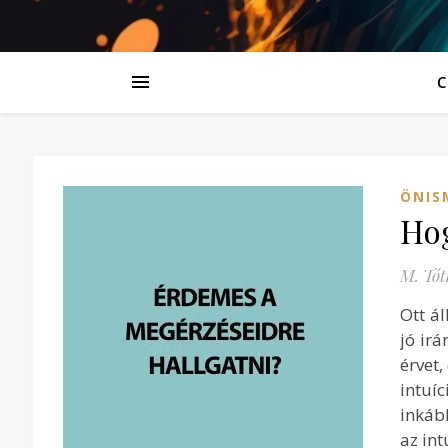
C
ÖNIS
Hog
M. Tót
Ott ál
jó ir
érvet,
intuí
inkáb
az int