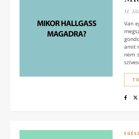
M. Tót
Van e
megsz
gondo
amit r
nem s
szíve
TO
EGÉS