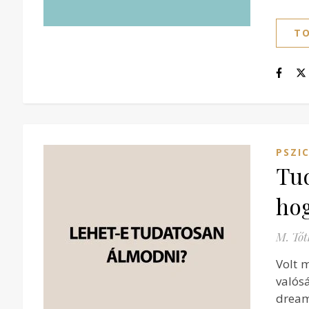
TO
PSZI
Tud
ho
M. Tót
Volt 
valós
dream