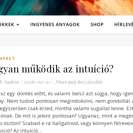
IKKEK
INGYENES ANYAGOK
SHOP
HÍRLEV
MERET
yan működik az intuíció?
h Andrea
/
2026-02-21
/
Nincs még hozzászólás
lsz egy döntés előtt, és valami belül azt súgja, hogy igen
ány. Nem tudod pontosan megindokolni, nem gondoltál 
 egyszerűen csak érzed, mintha valami sugallat lenne. Ez
ciónak. De mit is jelent pontosan? Ugyanaz, mint a megé
b ösztön? Szabad-e rá hallgatnod, vagy könnyen félreve
uíció? Az intuíció…