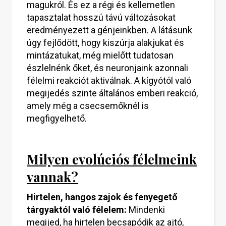
magukról. És ez a régi és kellemetlen
tapasztalat hosszú távú változásokat
eredményezett a génjeinkben. A látásunk
úgy fejlődött, hogy kiszúrja alakjukat és
mintázatukat, még mielőtt tudatosan
észlelnénk őket, és neuronjaink azonnali
félelmi reakciót aktiválnak. A kígyótól való
megijedés szinte általános emberi reakció,
amely még a csecsemőknél is
megfigyelhető.
Milyen evolúciós félelmeink
vannak?
Hirtelen, hangos zajok és fenyegető
tárgyaktól való félelem:
Mindenki
megijed, ha hirtelen becsapódik az ajtó,