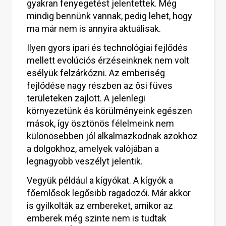
gyakran fenyegetést jelentettek. Még
mindig bennünk vannak, pedig lehet, hogy
ma már nem is annyira aktuálisak.
Ilyen gyors ipari és technológiai fejlődés
mellett evolúciós érzéseinknek nem volt
esélyük felzárkózni. Az emberiség
fejlődése nagy részben az ősi füves
területeken zajlott. A jelenlegi
környezetünk és körülményeink egészen
mások, így ösztönös félelmeink nem
különösebben jól alkalmazkodnak azokhoz
a dolgokhoz, amelyek valójában a
legnagyobb veszélyt jelentik.
Vegyük például a kígyókat. A kígyók a
főemlősök legősibb ragadozói. Már akkor
is gyilkolták az embereket, amikor az
emberek még szinte nem is tudtak