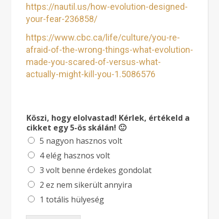
https://nautil.us/how-evolution-designed-
your-fear-236858/
https://www.cbc.ca/life/culture/you-re-
afraid-of-the-wrong-things-what-evolution-
made-you-scared-of-versus-what-
actually-might-kill-you-1.5086576
Köszi, hogy elolvastad! Kérlek, értékeld a
cikket egy 5-ös skálán! 🙂
5 nagyon hasznos volt
4 elég hasznos volt
3 volt benne érdekes gondolat
2 ez nem sikerült annyira
1 totális hülyeség