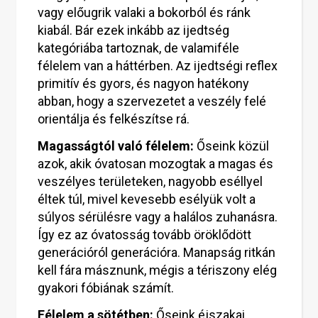
vagy előugrik valaki a bokorból és ránk
kiabál. Bár ezek inkább az ijedtség
kategóriába tartoznak, de valamiféle
félelem van a háttérben. Az ijedtségi reflex
primitív és gyors, és nagyon hatékony
abban, hogy a szervezetet a veszély felé
orientálja és felkészítse rá.
Magasságtól való félelem:
Őseink közül
azok, akik óvatosan mozogtak a magas és
veszélyes területeken, nagyobb eséllyel
éltek túl, mivel kevesebb esélyük volt a
súlyos sérülésre vagy a halálos zuhanásra.
Így ez az óvatosság tovább öröklődött
generációról generációra. Manapság ritkán
kell fára másznunk, mégis a tériszony elég
gyakori fóbiának számít.
Félelem a sötétben:
Őseink éjszakai