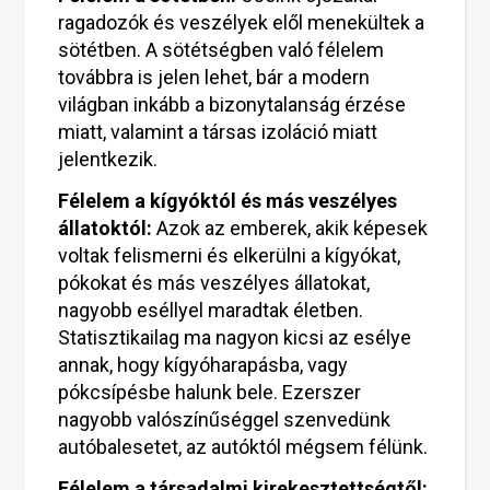
ragadozók és veszélyek elől menekültek a
sötétben. A sötétségben való félelem
továbbra is jelen lehet, bár a modern
világban inkább a bizonytalanság érzése
miatt, valamint a társas izoláció miatt
jelentkezik.
Félelem a kígyóktól és más veszélyes
állatoktól:
Azok az emberek, akik képesek
voltak felismerni és elkerülni a kígyókat,
pókokat és más veszélyes állatokat,
nagyobb eséllyel maradtak életben.
Statisztikailag ma nagyon kicsi az esélye
annak, hogy kígyóharapásba, vagy
pókcsípésbe halunk bele. Ezerszer
nagyobb valószínűséggel szenvedünk
autóbalesetet, az autóktól mégsem félünk.
Félelem a társadalmi kirekesztettségtől: