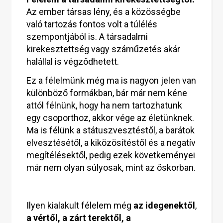
Az ember társas lény, és a közösségbe
való tartozás fontos volt a túlélés
szempontjából is. A társadalmi
kirekesztettség vagy száműzetés akár
halállal is végződhetett.
Ez a félelmünk még ma is nagyon jelen van
különböző formákban, bár már nem kéne
attól félnünk, hogy ha nem tartozhatunk
egy csoporthoz, akkor vége az életünknek.
Ma is félünk a státuszvesztéstől, a barátok
elvesztésétől, a kiközösítéstől és a negatív
megítélésektől, pedig ezek követkeményei
már nem olyan súlyosak, mint az őskorban.
Ilyen kialakult félelem még
az idegenektől
,
a vértől, a zárt terektől, a