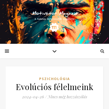
PSZICHOLÓGIA
Evolúciós félelmeink
2024-04-26
/
Nincs még hozzászólás