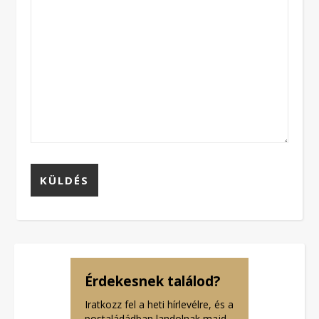
Érdekesnek találod?
Iratkozz fel a heti hírlevélre, és a
postaládádban landolnak majd