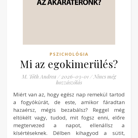
PSZICHOLÓGIA
Mi az egokimerülés?
M. Tóth Andrea
/
2026-03-01
/
Nincs még
hozzászólás
Miért van az, hogy egész nap remekül tartod
a fogyókúrát, de este, amikor fáradtan
hazaérsz, mégis bezabálsz? Reggel még
eltökélt vagy, tudod, mit fogsz enni, előre
megtervezed a napot, ellenállsz a
kísértéseknek. Délben kihagyod a sütit,