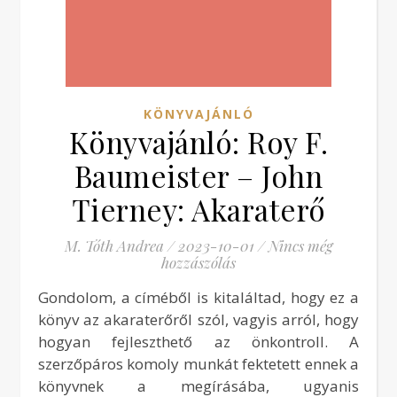
KÖNYVAJÁNLÓ
Könyvajánló: Roy F.
Baumeister – John
Tierney: Akaraterő
M. Tóth Andrea
/
2023-10-01
/
Nincs még
hozzászólás
Gondolom, a címéből is kitaláltad, hogy ez a
könyv az akaraterőről szól, vagyis arról, hogy
hogyan fejleszthető az önkontroll. A
szerzőpáros komoly munkát fektetett ennek a
könyvnek a megírásába, ugyanis