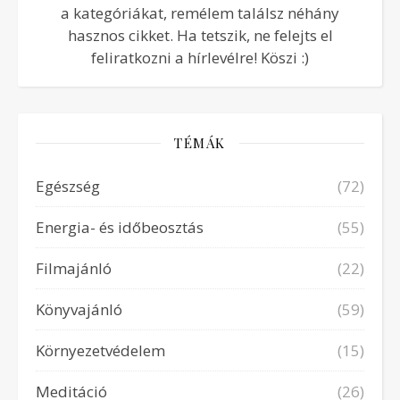
a kategóriákat, remélem találsz néhány
hasznos cikket. Ha tetszik, ne felejts el
feliratkozni a hírlevélre! Köszi :)
TÉMÁK
Egészség
(72)
Energia- és időbeosztás
(55)
Filmajánló
(22)
Könyvajánló
(59)
Környezetvédelem
(15)
Meditáció
(26)