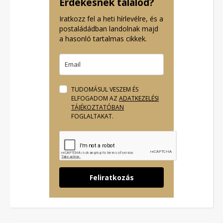
Érdekesnek találod?
Iratkozz fel a heti hírlevélre, és a
postaládádban landolnak majd
a hasonló tartalmas cikkek.
TUDOMÁSUL VESZEM ÉS
ELFOGADOM AZ
ADATKEZELÉSI
TÁJÉKOZTATÓBAN
FOGLALTAKAT.
Feliratkozás