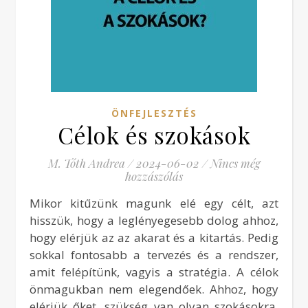
ÖNFEJLESZTÉS
Célok és szokások
M. Tóth Andrea
/
2024-06-02
/
Nincs még
hozzászólás
Mikor kitűzünk magunk elé egy célt, azt
hisszük, hogy a leglényegesebb dolog ahhoz,
hogy elérjük az az akarat és a kitartás. Pedig
sokkal fontosabb a tervezés és a rendszer,
amit felépítünk, vagyis a stratégia. A célok
önmagukban nem elegendőek. Ahhoz, hogy
elérjük őket, szükség van olyan szokásokra,