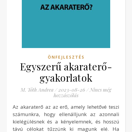
ÖNFEJLESZTÉS
Egyszerű akaraterő-
gyakorlatok
M. Tóth Andrea
/
2023-08-26
/
Nincs még
hozzászólás
Az akaraterő az az erő, amely lehetővé teszi
számunkra, hogy ellenálljunk az azonnali
kielégülésnek és a kényelemnek, és hosszú
távú célokat tűzzünk ki magunk elé. Ha