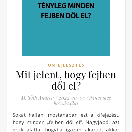
ÖNFEJLESZTÉS
Mit jelent, hogy fejben
dől el?
M. Tóth Andrea
/
2022-10-05
/
Nincs még
hozzászólás
Sokat hallani mostanában ezt a kifejezést,
hogy minden „fejben dől el”. Nagyjából azt
értik alatta, hogyha igazán akarod, akkor