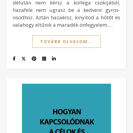
délután nem kérsz a kolléga csokijából,
hazafele nem ugrasz be a kedvenc gyros-
osodhoz. Aztán hazaérsz, kinyitod a hűtőt és
valahogy eltűnik a maradék önfegyelem.…
TOVÁBB OLVASOM...