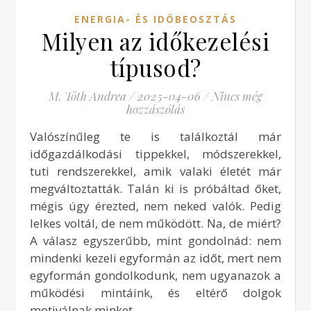
ENERGIA- ÉS IDŐBEOSZTÁS
Milyen az időkezelési
típusod?
M. Tóth Andrea
/
2025-04-06
/
Nincs még
hozzászólás
Valószínűleg te is találkoztál már
időgazdálkodási tippekkel, módszerekkel,
tuti rendszerekkel, amik valaki életét már
megváltoztatták. Talán ki is próbáltad őket,
mégis úgy érezted, nem neked valók. Pedig
lelkes voltál, de nem működött. Na, de miért?
A válasz egyszerűbb, mint gondolnád: nem
mindenki kezeli egyformán az időt, mert nem
egyformán gondolkodunk, nem ugyanazok a
működési mintáink, és eltérő dolgok
motiválnak minket.…