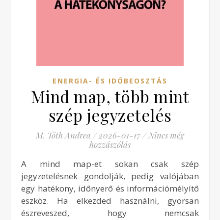
ENERGIA- ÉS IDŐBEOSZTÁS
Mind map, több mint
szép jegyzetelés
M. Tóth Andrea
/
2026-01-17
/
Nincs még
hozzászólás
A mind map-et sokan csak szép
jegyzetelésnek gondolják, pedig valójában
egy hatékony, időnyerő és információmélyítő
eszköz. Ha elkezded használni, gyorsan
észreveszed, hogy nemcsak