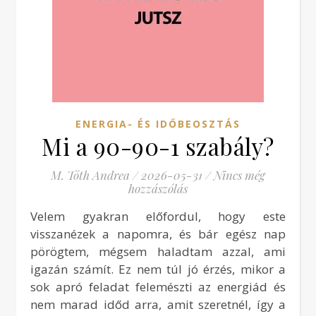
ENERGIA- ÉS IDŐBEOSZTÁS
Mi a 90-90-1 szabály?
M. Tóth Andrea
/
2026-05-31
/
Nincs még
hozzászólás
Velem gyakran előfordul, hogy este
visszanézek a napomra, és bár egész nap
pörögtem, mégsem haladtam azzal, ami
igazán számít. Ez nem túl jó érzés, mikor a
sok apró feladat felemészti az energiád és
nem marad időd arra, amit szeretnél, így a