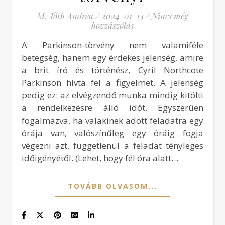
M. Tóth Andrea
/
2024-01-13
/
Nincs még
hozzászólás
A Parkinson-törvény nem valamiféle
betegség, hanem egy érdekes jelenség, amire
a brit író és történész, Cyril Northcote
Parkinson hívta fel a figyelmet. A jelenség
pedig ez: az elvégzendő munka mindig kitölti
a rendelkezésre álló időt. Egyszerűen
fogalmazva, ha valakinek adott feladatra egy
órája van, valószínűleg egy óráig fogja
végezni azt, függetlenül a feladat tényleges
időigényétől. (Lehet, hogy fél óra alatt…
TOVÁBB OLVASOM...