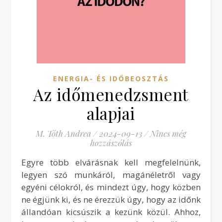
ENERGIA- ÉS IDŐBEOSZTÁS
Az időmenedzsment
alapjai
M. Tóth Andrea
/
2024-09-13
/
Nincs még
hozzászólás
Egyre több elvárásnak kell megfelelnünk,
legyen szó munkáról, magánéletről vagy
egyéni célokról, és mindezt úgy, hogy közben
ne égjünk ki, és ne érezzük úgy, hogy az időnk
állandóan kicsúszik a kezünk közül. Ahhoz,