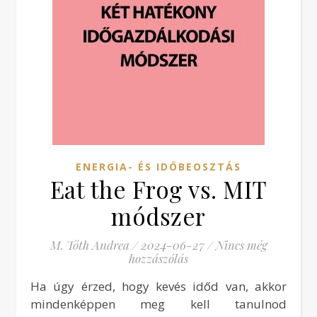
ENERGIA- ÉS IDŐBEOSZTÁS
Eat the Frog vs. MIT
módszer
M. Tóth Andrea
/
2024-06-27
/
Nincs még
hozzászólás
Ha úgy érzed, hogy kevés időd van, akkor
mindenképpen meg kell tanulnod