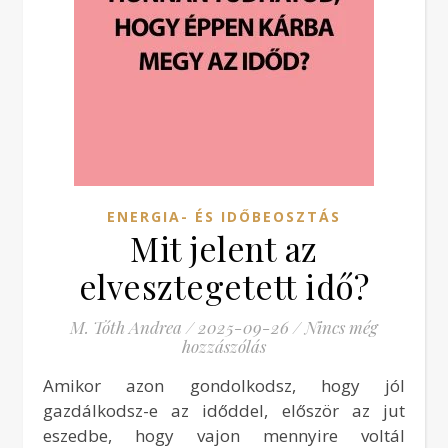
ENERGIA- ÉS IDŐBEOSZTÁS
Mit jelent az
elvesztegetett idő?
M. Tóth Andrea
/
2025-09-26
/
Nincs még
hozzászólás
Amikor azon gondolkodsz, hogy jól
gazdálkodsz-e az időddel, először az jut
eszedbe, hogy vajon mennyire voltál