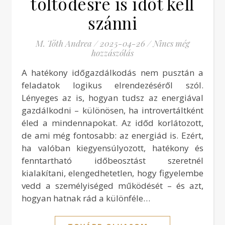
töltődésre is időt kell
szánni
M. Tóth Andrea
/
2025-04-26
/
Nincs még
hozzászólás
A hatékony időgazdálkodás nem pusztán a
feladatok logikus elrendezéséről szól.
Lényeges az is, hogyan tudsz az energiával
gazdálkodni – különösen, ha introvertáltként
éled a mindennapokat. Az időd korlátozott,
de ami még fontosabb: az energiád is. Ezért,
ha valóban kiegyensúlyozott, hatékony és
fenntartható időbeosztást szeretnél
kialakítani, elengedhetetlen, hogy figyelembe
vedd a személyiséged működését – és azt,
hogyan hatnak rád a különféle…