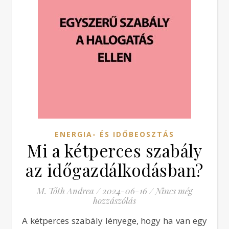
ENERGIA- ÉS IDŐBEOSZTÁS
Mi a kétperces szabály
az időgazdálkodásban?
M. Tóth Andrea
/
2024-06-16
/
Nincs még
hozzászólás
A kétperces szabály lényege, hogy ha van egy