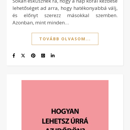
Sokan esküsznek rá, hogy a nap korai kezdése
lehetőséget ad arra, hogy hatékonyabbá válj,
és előnyt szerezz másokkal szemben.
Azonban, mint minden…
TOVÁBB OLVASOM...