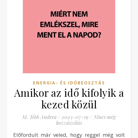
ENERGIA- ÉS IDŐBEOSZTÁS
Amikor az idő kifolyik a
kezed közül
M. Tóth Andrea
/
2025-07-19
/
Nincs még
hozzászólás
Előfordult már veled, hogy reggel még volt