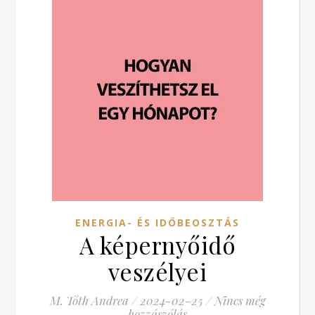
ENERGIA- ÉS IDŐBEOSZTÁS
A képernyőidő
veszélyei
M. Tóth Andrea
/
2024-02-25
/
Nincs még
hozzászólás