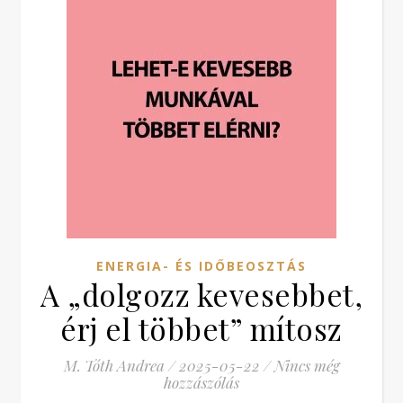
ENERGIA- ÉS IDŐBEOSZTÁS
A „dolgozz kevesebbet,
érj el többet” mítosz
M. Tóth Andrea
/
2025-05-22
/
Nincs még
hozzászólás