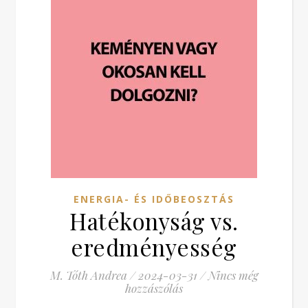
ENERGIA- ÉS IDŐBEOSZTÁS
Hatékonyság vs.
eredményesség
M. Tóth Andrea
/
2024-03-31
/
Nincs még
hozzászólás