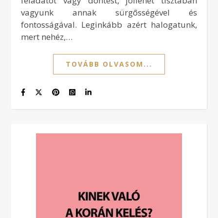
feladatot vagy döntést, jóllehet tisztában
vagyunk annak sürgősségével és
fontosságával. Leginkább azért halogatunk,
mert nehéz,…
TOVÁBB OLVASOM...