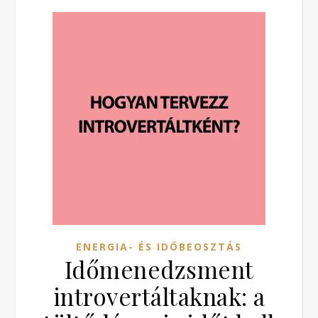
ENERGIA- ÉS IDŐBEOSZTÁS
Időmenedzsment
introvertáltaknak: a