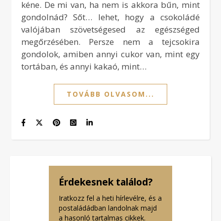
kéne. De mi van, ha nem is akkora bűn, mint
gondolnád? Sőt… lehet, hogy a csokoládé
valójában szövetségesed az egészséged
megőrzésében. Persze nem a tejcsokira
gondolok, amiben annyi cukor van, mint egy
tortában, és annyi kakaó, mint…
TOVÁBB OLVASOM...
Érdekesnek találod?
Iratkozz fel a heti hírlevélre, és a
postaládádban landolnak majd
a hasonló tartalmas cikkek.