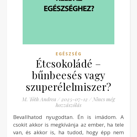
EGÉSZSÉG
Étcsokoládé –
bűnbeesés vagy
szuperélelmiszer?
M. Tóth Andrea
/
2025-07-12
/
Nincs még
hozzászólás
Bevallhatod nyugodtan. Én is imádom. A
csokit akkor is megkívánja az ember, ha tele
van, és akkor is, ha tudod, hogy épp nem