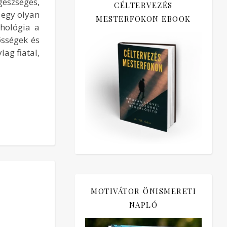
gészséges,
CÉLTERVEZÉS
 egy olyan
MESTERFOKON EBOOK
chológia a
ősségek és
lag fiatal,
MOTIVÁTOR ÖNISMERETI
NAPLÓ