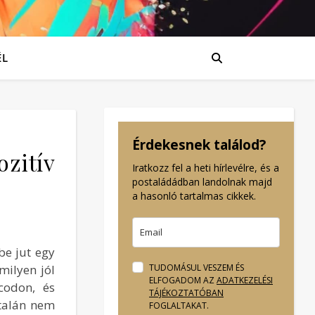
ÉL
Érdekesnek találod?
ozitív
Iratkozz fel a heti hírlevélre, és a
postaládádban landolnak majd
a hasonló tartalmas cikkek.
be jut egy
milyen jól
TUDOMÁSUL VESZEM ÉS
ELFOGADOM AZ
ADATKEZELÉSI
codon, és
TÁJÉKOZTATÓBAN
 talán nem
FOGLALTAKAT.