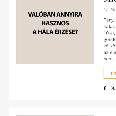
M. Tót
Tény,
hálás
10-et
gond
köszö
az él
nem
TO