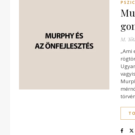
PSZI
Mur
go
M. Tót
„Ami e
rögtö
Ugyan
vagyis
Murph
mérnö
törvé
TO