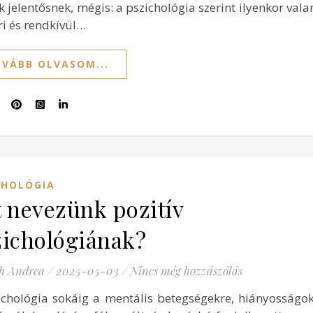
 jelentősnek, mégis: a pszichológia szerint ilyenkor val
i és rendkívül…
VÁBB OLVASOM...
CHOLÓGIA
 nevezünk pozitív
zichológiának?
h Andrea
/
2025-05-03
/
Nincs még hozzászólás
ichológia sokáig a mentális betegségekre, hiányosságo