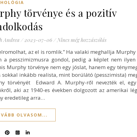
CHOLÓGIA
phy törvénye és a pozitív
ndolkodás
h Andrea
/
2023-07-06
/
Nincs még hozzászólás
lromolhat, az el is romlik.” Ha valaki meghallja Murphy 
n a pesszimizmusra gondol, pedig a képlet nem ilyen 
is Murphy törvénye nem egy jóslat, hanem egy ténymeg
 sokkal inkább realista, mint borúlátó (pesszimista) meg
y törvényét Edward A. Murphy-ről nevezték el, egy
kről, aki az 1940-es években dolgozott az amerikai lég
ny eredetileg arra…
VÁBB OLVASOM...