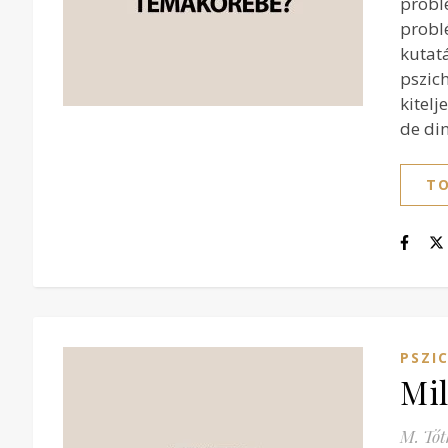
probl
probl
kutat
pszic
kitelj
de di
TO
PSZI
Mil
M. Tót