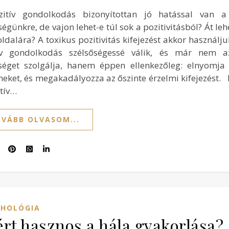
itív gondolkodás bizonyítottan jó hatással van a
égünkre, de vajon lehet-e túl sok a pozitivitásból? Át leh
oldalára? A toxikus pozitivitás kifejezést akkor használj
ív gondolkodás szélsőségessé válik, és már nem a
séget szolgálja, hanem éppen ellenkezőleg: elnyomja 
meket, és megakadályozza az őszinte érzelmi kifejezést. 
itív…
VÁBB OLVASOM...
CHOLÓGIA
rt hasznos a hála gyakorlása?