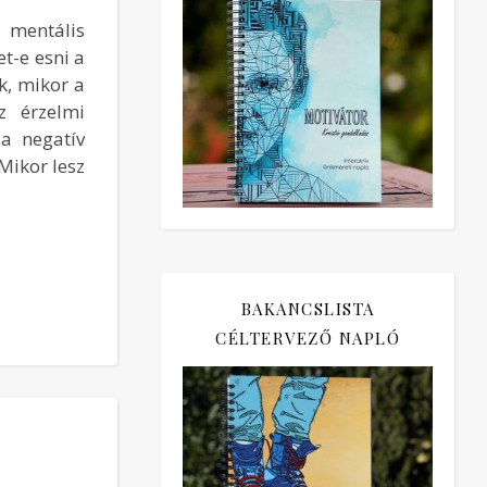
 mentális
et-e esni a
uk, mikor a
z érzelmi
a negatív
Mikor lesz
BAKANCSLISTA
CÉLTERVEZŐ NAPLÓ