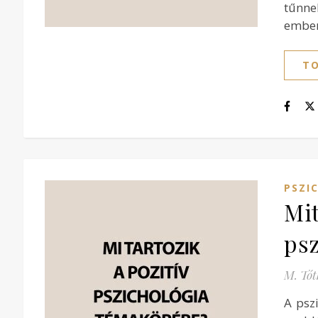
tűnnek
ember
TO
PSZI
Mit
ps
M. Tót
A psz