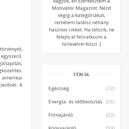
vagyok, én szerkesztem a
Motivátor Magazint. Nézd
végig a kategóriákat,
remélem találsz néhány
hasznos cikket. Ha tetszik, ne
felejts el feliratkozni a
hírlevélre! Köszi :)
törvényét,
egyszerű.
állapítás,
közelítés.
TÉMÁK
 amerikai
ierőnél. A
Egészség
(72)
Energia- és időbeosztás
(55)
Filmajánló
(22)
Könyvajánló
(59)