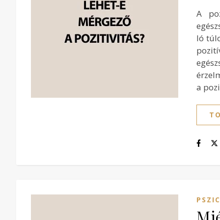
A poz
egészs
ló túl
pozit
egész
érzel
a poz
TO
PSZI
Mié