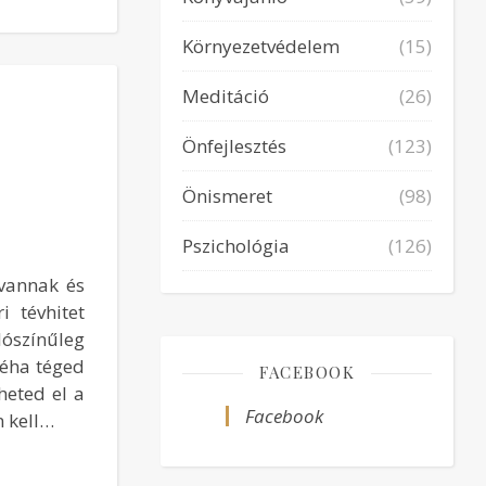
Környezetvédelem
(15)
Meditáció
(26)
Önfejlesztés
(123)
Önismeret
(98)
Pszichológia
(126)
 vannak és
 tévhitet
lószínűleg
néha téged
FACEBOOK
heted el a
Facebook
n kell…