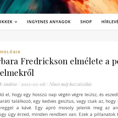
IKKEK
INGYENES ANYAGOK
SHOP
HÍRLEV
CHOLÓGIA
bara Fredrickson elmélete a p
zelmekről
h Andrea
/
2025-05-08
/
Nincs még hozzászólás
ld el, hogy egy hosszú nap végén végre leülsz, és eszed
aráti találkozó, egy kedves gesztus, vagy csak az, hogy 
 reggel a kávé. Egy apró mosoly jelenik meg az ar
ogy úgy érzed, minden rendben van. Ezek a pillanatok