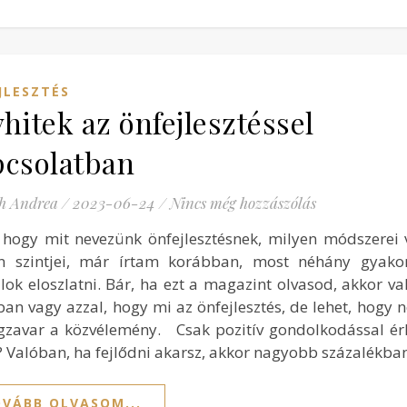
JLESZTÉS
hitek az önfejlesztéssel
pcsolatban
h Andrea
/
2023-06-24
/
Nincs még hozzászólás
, hogy mit nevezünk önfejlesztésnek, milyen módszerei
n szintjei, már írtam korábban, most néhány gyakori
lok eloszlatni. Bár, ha ezt a magazint olvasod, akkor va
ban vagy azzal, hogy mi az önfejlesztés, de lehet, hogy 
gzavar a közvélemény. Csak pozitív gondolkodással ér
t? Valóban, ha fejlődni akarsz, akkor nagyobb százalékba
VÁBB OLVASOM...