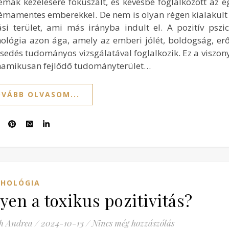
émák kezelésére fókuszált, és kevésbé foglalkozott az e
émamentes emberekkel. De nem is olyan régen kialakult
ási terület, ami más irányba indult el. A pozitív pszi
hológia azon ága, amely az emberi jólét, boldogság, er
esedés tudományos vizsgálatával foglalkozik. Ez a viszony
namikusan fejlődő tudományterület…
VÁBB OLVASOM...
CHOLÓGIA
yen a toxikus pozitivitás?
h Andrea
/
2024-10-13
/
Nincs még hozzászólás