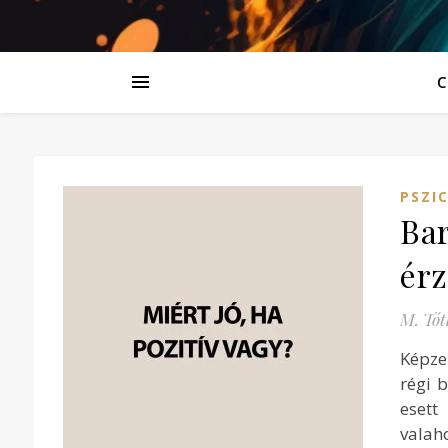
C
PSZI
Bar
ér
M. Tót
Képze
régi b
esett
valah