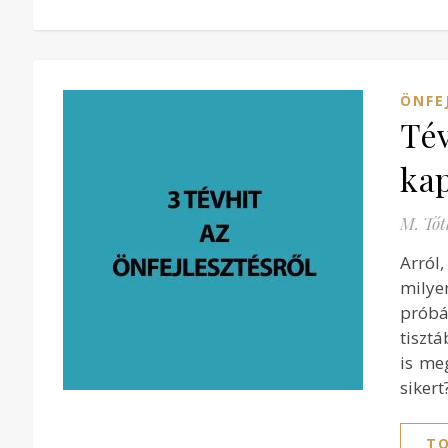
ÖNFE
Tév
ka
M. Tót
Arról
milye
próbá
tisztá
is me
siker
TO