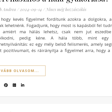
h Andrea
/
2024-09-14
/
Nincs még hozzászólás
 hogy kevés figyelmet fordítunk azokra a dolgokra, a
ak lehetnénk. Fogadjunk, hogy most is kapásból fel tudn
, amiért ma hálás lehetsz, csak nem jut eszedbe
olkodni, pedig kéne. A hála több, mint egy 
netnyilvánítás: ez egy mély belső felismerés, amely segí
et pozitívumait, és ráirányítja a figyelmet arra, hogy a
…
VÁBB OLVASOM...