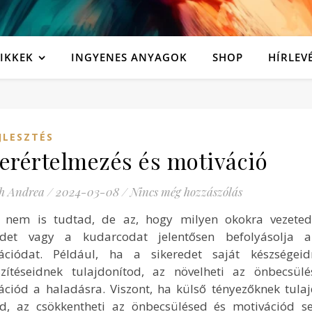
IKKEK
INGYENES ANYAGOK
SHOP
HÍRLEV
JLESZTÉS
erértelmezés és motiváció
h Andrea
/
2024-03-08
/
Nincs még hozzászólás
 nem is tudtad, de az, hogy milyen okokra vezeted
edet vagy a kudarcodat jelentősen befolyásolja a
ációdat. Például, ha a sikeredet saját készségei
szítéseidnek tulajdonítod, az növelheti az önbecsül
ációd a haladásra. Viszont, ha külső tényezőknek tula
ed, az csökkentheti az önbecsülésed és motivációd s