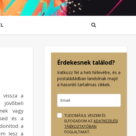
ÉL
Érdekesnek találod?
Iratkozz fel a heti hírlevélre, és a
postaládádban landolnak majd
a hasonló tartalmas cikkek.
 vissza a
 jövőbeli
dnek vagy
TUDOMÁSUL VESZEM ÉS
ésed és a
ELFOGADOM AZ
ADATKEZELÉSI
jdonítod a
TÁJÉKOZTATÓBAN
FOGLALTAKAT.
em lesz a