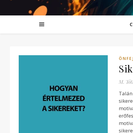
C
ÖNFE
Sik
M. Tót
Talán
siker
motiv
erőfe
motiv
siker