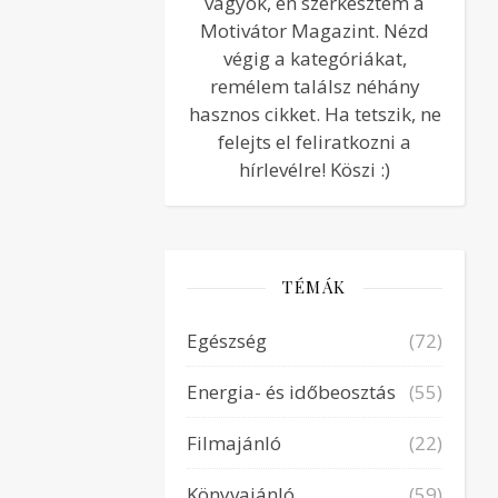
vagyok, én szerkesztem a
Motivátor Magazint. Nézd
végig a kategóriákat,
remélem találsz néhány
hasznos cikket. Ha tetszik, ne
felejts el feliratkozni a
hírlevélre! Köszi :)
TÉMÁK
Egészség
(72)
Energia- és időbeosztás
(55)
Filmajánló
(22)
Könyvajánló
(59)