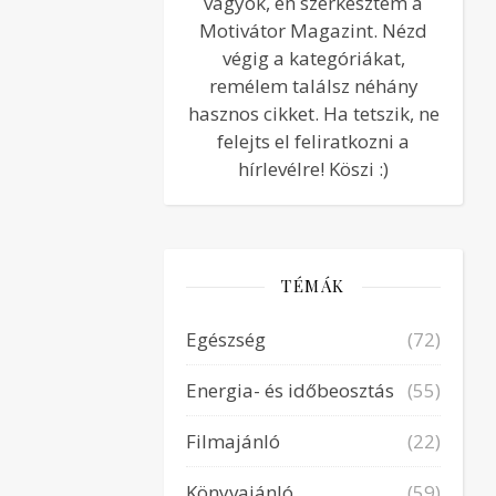
vagyok, én szerkesztem a
Motivátor Magazint. Nézd
végig a kategóriákat,
remélem találsz néhány
hasznos cikket. Ha tetszik, ne
felejts el feliratkozni a
hírlevélre! Köszi :)
TÉMÁK
Egészség
(72)
Energia- és időbeosztás
(55)
Filmajánló
(22)
Könyvajánló
(59)