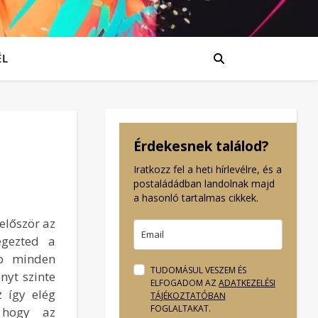
ÉL
Érdekesnek találod?
Iratkozz fel a heti hírlevélre, és a
postaládádban landolnak majd
a hasonló tartalmas cikkek.
először az
égezted a
ap minden
TUDOMÁSUL VESZEM ÉS
nyt szinte
ELFOGADOM AZ
ADATKEZELÉSI
 így elég
TÁJÉKOZTATÓBAN
FOGLALTAKAT.
 hogy az