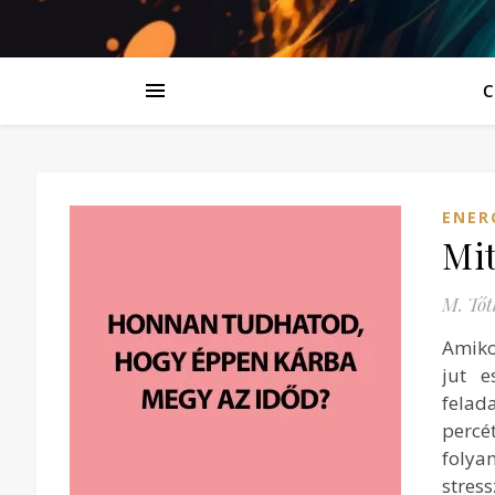
C
ENER
Mit
M. Tót
Amiko
jut e
felad
percé
folya
stre