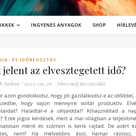
IKKEK
INGYENES ANYAGOK
SHOP
HÍRLEV
GIA- ÉS IDŐBEOSZTÁS
 jelent az elvesztegetett idő?
h Andrea
/
2025-09-26
/
Nincs még hozzászólás
r azon gondolkodsz, hogy jól gazdálkodsz-e az időddel, 
szedbe, hogy vajon mennyire voltál produktív. Elv
ataidat? Haladtál-e a céljaiddal? Kihasználtad a n
t? Ezek jogos kérdések, mert a mai világban a teljesítmé
matosan mérik és számon is kérik rajtad. De azért ez
sszes, nem? Ha mélyebbre ásol, hamar rájössz,