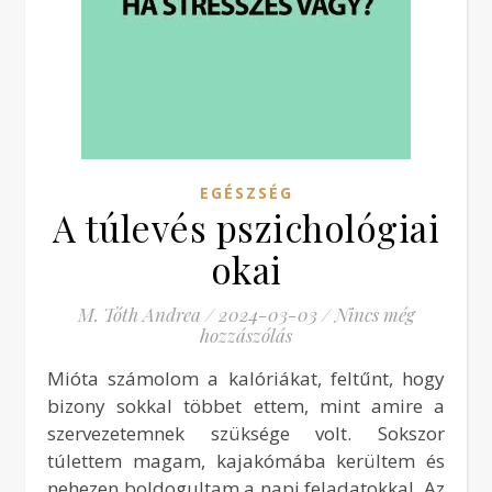
EGÉSZSÉG
A túlevés pszichológiai
okai
M. Tóth Andrea
/
2024-03-03
/
Nincs még
hozzászólás
Mióta számolom a kalóriákat, feltűnt, hogy
bizony sokkal többet ettem, mint amire a
szervezetemnek szüksége volt. Sokszor
túlettem magam, kajakómába kerültem és
nehezen boldogultam a napi feladatokkal. Az