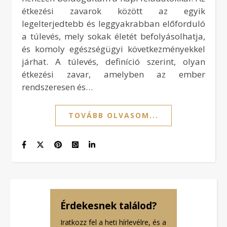
étkezési zavarok között az egyik
legelterjedtebb és leggyakrabban előforduló
a túlevés, mely sokak életét befolyásolhatja,
és komoly egészségügyi következményekkel
járhat. A túlevés, definíció szerint, olyan
étkezési zavar, amelyben az ember
rendszeresen és…
TOVÁBB OLVASOM...
Érdekesnek találod?
Iratkozz fel a heti hírlevélre, és a