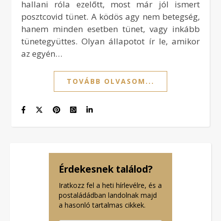
hallani róla ezelőtt, most már jól ismert
posztcovid tünet. A ködös agy nem betegség,
hanem minden esetben tünet, vagy inkább
tünetegyüttes. Olyan állapotot ír le, amikor
az egyén…
TOVÁBB OLVASOM...
Érdekesnek találod?
Iratkozz fel a heti hírlevélre, és a
postaládádban landolnak majd
a hasonló tartalmas cikkek.