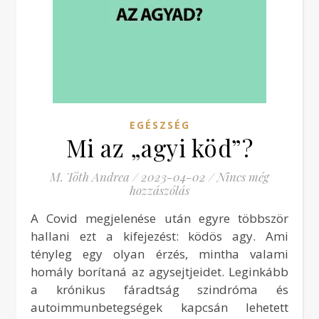
EGÉSZSÉG
Mi az „agyi köd”?
M. Tóth Andrea
/
2023-04-02
/
Nincs még
hozzászólás
A Covid megjelenése után egyre többször
hallani ezt a kifejezést: ködös agy. Ami
tényleg egy olyan érzés, mintha valami
homály borítaná az agysejtjeidet. Leginkább
a krónikus fáradtság szindróma és
autoimmunbetegségek kapcsán lehetett