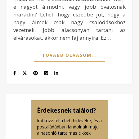
e nagyot álmodni, vagy jobb óvatosnak
maradni? Lehet, hogy eszedbe jut, hogy a
nagy álmok csak nagy csalódásokhoz
vezetnek. Jobb alacsonyan tartani az
elvárásokat, akkor nem fáj annyira. Ez…
TOVÁBB OLVASOM...
Érdekesnek találod?
Iratkozz fel a heti hírlevélre, és a
postaládádban landolnak majd
a hasonló tartalmas cikkek.