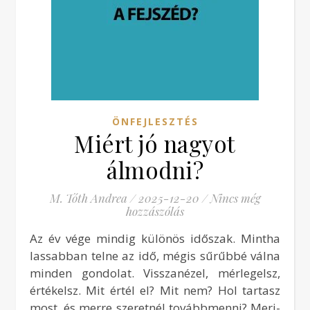
ÖNFEJLESZTÉS
Miért jó nagyot
álmodni?
M. Tóth Andrea
/
2025-12-20
/
Nincs még
hozzászólás
Az év vége mindig különös időszak. Mintha
lassabban telne az idő, mégis sűrűbbé válna
minden gondolat. Visszanézel, mérlegelsz,
értékelsz. Mit értél el? Mit nem? Hol tartasz
most, és merre szeretnél továbbmenni? Merj-