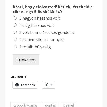
Köszi, hogy elolvastad! Kérlek, értékeld a
cikket egy 5-ös skálán! 🙂
5 nagyon hasznos volt
4 elég hasznos volt
3 volt benne érdekes gondolat
2 ez nem sikerült annyira
1 totális hülyeség
Értékelem
Megosztás:
Facebook
X
csoportnyomás
döntés
kísérlet