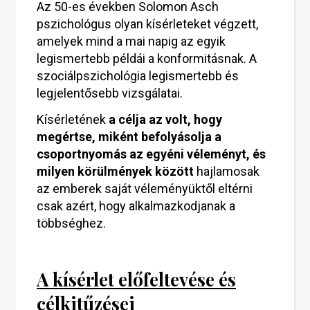
Az 50-es években Solomon Asch
pszichológus olyan kísérleteket végzett,
amelyek mind a mai napig az egyik
legismertebb példái a konformitásnak. A
szociálpszichológia legismertebb és
legjelentősebb vizsgálatai.
Kísérletének
a célja az volt, hogy
megértse, miként befolyásolja a
csoportnyomás az egyéni véleményt, és
milyen körülmények között
hajlamosak
az emberek saját véleményüktől eltérni
csak azért, hogy alkalmazkodjanak a
többséghez.
A kísérlet előfeltevése és
célkitűzései