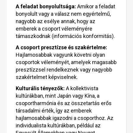
A feladat bonyolultsága:
Amikor a feladat
bonyolult vagy a válasz nem egyértelmű,
nagyobb az esélye annak, hogy az
emberek a csoport véleményére
támaszkodnak (információs konformitás).
A csoport presztízse és szakértelme:
Hajlamosabbak vagyunk követni olyan
csoportok véleményét, amelyek magasabb
presztízzsel rendelkeznek vagy nagyobb
szakértelmet képviselnek.
Kulturális tényezők:
A kollektivista
kultúrákban, mint Japán vagy Kína, a
csoportharmónia és az összetartás erős
társadalmi érték, így az emberek
hajlamosabbak igazodni a csoporthoz. Az
individualista kultúrákban, például az
Egyesült Államokban vagy Nyugat-