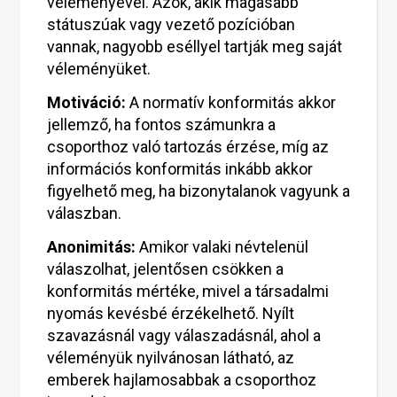
véleményével. Azok, akik magasabb
státuszúak vagy vezető pozícióban
vannak, nagyobb eséllyel tartják meg saját
véleményüket.
Motiváció:
A normatív konformitás akkor
jellemző, ha fontos számunkra a
csoporthoz való tartozás érzése, míg az
információs konformitás inkább akkor
figyelhető meg, ha bizonytalanok vagyunk a
válaszban.
Anonimitás:
Amikor valaki névtelenül
válaszolhat, jelentősen csökken a
konformitás mértéke, mivel a társadalmi
nyomás kevésbé érzékelhető. Nyílt
szavazásnál vagy válaszadásnál, ahol a
véleményük nyilvánosan látható, az
emberek hajlamosabbak a csoporthoz