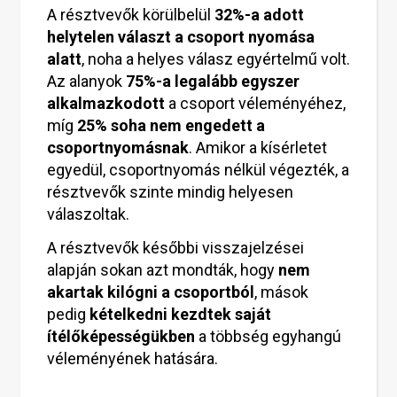
A résztvevők körülbelül
32%-a adott
helytelen választ a csoport nyomása
alatt
, noha a helyes válasz egyértelmű volt.
Az alanyok
75%-a legalább egyszer
alkalmazkodott
a csoport véleményéhez,
míg
25% soha nem engedett a
csoportnyomásnak
. Amikor a kísérletet
egyedül, csoportnyomás nélkül végezték, a
résztvevők szinte mindig helyesen
válaszoltak.
A résztvevők későbbi visszajelzései
alapján sokan azt mondták, hogy
nem
akartak kilógni a csoportból
, mások
pedig
kételkedni kezdtek saját
ítélőképességükben
a többség egyhangú
véleményének hatására.