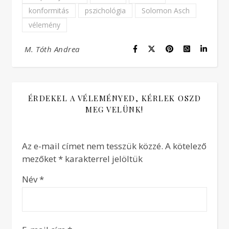
konformitás
pszichológia
Solomon Asch
vélemény
M. Tóth Andrea
ÉRDEKEL A VÉLEMÉNYED, KÉRLEK OSZD
MEG VELÜNK!
Az e-mail címet nem tesszük közzé.
A kötelező
mezőket
*
karakterrel jelöltük
Név
*