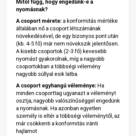
Mitől függ, hogy engedünk-e a
nyomásnak?
A csoport mérete:
a konformitás mértéke
általában nő a csoport létszámának
növekedésével, de egy bizonyos pont után
(kb. 4-5 fő) már nem növekszik jelentősen.
A kisebb csoportok (2-3 fő) kevesebb
nyomást gyakorolnak, míg a nagyobb
csoportokban a többségi vélemény
nagyobb súllyal esik latba.
A csoport egyhangú véleménye:
Ha
minden csoporttag ugyanazt a véleményt
osztja, nagyobb valószínűséggel engedünk
a nyomásnak. Ha azonban egyetlen
személy is eltér a többségi véleménytől, az
már csökkenti a konformitás iránti
hajlamot