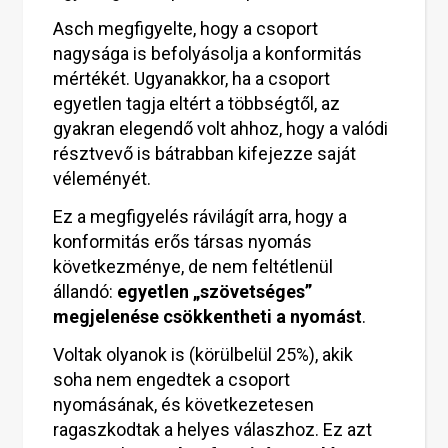
Asch megfigyelte, hogy a csoport
nagysága is befolyásolja a konformitás
mértékét. Ugyanakkor, ha a csoport
egyetlen tagja eltért a többségtől, az
gyakran elegendő volt ahhoz, hogy a valódi
résztvevő is bátrabban kifejezze saját
véleményét.
Ez a megfigyelés rávilágít arra, hogy a
konformitás erős társas nyomás
következménye, de nem feltétlenül
állandó:
egyetlen „szövetséges”
megjelenése csökkentheti a nyomást
.
Voltak olyanok is (körülbelül 25%), akik
soha nem engedtek a csoport
nyomásának, és következetesen
ragaszkodtak a helyes válaszhoz. Ez azt