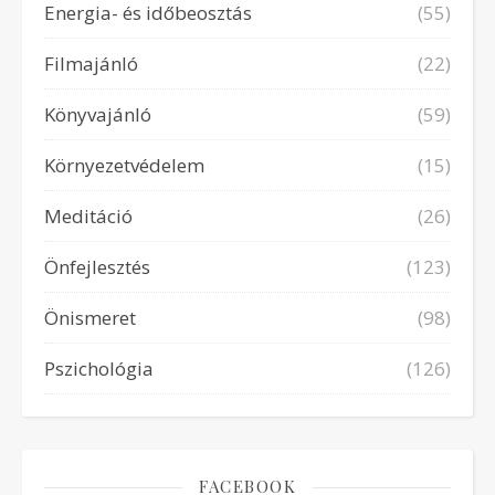
Energia- és időbeosztás
(55)
Filmajánló
(22)
Könyvajánló
(59)
Környezetvédelem
(15)
Meditáció
(26)
Önfejlesztés
(123)
Önismeret
(98)
Pszichológia
(126)
FACEBOOK