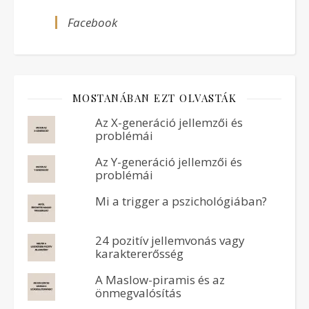
Facebook
MOSTANÁBAN EZT OLVASTÁK
Az X-generáció jellemzői és
problémái
Az Y-generáció jellemzői és
problémái
Mi a trigger a pszichológiában?
24 pozitív jellemvonás vagy
karaktererősség
A Maslow-piramis és az
önmegvalósítás