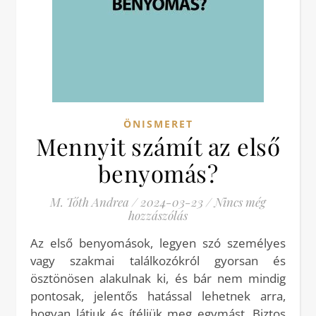
ÖNISMERET
Mennyit számít az első
benyomás?
M. Tóth Andrea
/
2024-03-23
/
Nincs még
hozzászólás
Az első benyomások, legyen szó személyes
vagy szakmai találkozókról gyorsan és
ösztönösen alakulnak ki, és bár nem mindig
pontosak, jelentős hatással lehetnek arra,
hogyan látjuk és ítéljük meg egymást. Biztos