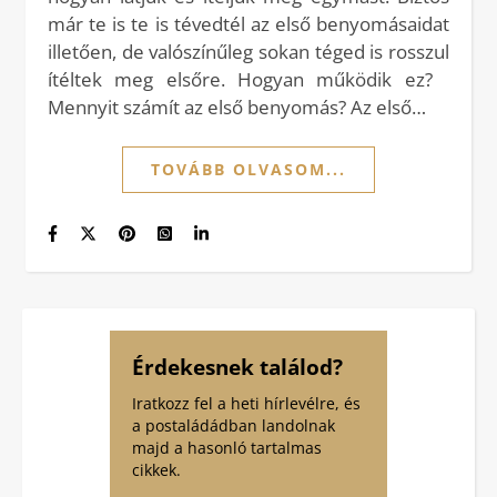
már te is te is tévedtél az első benyomásaidat
illetően, de valószínűleg sokan téged is rosszul
ítéltek meg elsőre. Hogyan működik ez?
Mennyit számít az első benyomás? Az első…
TOVÁBB OLVASOM...
Érdekesnek találod?
Iratkozz fel a heti hírlevélre, és
a postaládádban landolnak
majd a hasonló tartalmas
cikkek.