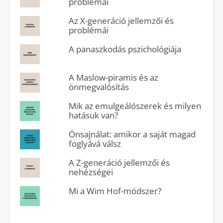
problémái
Az X-generáció jellemzői és
problémái
A panaszkodás pszichológiája
A Maslow-piramis és az
önmegvalósítás
Mik az emulgeálószerek és milyen
hatásuk van?
Önsajnálat: amikor a saját magad
foglyává válsz
A Z-generáció jellemzői és
nehézségei
Mi a Wim Hof-módszer?