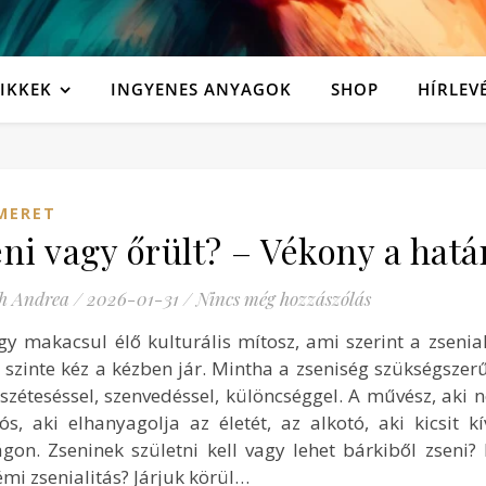
IKKEK
INGYENES ANYAGOK
SHOP
HÍRLEV
MERET
ni vagy őrült? – Vékony a hatá
h Andrea
/
2026-01-31
/
Nincs még hozzászólás
gy makacsul élő kulturális mítosz, ami szerint a zsenial
t szinte kéz a kézben jár. Mintha a zseniség szükségszer
széteséssel, szenvedéssel, különcséggel. A művész, aki n
ós, aki elhanyagolja az életét, az alkotó, aki kicsit k
ágon. Zseninek születni kell vagy lehet bárkiből zseni?
mi zsenialitás? Járjuk körül…