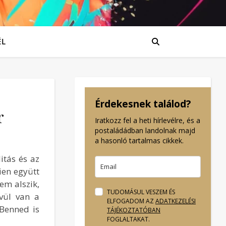
ÉL
Érdekesnek találod?
r
Iratkozz fel a heti hírlevélre, és a
postaládádban landolnak majd
a hasonló tartalmas cikkek.
itás és az
űen együtt
em alszik,
TUDOMÁSUL VESZEM ÉS
ívül van a
ELFOGADOM AZ
ADATKEZELÉSI
 Benned is
TÁJÉKOZTATÓBAN
FOGLALTAKAT.