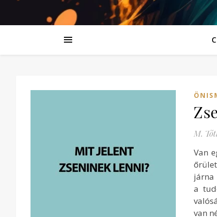
C
ÖNIS
Zse
M. Tót
Van e
őrüle
járna 
a tud
valós
van né