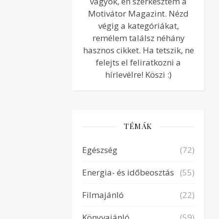
vagyok, én szerkesztem a
Motivátor Magazint. Nézd
végig a kategóriákat,
remélem találsz néhány
hasznos cikket. Ha tetszik, ne
felejts el feliratkozni a
hírlevélre! Köszi :)
TÉMÁK
Egészség
(72)
Energia- és időbeosztás
(55)
Filmajánló
(22)
Könyvajánló
(59)