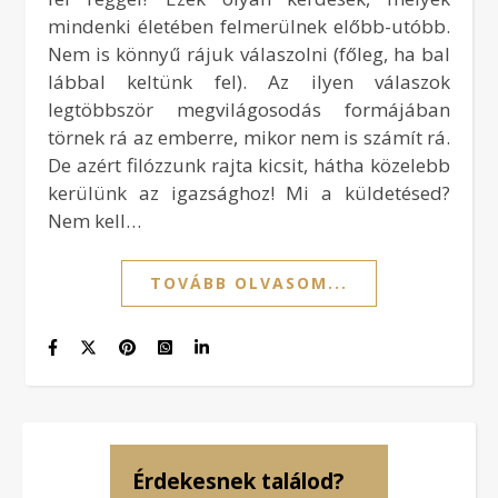
mindenki életében felmerülnek előbb-utóbb.
Nem is könnyű rájuk válaszolni (főleg, ha bal
lábbal keltünk fel). Az ilyen válaszok
legtöbbször megvilágosodás formájában
törnek rá az emberre, mikor nem is számít rá.
De azért filózzunk rajta kicsit, hátha közelebb
kerülünk az igazsághoz! Mi a küldetésed?
Nem kell…
TOVÁBB OLVASOM...
Érdekesnek találod?