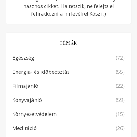
hasznos cikket. Ha tetszik, ne felejts el
feliratkozni a hírlevélre! Köszi :)
TÉMÁK
Egészség
(72)
Energia- és időbeosztás
(55)
Filmajánló
(22)
Könyvajánló
(59)
Környezetvédelem
(15)
Meditáció
(26)