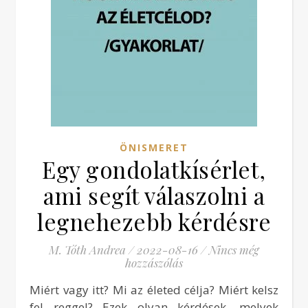
ÖNISMERET
Egy gondolatkísérlet,
ami segít válaszolni a
legnehezebb kérdésre
M. Tóth Andrea
/
2022-08-16
/
Nincs még
hozzászólás
Miért vagy itt? Mi az életed célja? Miért kelsz
fel reggel? Ezek olyan kérdések, melyek