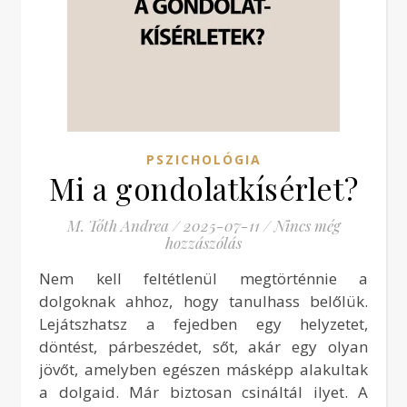
PSZICHOLÓGIA
Mi a gondolatkísérlet?
M. Tóth Andrea
/
2025-07-11
/
Nincs még
hozzászólás
Nem kell feltétlenül megtörténnie a
dolgoknak ahhoz, hogy tanulhass belőlük.
Lejátszhatsz a fejedben egy helyzetet,
döntést, párbeszédet, sőt, akár egy olyan
jövőt, amelyben egészen másképp alakultak
a dolgaid. Már biztosan csináltál ilyet. A