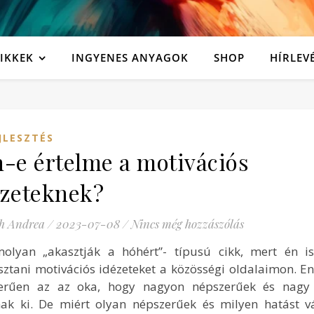
IKKEK
INGYENES ANYAGOK
SHOP
HÍRLEV
JLESZTÉS
-e értelme a motivációs
ézeteknek?
h Andrea
/
2023-07-08
/
Nincs még hozzászólás
olyan „akasztják a hóhért”- típusú cikk, mert én i
ztani motivációs idézeteket a közösségi oldalaimon. E
erűen az az oka, hogy nagyon népszerűek és nagy a
nak ki. De miért olyan népszerűek és milyen hatást v