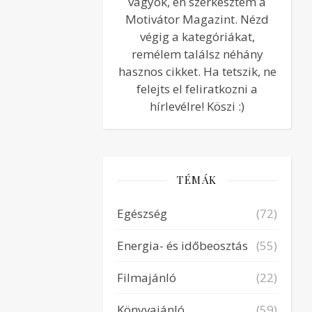
vagyok, én szerkesztem a
Motivátor Magazint. Nézd
végig a kategóriákat,
remélem találsz néhány
hasznos cikket. Ha tetszik, ne
felejts el feliratkozni a
hírlevélre! Köszi :)
TÉMÁK
Egészség
(72)
Energia- és időbeosztás
(55)
Filmajánló
(22)
Könyvajánló
(59)