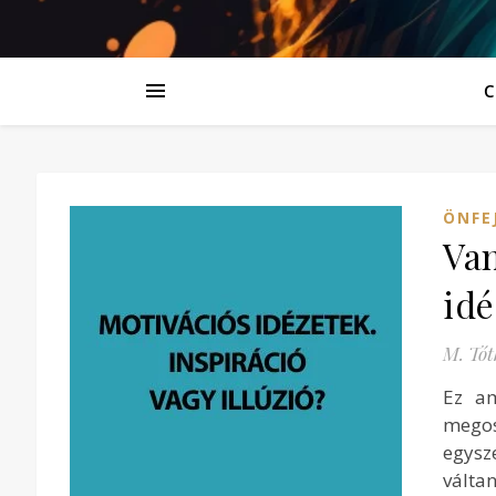
C
ÖNFE
Van
id
M. Tót
Ez am
megos
egysz
válta