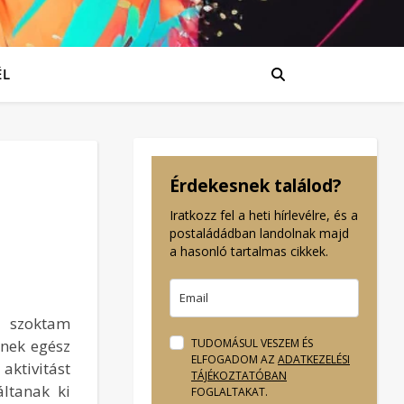
ÉL
Érdekesnek találod?
Iratkozz fel a heti hírlevélre, és a
postaládádban landolnak majd
a hasonló tartalmas cikkek.
s szoktam
nnek egész
TUDOMÁSUL VESZEM ÉS
ELFOGADOM AZ
ADATKEZELÉSI
ktivitást
TÁJÉKOZTATÓBAN
áltanak ki
FOGLALTAKAT.