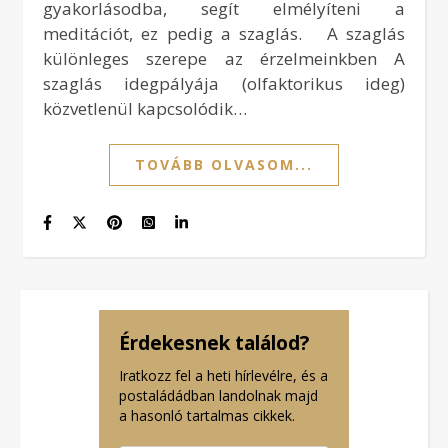
gyakorlásodba, segít elmélyíteni a
meditációt, ez pedig a szaglás. A szaglás
különleges szerepe az érzelmeinkben A
szaglás idegpályája (olfaktorikus ideg)
közvetlenül kapcsolódik…
TOVÁBB OLVASOM...
Érdekesnek találod?
Iratkozz fel a heti hírlevélre, és a
postaládádban landolnak majd
a hasonló tartalmas cikkek.