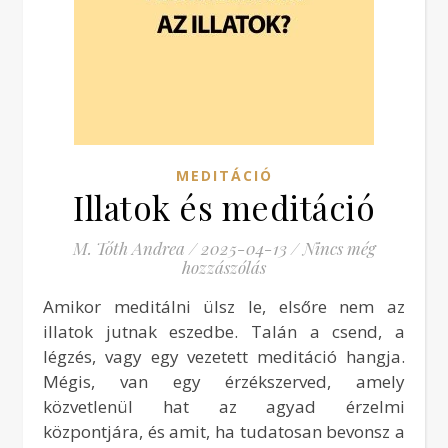
MEDITÁCIÓ
Illatok és meditáció
M. Tóth Andrea
/
2025-04-13
/
Nincs még
hozzászólás
Amikor meditálni ülsz le, elsőre nem az
illatok jutnak eszedbe. Talán a csend, a
légzés, vagy egy vezetett meditáció hangja.
Mégis, van egy érzékszerved, amely
közvetlenül hat az agyad érzelmi
központjára, és amit, ha tudatosan bevonsz a