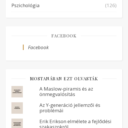
Pszichológia
(126)
FACEBOOK
Facebook
MOSTANÁBAN EZT OLVASTÁK
A Maslow-piramis és az
önmegvalósítás
Az Y-generáció jellemzői és
problémái
Erik Erikson elmélete a fejlődési
szakaszokról