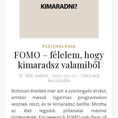
PSZICHOLÓGIA
FOMO – félelem, hogy
kimaradsz valamiből
M. Tóth Andrea
/
2025-02-22
/
Nincs még
hozzászólás
Biztosan érezted már azt a szorongató érzést,
amikor mások izgalmas programokon
vesznek részt, és te kimaradsz belőle. Mintha
az élet legjobb pillanatai máshol
történnének. Ezt nevezzük FOMO-nak (Fear of