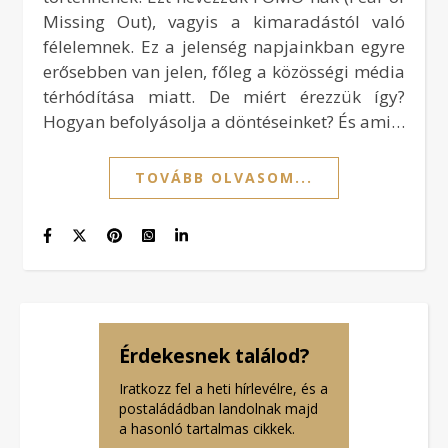
Missing Out), vagyis a kimaradástól való
félelemnek. Ez a jelenség napjainkban egyre
erősebben van jelen, főleg a közösségi média
térhódítása miatt. De miért érezzük így?
Hogyan befolyásolja a döntéseinket? És ami…
TOVÁBB OLVASOM...
Érdekesnek találod?
Iratkozz fel a heti hírlevélre, és a
postaládádban landolnak majd
a hasonló tartalmas cikkek.