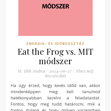
ENERGIA- ÉS IDŐBEOSZTÁS
Eat the Frog vs. MIT
módszer
M. Tóth Andrea
/
2024-06-27
/
Nincs még
hozzászólás
Ha úgy érzed, hogy kevés időd van, akkor
mindenképpen meg kell tanulnod
hatékonyabban kezelni a feladataidat.
Fontos, hogy meg tudd határozni, mik a
fontos dolgok és hogy milyen sorrendben