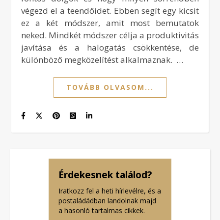
végezd el a teendőidet. Ebben segít egy kicsit
ez a két módszer, amit most bemutatok
neked. Mindkét módszer célja a produktivitás
javítása és a halogatás csökkentése, de
különböző megközelítést alkalmaznak. …
TOVÁBB OLVASOM...
Érdekesnek találod?
Iratkozz fel a heti hírlevélre, és a
postaládádban landolnak majd
a hasonló tartalmas cikkek.