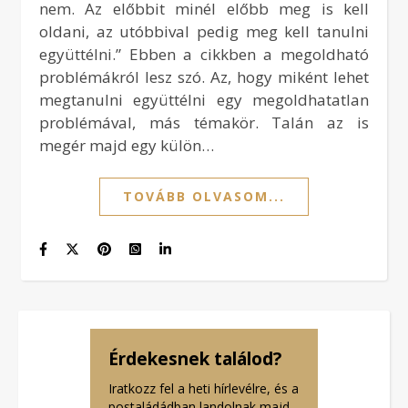
nem. Az előbbit minél előbb meg is kell
oldani, az utóbbival pedig meg kell tanulni
együttélni.” Ebben a cikkben a megoldható
problémákról lesz szó. Az, hogy miként lehet
megtanulni együttélni egy megoldhatatlan
problémával, más témakör. Talán az is
megér majd egy külön…
TOVÁBB OLVASOM...
Érdekesnek találod?
Iratkozz fel a heti hírlevélre, és a
postaládádban landolnak majd