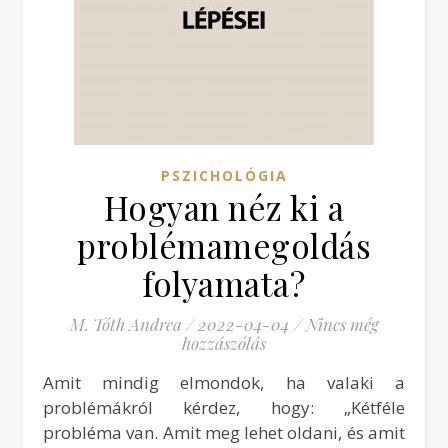
PSZICHOLÓGIA
Hogyan néz ki a
problémamegoldás
folyamata?
M. Tóth Andrea
/
2022-04-04
/
Nincs még
hozzászólás
Amit mindig elmondok, ha valaki a
problémákról kérdez, hogy: „Kétféle
probléma van. Amit meg lehet oldani, és amit