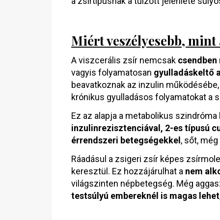
a zsírtípusnak a túlzott jelenléte súly
Miért veszélyesebb, mint a
A viszcerális zsír nemcsak
csendben 
vagyis folyamatosan
gyulladáskeltő
beavatkoznak az inzulin működésébe, r
krónikus gyulladásos folyamatokat a 
Ez az alapja a metabolikus szindróma 
inzulinrezisztenciával, 2-es típusú
érrendszeri betegségekkel
, sőt, még
Ráadásul a zsigeri zsír képes zsírmole
keresztül. Ez hozzájárulhat a
nem alko
világszinten népbetegség. Még aggasz
testsúlyú embereknél is magas lehet