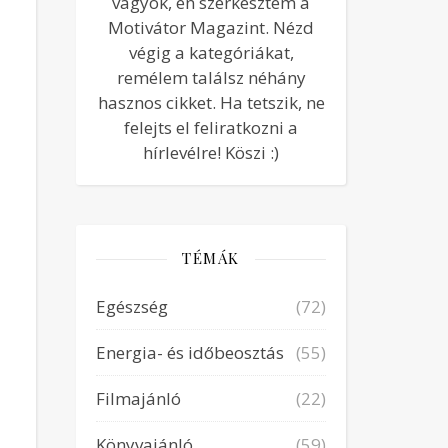
vagyok, én szerkesztem a
Motivátor Magazint. Nézd
végig a kategóriákat,
remélem találsz néhány
hasznos cikket. Ha tetszik, ne
felejts el feliratkozni a
hírlevélre! Köszi :)
TÉMÁK
Egészség
(72)
Energia- és időbeosztás
(55)
Filmajánló
(22)
Könyvajánló
(59)