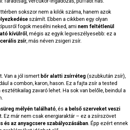
i: fáradtság, vércukor-ingadozás, puffadt has.
áttérben sokszor nem a kilók száma, hanem azok
elyezkedése
számít. Ebben a cikkben egy olyan
típusról fogok mesélni neked, ami
nem feltétlenül
ató kívülről
, mégis az egyik legveszélyesebb: ez a
cerális zsír
, más néven zsigeri zsír.
t. Van a jól ismert
bőr alatti zsírréteg
(szubkután zsír),
ul a combon, karon, hason. Ez a fajta zsír a tested
sztétikailag zavaró lehet. Ha sok van belőle, beindul a
n.
asüreg mélyén található
, és
a belső szerveket veszi
et. Ez már nem csak energiaraktár – ez a zsírszövet
ás és az anyagcsere szabályozásában
. Épp ezért ennek