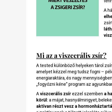
tenn
A h
elh
zsír
láth
visz
Mi az a viszcerális zsír?
A tested különböző helyeken tárol zsír
amelyet kézzel meg tudsz fogni – példá
energiaraktára, és nagy mennyiségben e
„fogyózni kéne” program az agyunkba
A
viszcerális zsír
ezzel szemben
a h
körül
: a májat, hasnyálmirigyet, belek
aktívan részt vesz a hormonháztart