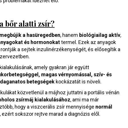
os problémákat idézhet elő.
 bőr alatti zsír?
megbújik a hasüregedben
, hanem
biológiailag aktív
,
 anyagokat és hormonokat
termel. Ezek az anyagok
ontják a sejtek inzulinérzékenységét, és elősegítik a
szervezetben.
kialakulásának, amely gyakran jár együtt
 cukorbetegséggel, magas vérnyomással, szív- és
daganatos betegségek
kockázatát is növeli.
kulákat közvetlenül a májhoz juttatni a portális vénán
holos zsírmáj kialakulásához
, ami ma már
tóbb, hogy a viszcerális zsír mennyisége
normál
, ezért sokszor rejtve marad a diagnózis elől.