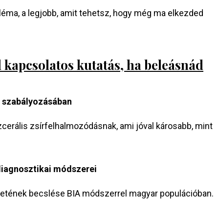
obléma, a legjobb, amit tehetsz, hogy még ma elkezded
l kapcsolatos kutatás, ha beleásnád
t szabályozásában
szcerális zsírfelhalmozódásnak, ami jóval károsabb, mint
 diagnosztikai módszerei
rületének becslése BIA módszerrel magyar populációban.