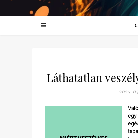
C
Láthatatlan veszély
2025-05
Való
egy
egé
tapa