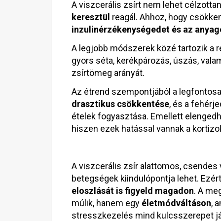
A viszcerális zsírt nem lehet célzottan
keresztül
reagál. Ahhoz, hogy csökke
inzulinérzékenységedet és az anyag
A legjobb módszerek közé tartozik a 
gyors séta, kerékpározás, úszás, vala
zsírtömeg arányát.
Az étrend szempontjából a legfontos
drasztikus csökkentése
, és a fehérj
ételek fogyasztása. Emellett elenged
hiszen ezek hatással vannak a kortizol 
A viszcerális zsír alattomos, csendes 
betegségek kiindulópontja lehet. Ezér
eloszlását is figyeld magadon
. A me
múlik, hanem egy
életmódváltáson
, 
stresszkezelés mind kulcsszerepet já