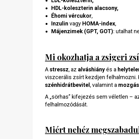
LDL-koleszterin,
HDL-koleszterin alacsony,
Éhomi vércukor
,
Inzulin
vagy
HOMA-index
,
Májenzimek (GPT, GOT)
: utalhat 
Mi okozhatja a zsigeri zs
A
stressz
, az
alváshiány
és a
helytele
viszcerális zsírt kezdjen felhalmozni
szénhidrátbevitel
, valamint a
mozgás
A „sörhas” kifejezés sem véletlen – a
felhalmozódását.
Miért nehéz megszabadul