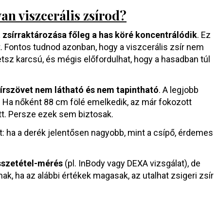
n viszcerális zsírod?
t zsírraktározása főleg a has köré koncentrálódik
. Ez
t. Fontos tudnod azonban, hogy a viszcerális zsír nem
hetsz karcsú, és mégis előfordulhat, hogy a hasadban túl
sírszövet nem látható és nem tapintható
. A legjobb
. Ha nőként 88 cm fölé emelkedik, az már fokozott
ött. Persze ezek sem biztosak.
: ha a derék jelentősen nagyobb, mint a csípő, érdemes
sszetétel-mérés
(pl. InBody vagy DEXA vizsgálat), de
ak, ha az alábbi értékek magasak, az utalhat zsigeri zsír