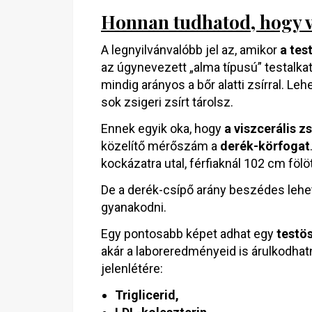
Honnan tudhatod, hogy va
A legnyilvánvalóbb jel az, amikor
a tes
az úgynevezett „alma típusú” testalka
mindig arányos a bőr alatti zsírral. Le
sok zsigeri zsírt tárolsz.
Ennek egyik oka, hogy
a viszcerális z
közelítő mérőszám a
derék-körfogat
kockázatra utal, férfiaknál 102 cm föl
De a derék-csípő arány beszédes lehet
gyanakodni.
Egy pontosabb képet adhat egy
testö
akár a laboreredményeid is árulkodhatn
jelenlétére:
Triglicerid,