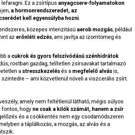
 lefaragni. Ez a zsírtípus
anyagcsere-folyamatokon
njen,
a hormonrendszeredet, az
cserédet kell egyensúlyba hozni
.
rendszeres, közepes intenzitású
aerob mozgás
, például
mint az
erőnléti edzés
, ami javítja az izomtömeg és
abb a
cukrok és gyors felszívódású szénhidrátok
edús, rostban gazdag, telítetlen zsírsavakat tartalmazó
hetetlen a
stresszkezelés
és a
megfelelő alvás
is,
szintedre – ami közvetlenül növeli a viszcerális zsírt.
veszély, amely nem feltétlenül látható, mégis súlyos
t fontos, hogy
ne csak a kilók számát, hanem a zsír
gelőzés és a csökkentés nem egy csodamódszeren
amelyben a táplálkozás, a mozgás, az alvás és a
tszik.