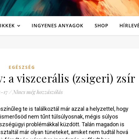
IKKEK
INGYENES ANYAGOK
SHOP
HÍRLEV
EGÉSZSÉG
: a viszcerális (zsigeri) zsír
-17
/
Nincs még hozzászólás
színűleg te is találkoztál már azzal a helyzettel, hogy
 ismerősöd nem tűnt túlsúlyosnak, mégis súlyos
szségügyi problémákkal küzdött. Talán magadon is
sztaltál már olyan tüneteket, amiket nem tudtál hová