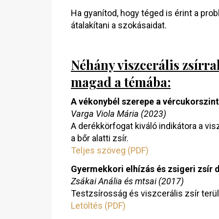
Ha gyanítod, hogy téged is érint a pr
átalakítani a szokásaidat.
Néhány viszcerális zsírra
magad a témába:
A vékonybél szerepe a vércukorszin
Varga Viola Mária (2023)
A derékkörfogat kiváló indikátora a vi
a bőr alatti zsír.
Teljes szöveg (PDF)
Gyermekkori elhízás és zsigeri zsír
Zsákai Anália és mtsai (2017)
Testzsírosság és viszcerális zsír te
Letöltés (PDF)