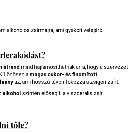
nem alkoholos zsírmájra, ami gyakori velejáró.
írlerakódást?
n étrend
mind hajlamosíthatnak arra, hogy a szervezet
. Különösen a
magas cukor- és finomított
hiány
az, ami hosszú távon fokozza a zsigeri zsírt.
z
alkohol
szintén elősegíti a viszcerális zsír
ni tőle?