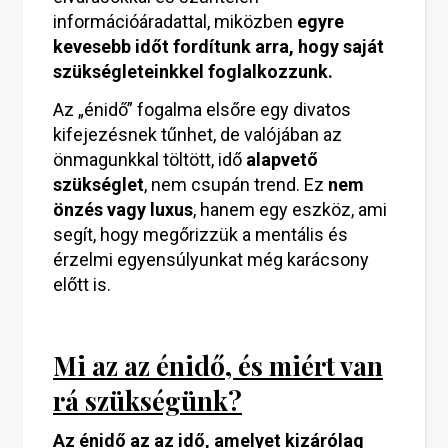
információáradattal, miközben
egyre
kevesebb időt fordítunk arra, hogy saját
szükségleteinkkel foglalkozzunk.
Az „énidő” fogalma elsőre egy divatos
kifejezésnek tűnhet, de valójában az
önmagunkkal töltött, idő
alapvető
szükséglet
, nem csupán trend. Ez
nem
önzés vagy luxus
, hanem egy eszköz, ami
segít, hogy megőrizzük a mentális és
érzelmi egyensúlyunkat még karácsony
előtt is.
Mi az az énidő, és miért van
rá szükségünk?
Az énidő az az idő, amelyet kizárólag