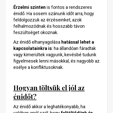
Érzelmi szinten
is fontos a rendszeres
énidő. Ha sosem szánunk időt arra, hogy
feldolgozzuk az érzéseinket, azok
felhalmozódnak és hosszabb távon
feszültséget okoznak.
Az énidő elhanyagolása
hatással lehet a
kapcsolatainkra is
: ha állandóan fáradtak
vagy kimerültek vagyunk, kevésbé tudunk
figyelmesek lenni másokkal, és nagyobb az
esélye a konfliktusoknak.
Hogyan töltsük el jól az
énidőt?
Az énidő akkor a leghatékonyabb, ha
valóban arról szól, hogy
feltöltődünk és