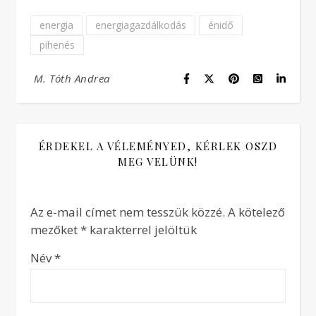
energia
energiagazdálkodás
énidő
pihenés
M. Tóth Andrea
ÉRDEKEL A VÉLEMÉNYED, KÉRLEK OSZD
MEG VELÜNK!
Az e-mail címet nem tesszük közzé.
A kötelező
mezőket
*
karakterrel jelöltük
Név
*