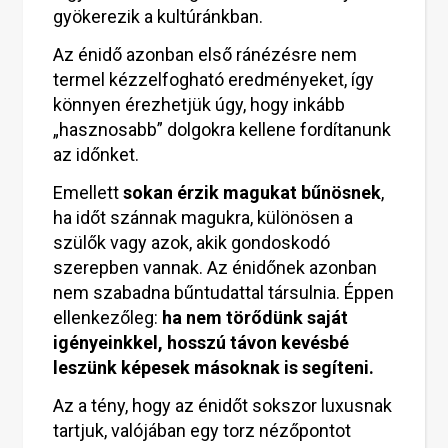
gyökerezik a kultúránkban.
Az énidő azonban első ránézésre nem
termel kézzelfogható eredményeket, így
könnyen érezhetjük úgy, hogy inkább
„hasznosabb” dolgokra kellene fordítanunk
az időnket.
Emellett
sokan érzik magukat bűnösnek
,
ha időt szánnak magukra, különösen a
szülők vagy azok, akik gondoskodó
szerepben vannak. Az énidőnek azonban
nem szabadna bűntudattal társulnia. Éppen
ellenkezőleg:
ha nem törődünk saját
igényeinkkel, hosszú távon kevésbé
leszünk képesek másoknak is segíteni.
Az a tény, hogy az énidőt sokszor luxusnak
tartjuk, valójában egy torz nézőpontot