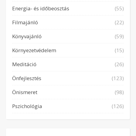
Energia- és időbeosztás
(55)
Filmajánló
(22)
Könyvajánló
(59)
Környezetvédelem
(15)
Meditáció
(26)
Önfejlesztés
(123)
Önismeret
(98)
Pszichológia
(126)