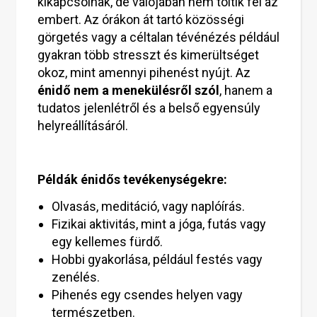
kikapcsolnak, de valójában nem töltik fel az
embert. Az órákon át tartó közösségi
görgetés vagy a céltalan tévénézés például
gyakran több stresszt és kimerültséget
okoz, mint amennyi pihenést nyújt. Az
énidő nem a menekülésről szól
, hanem a
tudatos jelenlétről és a belső egyensúly
helyreállításáról.
Példák énidős tevékenységekre:
Olvasás, meditáció, vagy naplóírás.
Fizikai aktivitás, mint a jóga, futás vagy
egy kellemes fürdő.
Hobbi gyakorlása, például festés vagy
zenélés.
Pihenés egy csendes helyen vagy
természetben.