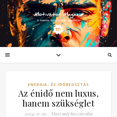
ENERGIA- ÉS IDŐBEOSZTÁS
Az énidő nem luxus,
hanem szükséglet
2024-11-30
/
Nincs még hozzászólás