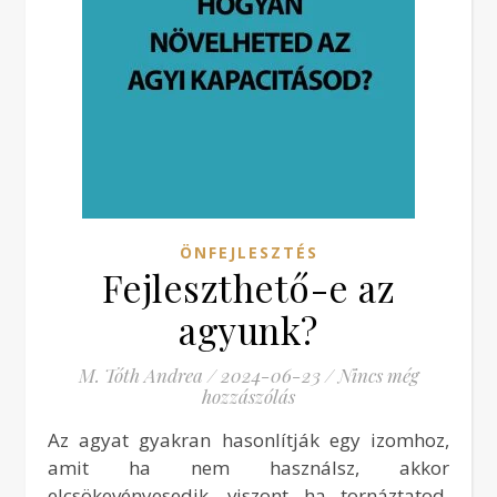
ÖNFEJLESZTÉS
Fejleszthető-e az
agyunk?
M. Tóth Andrea
/
2024-06-23
/
Nincs még
hozzászólás
Az agyat gyakran hasonlítják egy izomhoz,
amit ha nem használsz, akkor
elcsökevényesedik, viszont ha tornáztatod,