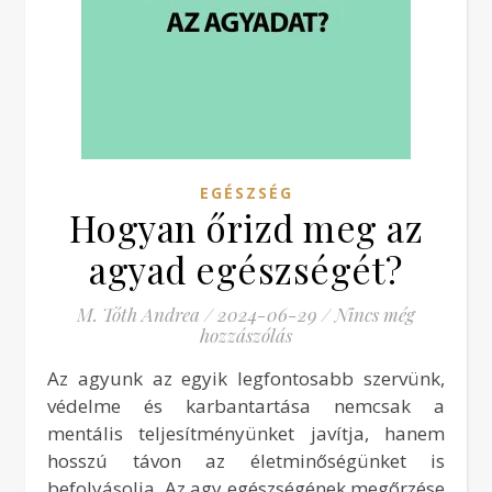
EGÉSZSÉG
Hogyan őrizd meg az
agyad egészségét?
M. Tóth Andrea
/
2024-06-29
/
Nincs még
hozzászólás
Az agyunk az egyik legfontosabb szervünk,
védelme és karbantartása nemcsak a
mentális teljesítményünket javítja, hanem
hosszú távon az életminőségünket is
befolyásolja. Az agy egészségének megőrzése