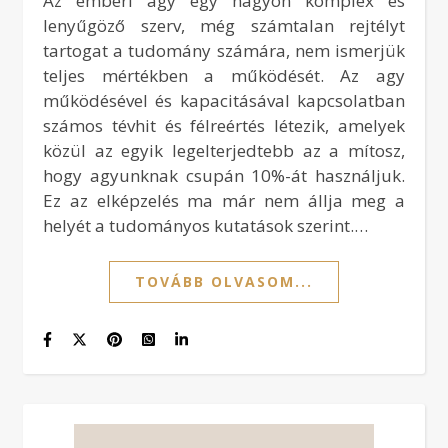
Az emberi agy egy nagyon komplex és
lenyűgöző szerv, még számtalan rejtélyt
tartogat a tudomány számára, nem ismerjük
teljes mértékben a működését. Az agy
működésével és kapacitásával kapcsolatban
számos tévhit és félreértés létezik, amelyek
közül az egyik legelterjedtebb az a mítosz,
hogy agyunknak csupán 10%-át használjuk.
Ez az elképzelés ma már nem állja meg a
helyét a tudományos kutatások szerint.…
TOVÁBB OLVASOM...