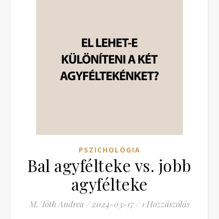
PSZICHOLÓGIA
Bal agyfélteke vs. jobb
agyfélteke
M. Tóth Andrea
/
2024-03-17
/
1 Hozzászólás