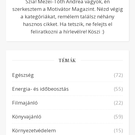
Szia! Mezei-Tóth Andrea vagyok, én
szerkesztem a Motivátor Magazint. Nézd végig
a kategóriákat, remélem találsz néhány
hasznos cikket. Ha tetszik, ne felejts el
feliratkozni a hírlevélre! Köszi :)
TÉMÁK
Egészség
(72)
Energia- és időbeosztás
(55)
Filmajánló
(22)
Könyvajánló
(59)
Környezetvédelem
(15)