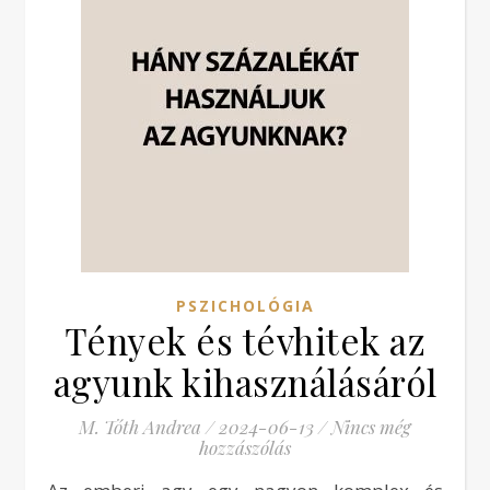
PSZICHOLÓGIA
Tények és tévhitek az
agyunk kihasználásáról
M. Tóth Andrea
/
2024-06-13
/
Nincs még
hozzászólás