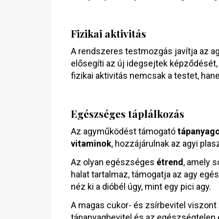
Fizikai aktivitás
A rendszeres testmozgás javítja az agy
elősegíti az új idegsejtek képződését
fizikai aktivitás nemcsak a testet, han
Egészséges táplálkozás
Az agyműködést támogató
tápanyag
vitaminok
, hozzájárulnak az agyi plas
Az olyan egészséges
étrend
, amely s
halat tartalmaz, támogatja az agy egés
néz ki a dióbél úgy, mint egy pici agy.
A magas cukor- és zsírbevitel viszont
tápanyagbevitel és az egészségtelen ét