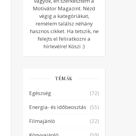
vagyok, én szerkesztem a
Motivátor Magazint. Nézd
végig a kategóriákat,
remélem találsz néhány
hasznos cikket. Ha tetszik, ne
felejts el feliratkozni a
hírlevélre! Köszi :)
TÉMÁK
Egészség
(72)
Energia- és időbeosztás
(55)
Filmajánló
(22)
Könyvajánló
(59)