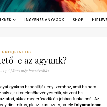
IKKEK
INGYENES ANYAGOK
SHOP
HÍRLEV
ÖNFEJLESZTÉS
hető-e az agyunk?
-23
/
Nincs még hozzászólás
gyat gyakran hasonlítják egy izomhoz, amit ha nem
nálsz, akkor elcsökevényesedik, viszont ha
áztatod, akkor megerősödik és jobban funkcionál. Az
egy dinamikus, plasztikus szerv, amely
folyamatosan