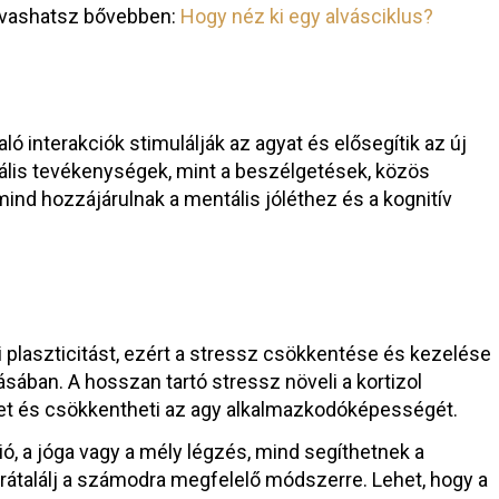
olvashatsz bővebben:
Hogy néz ki egy alvásciklus?
aló interakciók stimulálják az agyat és elősegítik az új
ciális tevékenységek, mint a beszélgetések, közös
ind hozzájárulnak a mentális jóléthez és a kognitív
i plaszticitást, ezért a stressz csökkentése és kezelése
ában. A hosszan tartó stressz növeli a kortizol
eket és csökkentheti az agy alkalmazkodóképességét.
ió, a jóga vagy a mély légzés, mind segíthetnek a
rátalálj a számodra megfelelő módszerre. Lehet, hogy a