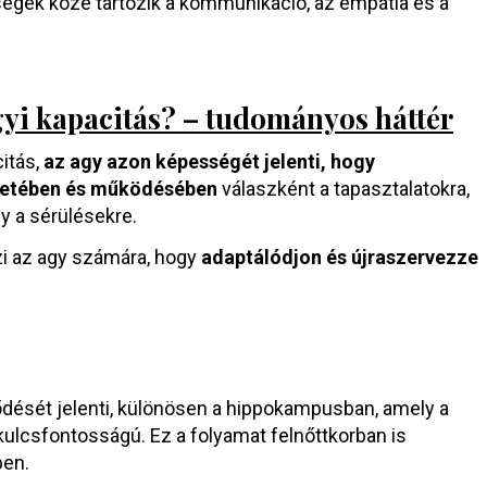
ségek közé tartozik a kommunikáció, az empátia és a
agyi kapacitás? – tudományos háttér
citás,
az agy azon képességét jelenti, hogy
ezetében és működésében
válaszként a tapasztalatokra,
gy a sérülésekre.
zi az agy számára, hogy
adaptálódjon és újraszervezze
ődését jelenti, különösen a hippokampusban, amely a
ulcsfontosságú. Ez a folyamat felnőttkorban is
ben.