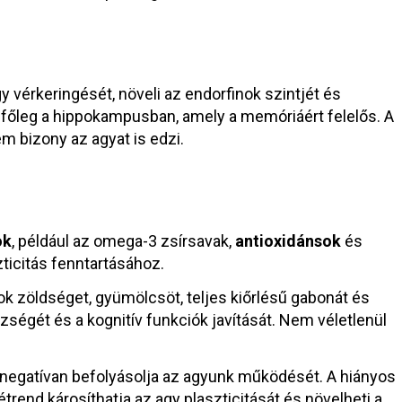
 vérkeringését, növeli az endorfinok szintjét és
, főleg a hippokampusban, amely a memóriáért felelős. A
em bizony az agyat is edzi.
ok
, például az omega-3 zsírsavak,
antioxidánsok
és
zticitás fenntartásához.
ok zöldséget, gyümölcsöt, teljes kiőrlésű gabonát és
zségét és a kognitív funkciók javítását. Nem véletlenül
 negatívan befolyásolja az agyunk működését. A hiányos
rend károsíthatja az agy plaszticitását és növelheti a