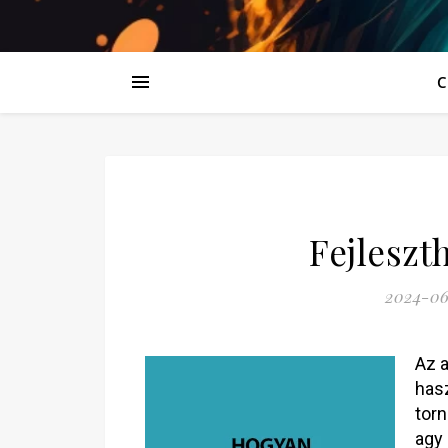
C
Fejleszt
2024-06
Az a
hasz
torn
agy 