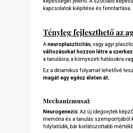
képességét jelenti. A szociális képes
kapcsolatok kiépítése és fenntartása.
Tényleg fejleszthető az 
A
neuroplaszticitás
, vagy agyi plaszti
változásokat hozzon létre a szerk
a tanulásra, a környezeti hatásokra va
Ez a dinamikus folyamat lehetővé tes
magát egy egész életen át.
Mechanizmusai:
Neurogenezis
: Az új idegsejtek képz
memória és a tanulás szempontjából k
folytatódik, bár korlátozottabb mérték