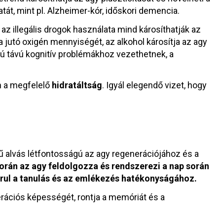
t, mint pl. Alzheimer-kór, időskori demencia.
az illegális drogok használata mind károsíthatják az
 jutó oxigén mennyiségét, az alkohol károsítja az agy
zú távú kognitív problémákhoz vezethetnek, a
 a megfelelő
hidratáltság
. Igyál elegendő vizet, hogy
alvás létfontosságú az agy regenerációjához és a
során az agy feldolgozza és rendszerezi a nap során
árul a tanulás és az emlékezés hatékonyságához.
rációs képességét, rontja a memóriát és a