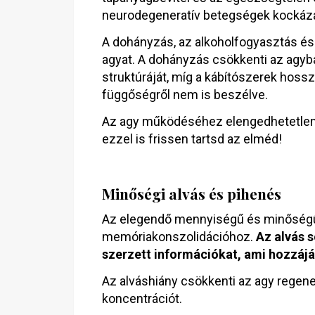
neurodegeneratív betegségek kockázatá
A dohányzás, az alkoholfogyasztás és 
agyat. A dohányzás csökkenti az agyba
struktúráját, míg a kábítószerek hoss
függőségről nem is beszélve.
Az agy működéséhez elengedhetetlen
ezzel is frissen tartsd az elméd!
Minőségi alvás és pihenés
Az elegendő mennyiségű és minőségű 
memóriakonszolidációhoz.
Az alvás 
szerzett információkat, ami hozzáj
Az alváshiány csökkenti az agy regene
koncentrációt.