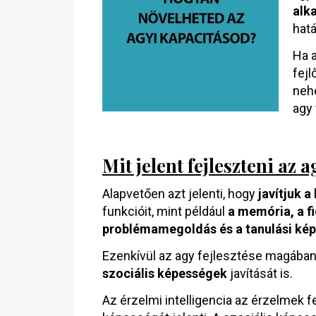
alk
hatá
Ha a
fejl
nehe
agy 
Mit jelent fejleszteni az
Alapvetően azt jelenti, hogy
javítjuk 
funkcióit, mint például
a memória, a f
problémamegoldás és a tanulási ké
Ezenkívül az agy fejlesztése magában
szociális képességek
javítását is.
Az érzelmi intelligencia az érzelmek