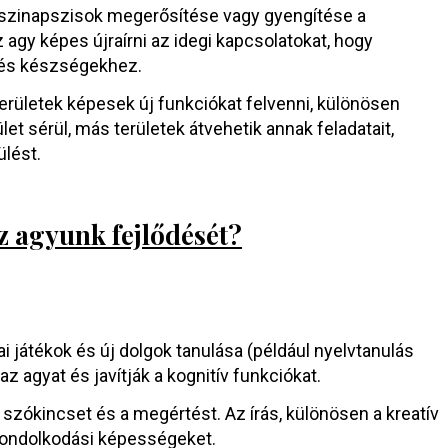
szinapszisok megerősítése vagy gyengítése a
z agy képes újraírni az idegi kapcsolatokat, hogy
 és készségekhez.
erületek képesek új funkciókat felvenni, különösen
let sérül, más területek átvehetik annak feladatait,
ülést.
 agyunk fejlődését?
ai játékok és új dolgok tanulása (például nyelvtanulás
z agyat és javítják a kognitív funkciókat.
 a szókincset és a megértést. Az írás, különösen a kreatív
a gondolkodási képességeket.