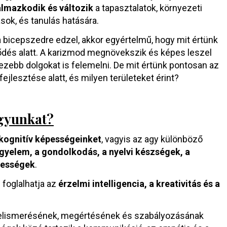
almazkodik és változik
a tapasztalatok, környezeti
sok, és tanulás hatására.
 bicepszedre edzel, akkor egyértelmű, hogy mit értünk
ődés alatt. A karizmod megnövekszik és képes leszel
zebb dolgokat is felemelni. De mit értünk pontosan az
fejlesztése alatt, és milyen területeket érint?
 agyunkat?
a kognitív képességeinket
, vagyis az agy különböző
igyelem, a gondolkodás, a nyelvi készségek, a
pességek
.
 foglalhatja az
érzelmi intelligencia, a kreativitás és a
 felismerésének, megértésének és szabályozásának