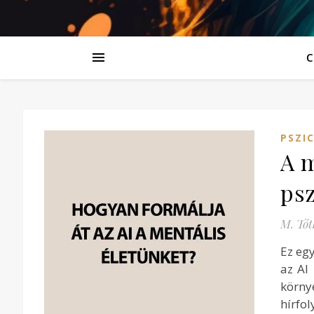
C
PSZI
A m
psz
M. Tót
Ez egy
az AI
körny
hírfo