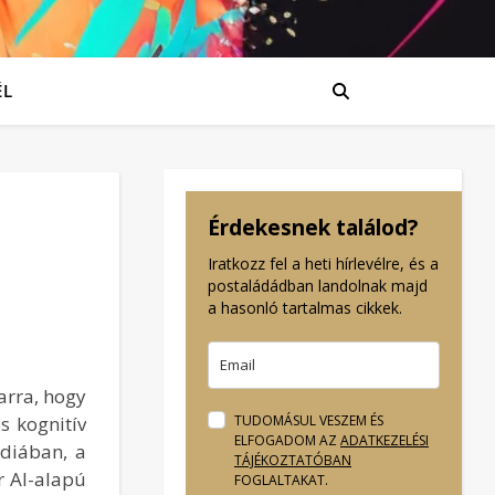
ÉL
Érdekesnek találod?
Iratkozz fel a heti hírlevélre, és a
postaládádban landolnak majd
a hasonló tartalmas cikkek.
 arra, hogy
s kognitív
TUDOMÁSUL VESZEM ÉS
ELFOGADOM AZ
ADATKEZELÉSI
édiában, a
TÁJÉKOZTATÓBAN
r AI-alapú
FOGLALTAKAT.