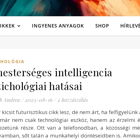
IKKEK
INGYENES ANYAGOK
SHOP
HÍRLEV
CHOLÓGIA
esterséges intelligencia
ichológiai hatásai
h Andrea
/
2025-08-16
/
2 hozzászólás
 kicsit futurisztikus cikk lesz, de nem árt, ha felfigyelünk
 már nem csak technológiai eszköz, hanem az érzelmi é
ezetünk része. Ott van a telefonodban, a közösségi m
lyamban, sőt talán a munkahelyi döntéseidben is. Amiko