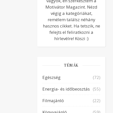
vagyok, én szerkesztem a
Motivátor Magazint. Nézd
végig a kategóriákat,
remélem találsz néhány
hasznos cikket. Ha tetszik, ne
felejts el feliratkozni a
hírlevélre! Köszi :)
TÉMÁK
Egészség
(72)
Energia- és időbeosztás
(55)
Filmajánló
(22)
Könyvajánló
(59)