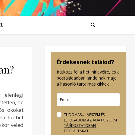
ÉL
Érdekesnek találod?
an?
Iratkozz fel a heti hírlevélre, és a
postaládádban landolnak majd
a hasonló tartalmas cikkek.
jelenlegi
tetlen, de
ós okokat
TUDOMÁSUL VESZEM ÉS
 ha többet
ELFOGADOM AZ
ADATKEZELÉSI
kkor veled
TÁJÉKOZTATÓBAN
FOGLALTAKAT.