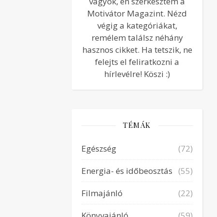
vagyok, én szerkesztem a
Motivátor Magazint. Nézd
végig a kategóriákat,
remélem találsz néhány
hasznos cikket. Ha tetszik, ne
felejts el feliratkozni a
hírlevélre! Köszi :)
TÉMÁK
Egészség
(72)
Energia- és időbeosztás
(55)
Filmajánló
(22)
Könyvajánló
(59)