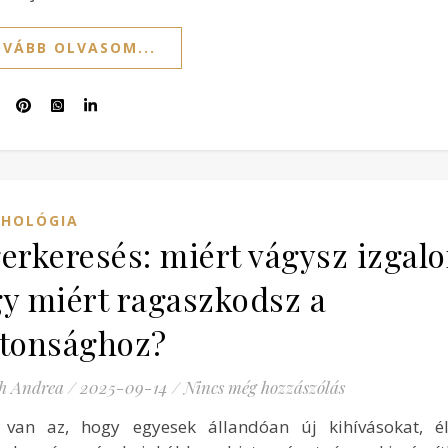
VÁBB OLVASOM...
CHOLÓGIA
erkeresés: miért vágysz izgal
y miért ragaszkodsz a
ztonsághoz?
h Andrea
/
2025-09-14
/
Nincs még hozzászólás
 van az, hogy egyesek állandóan új kihívásokat, é