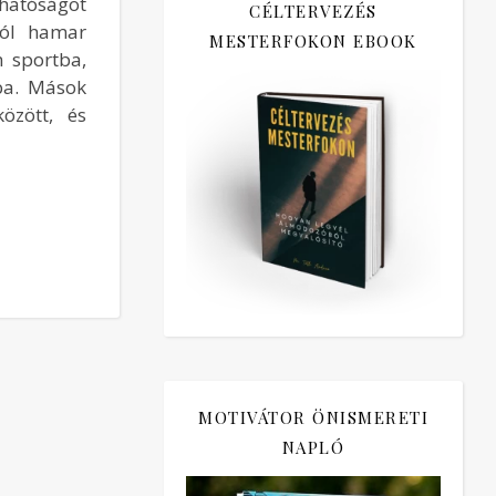
hatóságot
CÉLTERVEZÉS
tól hamar
MESTERFOKON EBOOK
m sportba,
ba. Mások
özött, és
MOTIVÁTOR ÖNISMERETI
NAPLÓ