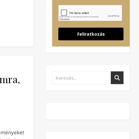
Feliratkozás
omra,
lményeket