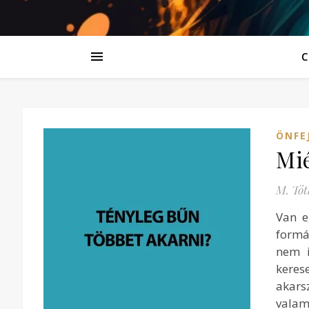
C
ÖNFE
Mié
M. Tót
Van e
formá
nem i
keres
akars
valam