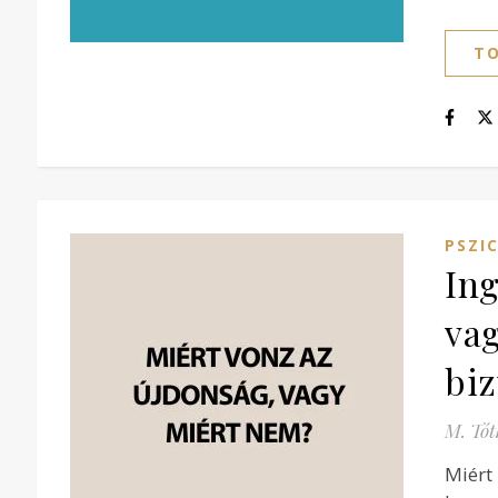
TO
PSZI
Ing
vag
bi
M. Tót
Miért