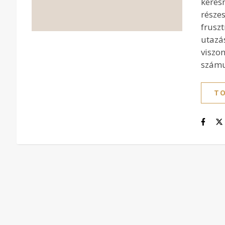
keres
része
frusz
utazá
viszo
számu
TO