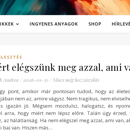
IKKEK
INGYENES ANYAGOK
SHOP
HÍRLEV
JLESZTÉS
rt elégszünk meg azzal, ami v
h Andrea
/
2026-01-31
/
Nincs még hozzászólás
gy pont, amikor már pontosan tudod, hogy az életed 
jában nem az, amire vágysz. Nem tragikus, nem elviselhe
s igazán jó. Mégsem mozdulsz, halogatsz, és nyom
el arra, hogy miért nem lépsz előre. Talán úgy érzed,
z, az hálátlanság. Ha nem elégszel meg azzal, ami van, a
i baj van. Hiszen más…