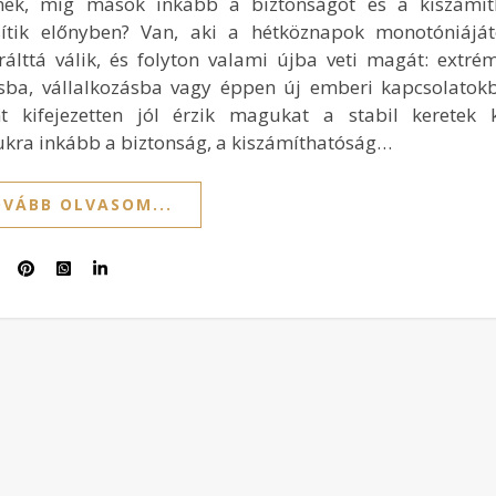
nek, míg mások inkább a biztonságot és a kiszámít
sítik előnyben? Van, aki a hétköznapok monotóniájá
trálttá válik, és folyton valami újba veti magát: extré
sba, vállalkozásba vagy éppen új emberi kapcsolatok
nt kifejezetten jól érzik magukat a stabil keretek k
kra inkább a biztonság, a kiszámíthatóság…
VÁBB OLVASOM...