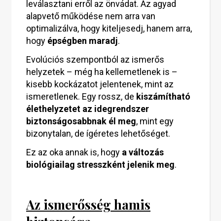
leválasztani erről az önvádat. Az agyad
alapvető működése nem arra van
optimalizálva, hogy kiteljesedj, hanem arra,
hogy
épségben maradj
.
Evolúciós szempontból az ismerős
helyzetek – még ha kellemetlenek is –
kisebb kockázatot jelentenek, mint az
ismeretlenek. Egy rossz, de
kiszámítható
élethelyzetet az idegrendszer
biztonságosabbnak él meg
, mint egy
bizonytalan, de ígéretes lehetőséget.
Ez az oka annak is, hogy
a változás
biológiailag stresszként jelenik meg
.
Az ismerősség hamis