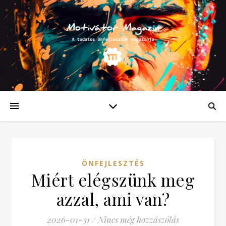
ÖNFEJLESZTÉS
Miért elégszünk meg
azzal, ami van?
2026-01-31
/
Nincs még hozzászólás