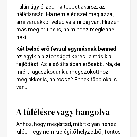
Talán úgy érzed, ha többet akarsz, az
hálátlanság. Ha nem elégszel meg azzal,
ami van, akkor veled valami baj van. Hiszen
más még örülne is, ha mindez meglenne
neki.
Két belső erő feszül egymásnak benned
:
az egyik a biztonságot keresi, a másik a
fejlődést. Az első általában erősebb. Na, de
miért ragaszkodunk a megszokotthoz,
még akkor is, ha rossz? Ennek több oka is
van…
A túlélésre vagy hangolva
Ahhoz, hogy megértsd, miért olyan nehéz
kilépni egy nem kielégítő helyzetből, fontos