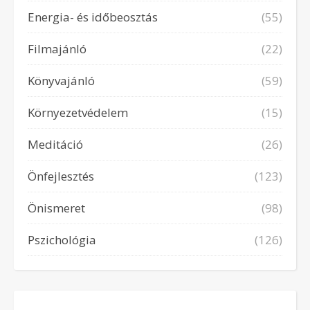
Energia- és időbeosztás
(55)
Filmajánló
(22)
Könyvajánló
(59)
Környezetvédelem
(15)
Meditáció
(26)
Önfejlesztés
(123)
Önismeret
(98)
Pszichológia
(126)