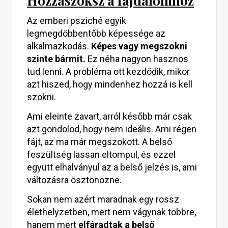
Hozzászoksz a fájdalomhoz
Az emberi psziché egyik
legmegdöbbentőbb képessége az
alkalmazkodás.
Képes vagy megszokni
szinte bármit.
Ez néha nagyon hasznos
tud lenni. A probléma ott kezdődik, mikor
azt hiszed, hogy mindenhez hozzá is kell
szokni.
Ami eleinte zavart, arról később már csak
azt gondolod, hogy nem ideális. Ami régen
fájt, az ma már megszokott. A belső
feszültség lassan eltompul, és ezzel
együtt elhalványul az a belső jelzés is, ami
változásra ösztönözne.
Sokan nem azért maradnak egy rossz
élethelyzetben, mert nem vágynak többre,
hanem mert
elfáradtak a belső