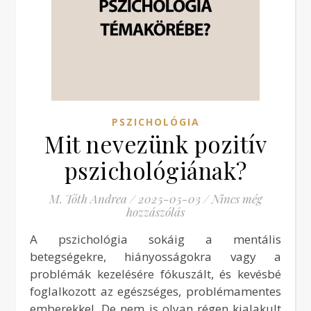
PSZICHOLÓGIA
Mit nevezünk pozitív
pszichológiának?
M. Tóth Andrea
/
2025-05-03
/
Nincs még
hozzászólás
A pszichológia sokáig a mentális
betegségekre, hiányosságokra vagy a
problémák kezelésére fókuszált, és kevésbé
foglalkozott az egészséges, problémamentes
emberekkel. De nem is olyan régen kialakult