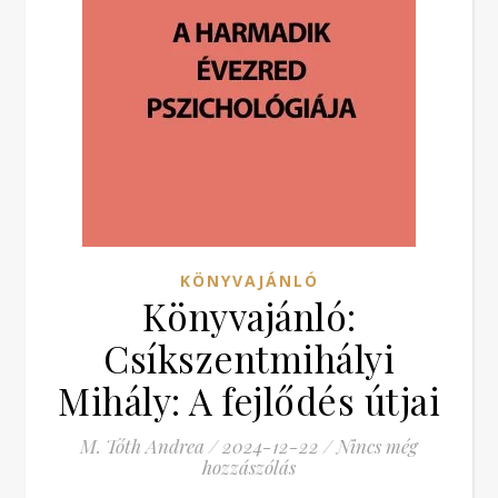
KÖNYVAJÁNLÓ
Könyvajánló:
Csíkszentmihályi
Mihály: A fejlődés útjai
M. Tóth Andrea
/
2024-12-22
/
Nincs még
hozzászólás