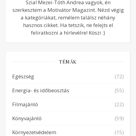
Szia! Mezei-Tóth Andrea vagyok, én
szerkesztem a Motivátor Magazint. Nézd végig
a kategóriákat, remélem találsz néhány
hasznos cikket. Ha tetszik, ne felejts el
feliratkozni a hírlevélre! Köszi :)
TÉMÁK
Egészség
(72)
Energia- és időbeosztás
(55)
Filmajánló
(22)
Könyvajánló
(59)
Környezetvédelem
(15)