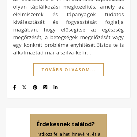
olyan táplálkozási megközelítés, amely az
élelmiszerek és tápanyagok tudatos
kiválasztását és fogyasztását foglalja
magában, hogy elősegítse az egészség
megőrzését, a betegségek megelőzését vagy
egy konkrét probléma enyhítését.Biztos te is
alkalmaztad már a szilva-kefír…
TOVÁBB OLVASOM...
Érdekesnek találod?
Iratkozz fel a heti hírlevélre, és a