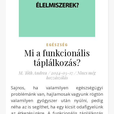
EGÉSZSÉG
Mi a funkcionális
táplálkozás?
M. Tóth Andrea
/
2024-05-17
/
Nincs még
hozzászólás
Sajnos, ha valamilyen egészségügyi
problémánk van, hajlamosak vagyunk rögtön
valamilyen gyógyszer után nyúlni, pedig
néha az is segíthet, ha egy kicsit odafigyelünk
az étkezésünkre. A funkcionális táplálkozás