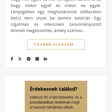
hogy mikor egyél és mikor ne egyél.
Lényegében egy meghatározott időkereten
belül nem viszel be semmi kalóriát. Egy
izgalmas és intenzíven tanulmányozott
étrendi megközelítés, amely számos…
TOVÁBB OLVASOM...
Érdekesnek találod?
Iratkozz fel a heti hírlevélre, és a
postaládádban landolnak majd
a hasonló tartalmas cikkek.