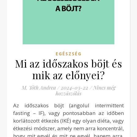
EGÉSZSÉG
Mi az időszakos böjt és
mik az előnyei?
M. Tóth Andrea
/
2024-03-22
/
Nincs még
hozzászólás
Az időszakos böjt (angolul intermittent
fasting – IF), vagy pontosabban az időben
korlátozott étkezés (IKÉ) egy olyan diéta, vagy
étkezési módszer, amely nem arra koncentrál,
hogy mit egyél és mit ne egyél, hanem arra,