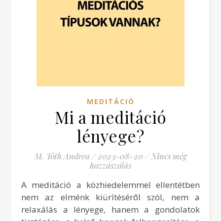
MEDITÁCIÓ
Mi a meditáció
lényege?
M. Tóth Andrea
/
2023-08-20
/
Nincs még
hozzászólás
A meditáció a közhiedelemmel ellentétben
nem az elménk kiürítéséről szól, nem a
relaxálás a lényege, hanem a gondolatok