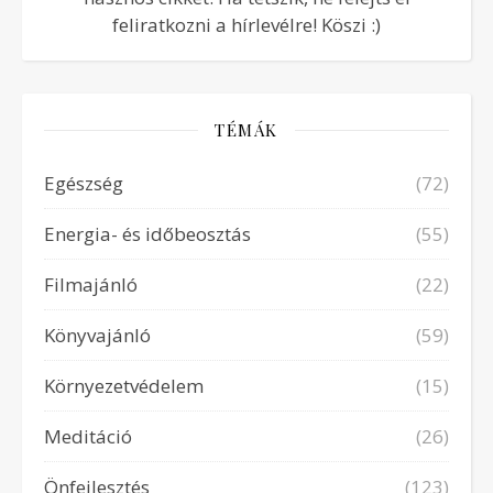
feliratkozni a hírlevélre! Köszi :)
TÉMÁK
Egészség
(72)
Energia- és időbeosztás
(55)
Filmajánló
(22)
Könyvajánló
(59)
Környezetvédelem
(15)
Meditáció
(26)
Önfejlesztés
(123)