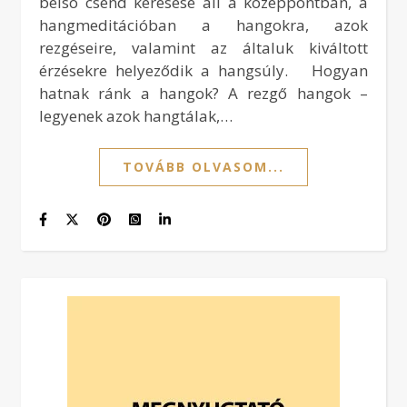
belső csend keresése áll a középpontban, a
hangmeditációban a hangokra, azok
rezgéseire, valamint az általuk kiváltott
érzésekre helyeződik a hangsúly. Hogyan
hatnak ránk a hangok? A rezgő hangok –
legyenek azok hangtálak,…
TOVÁBB OLVASOM...