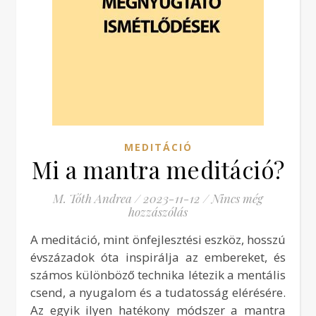
MEDITÁCIÓ
Mi a mantra meditáció?
M. Tóth Andrea
/
2023-11-12
/
Nincs még
hozzászólás
A meditáció, mint önfejlesztési eszköz, hosszú
évszázadok óta inspirálja az embereket, és
számos különböző technika létezik a mentális
csend, a nyugalom és a tudatosság elérésére.
Az egyik ilyen hatékony módszer a mantra