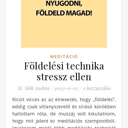
MEDITÁCIÓ
Földelési technika
stressz ellen
M. Tóth Andrea
/
2023-11-05
/
2 hozzászólás
Kicsit vicces ez az elnevezés, hogy „földelés”,
eddig csak villanyszerelő és sírásó körökben
hallottam róla, de muszáj volt kikutatnom,
hogy mit jelent ez meditációs szempontból.
Igyekszem minél több meditációs technikát