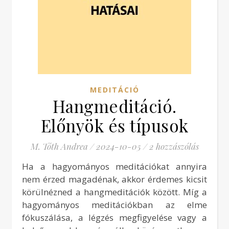
MEDITÁCIÓ
Hangmeditáció.
Előnyök és típusok
M. Tóth Andrea
/
2024-10-05
/
2 hozzászólás
Ha a hagyományos meditációkat annyira
nem érzed magadénak, akkor érdemes kicsit
körülnézned a hangmeditációk között. Míg a
hagyományos meditációkban az elme
fókuszálása, a légzés megfigyelése vagy a