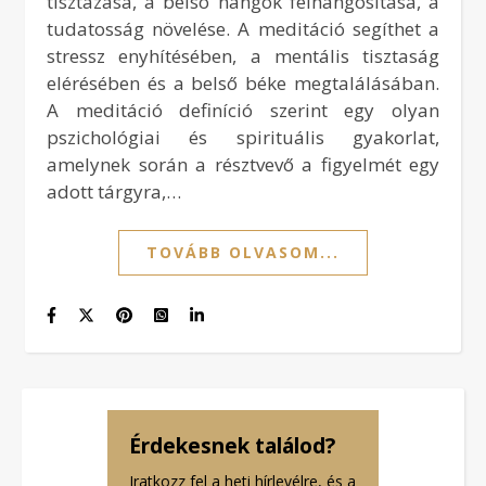
tisztázása, a belső hangok felhangosítása, a
tudatosság növelése. A meditáció segíthet a
stressz enyhítésében, a mentális tisztaság
elérésében és a belső béke megtalálásában.
A meditáció definíció szerint egy olyan
pszichológiai és spirituális gyakorlat,
amelynek során a résztvevő a figyelmét egy
adott tárgyra,…
TOVÁBB OLVASOM...
Érdekesnek találod?
Iratkozz fel a heti hírlevélre, és a