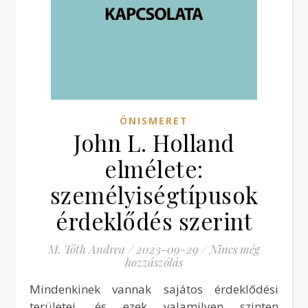
ÖNISMERET
John L. Holland
elmélete:
személyiségtípusok
érdeklődés szerint
M. Tóth Andrea
/
2023-09-29
/
Nincs még
hozzászólás
Mindenkinek vannak sajátos érdeklődési
területei, és ezek valamilyen szinten