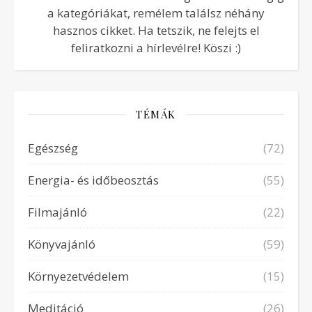
a kategóriákat, remélem találsz néhány
hasznos cikket. Ha tetszik, ne felejts el
feliratkozni a hírlevélre! Köszi :)
TÉMÁK
Egészség
(72)
Energia- és időbeosztás
(55)
Filmajánló
(22)
Könyvajánló
(59)
Környezetvédelem
(15)
Meditáció
(26)