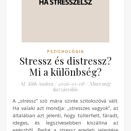
PSZICHOLÓGIA
Stressz és distressz?
Mi a különbség?
M. Tóth Andrea
/
2026-01-08
/
Nincs még
hozzászólás
A „stressz” szó mára szinte szitokszóvá vált.
Ha valaki azt mondja: „stresszes vagyok”, az
általában azt jelenti, hogy túlterhelt, fáradt,
ideges, és legszívesebben kiszállna az
egészből. Pedig a stressz eredeti jelentése