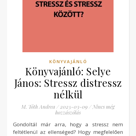
KÖNYVAJÁNLÓ
Könyvajánló: Selye
János: Stressz distressz
nélkül
M. Tóth Andrea
/
2025-03-09
/
Nincs még
hozzászólás
Gondoltál már arra, hogy a stressz nem
feltétlenül az ellenséged? Hogy megfelelően