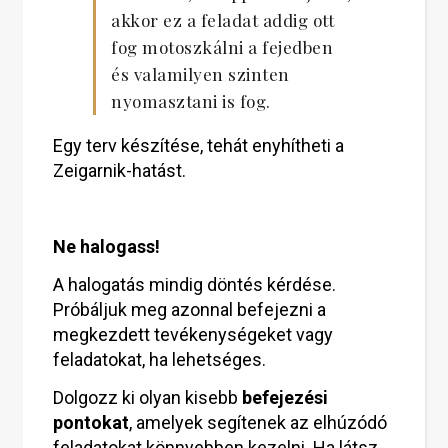
akkor ez a feladat addig ott
fog motoszkálni a fejedben
és valamilyen szinten
nyomasztani is fog.
Egy terv készítése, tehát enyhítheti a
Zeigarnik-hatást.
Ne halogass!
A halogatás mindig döntés kérdése.
Próbáljuk meg azonnal befejezni a
megkezdett tevékenységeket vagy
feladatokat, ha lehetséges.
Dolgozz ki olyan kisebb
befejezési
pontokat
, amelyek segítenek az elhúzódó
feladatokat könnyebben kezelni. Ha látsz