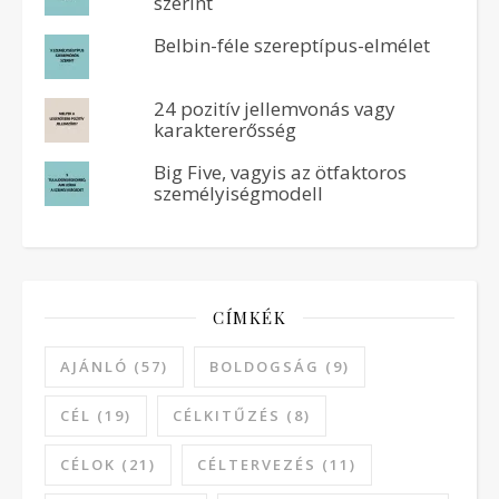
szerint
Belbin-féle szereptípus-elmélet
24 pozitív jellemvonás vagy
karaktererősség
Big Five, vagyis az ötfaktoros
személyiségmodell
CÍMKÉK
AJÁNLÓ
(57)
BOLDOGSÁG
(9)
CÉL
(19)
CÉLKITŰZÉS
(8)
CÉLOK
(21)
CÉLTERVEZÉS
(11)