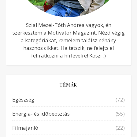
Szia! Mezei-Tóth Andrea vagyok, én
szerkesztem a Motivátor Magazint. Nézd végig
a kategóriákat, remélem találsz néhány
hasznos cikket. Ha tetszik, ne felejts el
feliratkozni a hírlevélre! Köszi :)
TÉMÁK
Egészség
(72)
Energia- és időbeosztás
(55)
Filmajánló
(22)