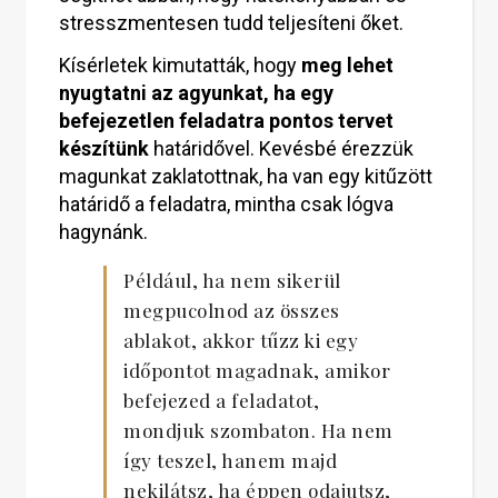
stresszmentesen tudd teljesíteni őket.
Kísérletek kimutatták, hogy
meg lehet
nyugtatni az agyunkat, ha egy
befejezetlen feladatra pontos tervet
készítünk
határidővel. Kevésbé érezzük
magunkat zaklatottnak, ha van egy kitűzött
határidő a feladatra, mintha csak lógva
hagynánk.
Például, ha nem sikerül
megpucolnod az összes
ablakot, akkor tűzz ki egy
időpontot magadnak, amikor
befejezed a feladatot,
mondjuk szombaton. Ha nem
így teszel, hanem majd
nekilátsz, ha éppen odajutsz,