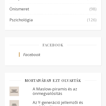
Önismeret
(98)
Pszichológia
(126)
FACEBOOK
Facebook
MOSTANÁBAN EZT OLVASTÁK
A Maslow-piramis és az
önmegvalósítás
Az Y-generáció jellemzői és