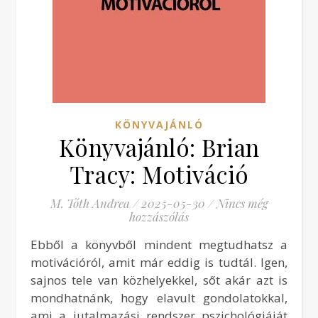
KÖNYVAJÁNLÓ
Könyvajánló: Brian
Tracy: Motiváció
M. Tóth Andrea
/
2025-05-30
/
Nincs még
hozzászólás
Ebből a könyvből mindent megtudhatsz a
motivációról, amit már eddig is tudtál. Igen,
sajnos tele van közhelyekkel, sőt akár azt is
mondhatnánk, hogy elavult gondolatokkal,
ami a jutalmazási rendszer pszichológiáját