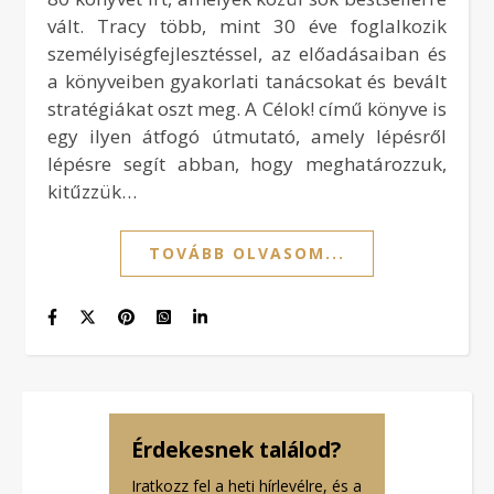
vált. Tracy több, mint 30 éve foglalkozik
személyiségfejlesztéssel, az előadásaiban és
a könyveiben gyakorlati tanácsokat és bevált
stratégiákat oszt meg. A Célok! című könyve is
egy ilyen átfogó útmutató, amely lépésről
lépésre segít abban, hogy meghatározzuk,
kitűzzük…
TOVÁBB OLVASOM...
Érdekesnek találod?
Iratkozz fel a heti hírlevélre, és a