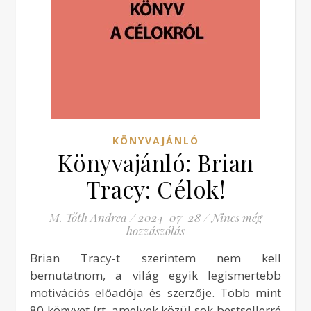
KÖNYVAJÁNLÓ
Könyvajánló: Brian
Tracy: Célok!
M. Tóth Andrea
/
2024-07-28
/
Nincs még
hozzászólás
Brian Tracy-t szerintem nem kell
bemutatnom, a világ egyik legismertebb
motivációs előadója és szerzője. Több mint
80 könyvet írt, amelyek közül sok bestsellerré