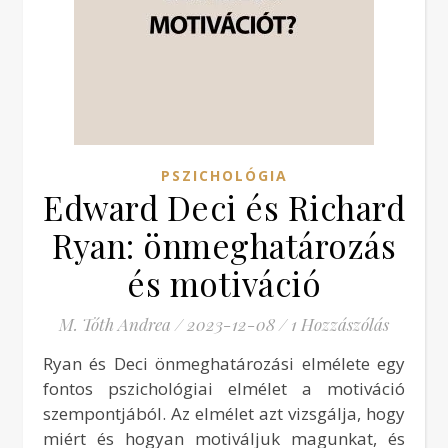
PSZICHOLÓGIA
Edward Deci és Richard
Ryan: önmeghatározás
és motiváció
M. Tóth Andrea
/
2023-12-08
/
1 Hozzászólás
Ryan és Deci önmeghatározási elmélete egy
fontos pszichológiai elmélet a motiváció
szempontjából. Az elmélet azt vizsgálja, hogy
miért és hogyan motiváljuk magunkat, és