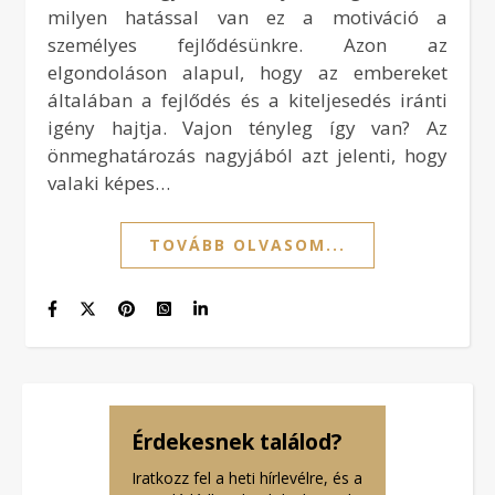
milyen hatással van ez a motiváció a
személyes fejlődésünkre. Azon az
elgondoláson alapul, hogy az embereket
általában a fejlődés és a kiteljesedés iránti
igény hajtja. Vajon tényleg így van? Az
önmeghatározás nagyjából azt jelenti, hogy
valaki képes…
TOVÁBB OLVASOM...
Érdekesnek találod?
Iratkozz fel a heti hírlevélre, és a