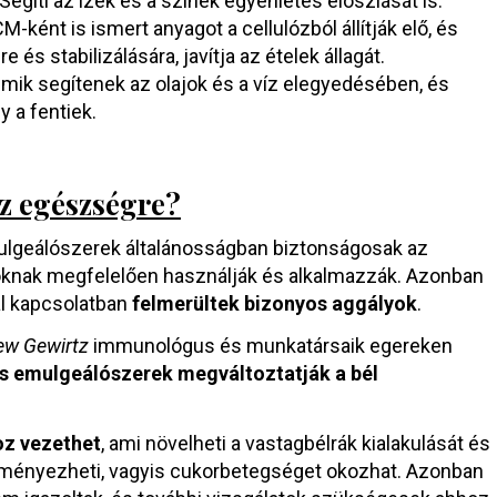
egíti az ízek és a színek egyenletes eloszlását is.
M-ként is ismert anyagot a cellulózból állítják elő, és
 és stabilizálására, javítja az ételek állagát.
gumik segítenek az olajok és a víz elegyedésében, és
y a fentiek.
z egészségre?
mulgeálószerek általánosságban biztonságosak az
oknak megfelelően használják és alkalmazzák. Azonban
l kapcsolatban
felmerültek bizonyos aggályok
.
ew Gewirtz
immunológus és munkatársaik egereken
s emulgeálószerek megváltoztatják a bél
oz vezethet
, ami növelheti a vastagbélrák kialakulását és
redményezheti, vagyis cukorbetegséget okozhat. Azonban