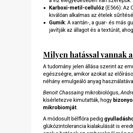
a víz elegyedésében van szerepük. S
Karboxi-metil-cellulóz
(E566): Az C
kiválóan alkalmas az ételek sűrítésére
Gumik
: A xantán-, a guar- és más 
javítják az állagot és a textúrát, ahog
Milyen hatással vannak a
A tudomány jelen állása szerint az e
egészségre, amikor azokat az előírás
néhány emulgeáló anyag használatáva
Benoit Chassaing
mikrobiológus,
Andr
kísérletezve kimutatták, hogy
bizonyo
mikrobiomját
.
A módosult bélflóra pedig
gyulladásh
glükózintolerancia kialakulását is e