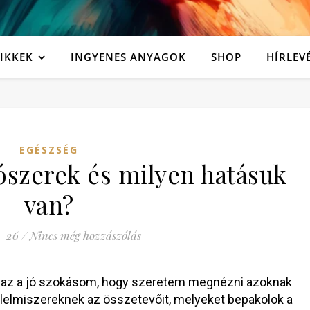
IKKEK
INGYENES ANYAGOK
SHOP
HÍRLEV
EGÉSZSÉG
ószerek és milyen hatásuk
van?
-26
/
Nincs még hozzászólás
 az a jó szokásom, hogy szeretem megnézni azoknak
élelmiszereknek az összetevőit, melyeket bepakolok a