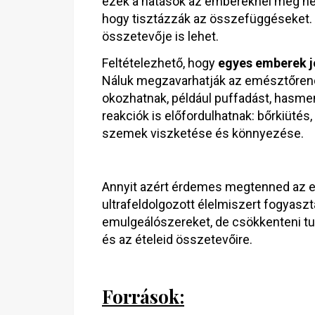
ezek a hatások az embereknél még nem
hogy tisztázzák az összefüggéseket
összetevője is lehet.
Feltételezhető, hogy
egyes emberek j
Náluk megzavarhatják az emésztőrend
okozhatnak, például puffadást, hasmen
reakciók is előfordulhatnak: bőrkiütés, 
szemek viszketése és könnyezése.
Annyit azért érdemes megtenned az e
ultrafeldolgozott élelmiszert fogyaszt
emulgeálószereket, de csökkenteni tu
és az ételeid összetevőire.
Források: