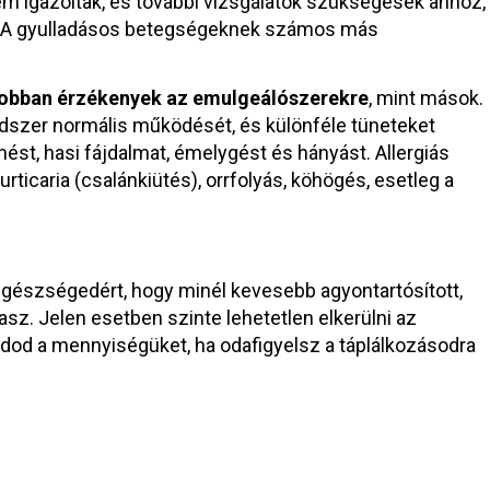
 igazoltak, és további vizsgálatok szükségesek ahhoz,
. A gyulladásos betegségeknek számos más
obban érzékenyek az emulgeálószerekre
, mint mások.
szer normális működését, és különféle tüneteket
ést, hasi fájdalmat, émelygést és hányást. Allergiás
urticaria (csalánkiütés), orrfolyás, köhögés, esetleg a
gészségedért, hogy minél kevesebb agyontartósított,
asz. Jelen esetben szinte lehetetlen elkerülni az
dod a mennyiségüket, ha odafigyelsz a táplálkozásodra