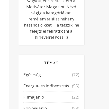
vagyok, én szerkesztem a
Motivátor Magazint. Nézd
végig a kategóriákat,
remélem találsz néhány
hasznos cikket. Ha tetszik, ne
felejts el feliratkozni a
hírlevélre! Köszi :)
TÉMÁK
Egészség
(72)
Energia- és időbeosztás
(55)
Filmajánló
(22)
Könyvajánló
(59)