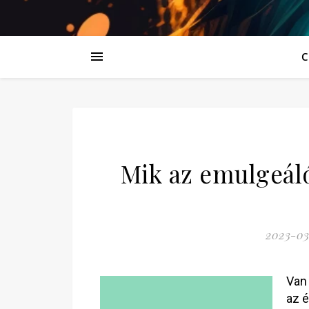
C
Mik az emulgeál
2023-03
Van
az 