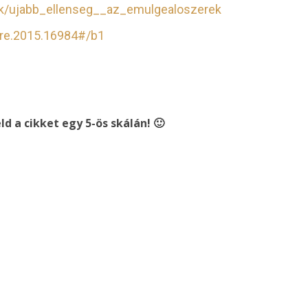
ikk/ujabb_ellenseg__az_emulgealoszerek
ure.2015.16984#/b1
ld a cikket egy 5-ös skálán! 🙂