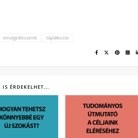
emulgeálószerek
táplálkozás
Z IS ÉRDEKELHET...