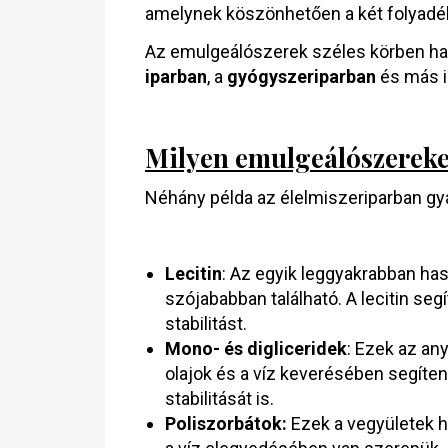
amelynek köszönhetően a két folyadé
Az emulgeálószerek széles körben h
iparban
, a
gyógyszeriparban
és más i
Milyen emulgeálószereke
Néhány példa az élelmiszeriparban gy
Lecitin
: Az egyik leggyakrabban ha
szójababban található. A lecitin segít
stabilitást.
Mono- és digliceridek
: Ezek az an
olajok és a víz keverésében segítene
stabilitását is.
Poliszorbátok:
Ezek a vegyületek hi