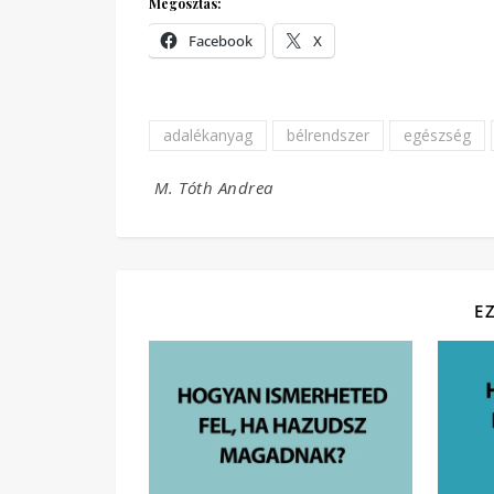
Megosztás:
Facebook
X
adalékanyag
bélrendszer
egészség
M. Tóth Andrea
E