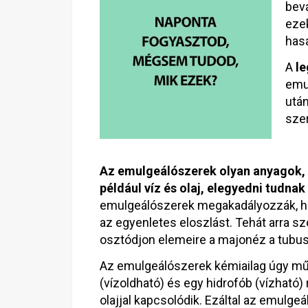
bevá
eze
has
A
l
emu
után
sze
Az emulgeálószerek olyan anyagok, 
például víz és olaj, elegyedni tudna
emulgeálószerek megakadályozzák, hog
az egyenletes eloszlást. Tehát arra sz
osztódjon elemeire a majonéz a tubu
Az emulgeálószerek kémiailag úgy műkö
(vízoldható) és egy hidrofób (vízható) r
olajjal kapcsolódik. Ezáltal az emulge