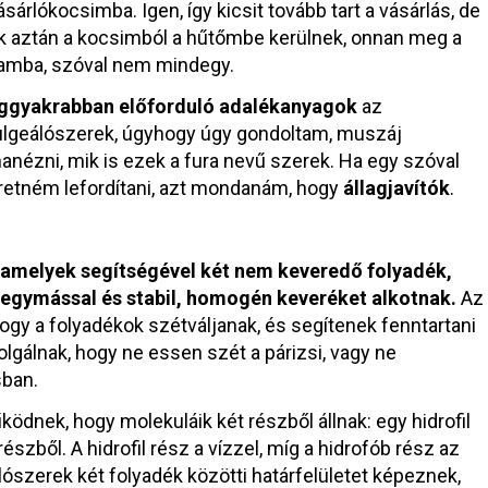
sárlókocsimba. Igen, így kicsit tovább tart a vásárlás, de
k aztán a kocsimból a hűtőmbe kerülnek, onnan meg a
amba, szóval nem mindegy.
eggyakrabban előforduló adalékanyagok
az
lgeálószerek, úgyhogy úgy gondoltam, muszáj
anézni, mik is ezek a fura nevű szerek. Ha egy szóval
retném lefordítani, azt mondanám, hogy
állagjavítók
.
amelyek segítségével két nem keveredő folyadék,
k egymással és stabil, homogén keveréket alkotnak.
Az
y a folyadékok szétváljanak, és segítenek fenntartani
olgálnak, hogy ne essen szét a párizsi, vagy ne
sban.
dnek, hogy molekuláik két részből állnak: egy hidrofil
észből. A hidrofil rész a vízzel, míg a hidrofób rész az
álószerek két folyadék közötti határfelületet képeznek,