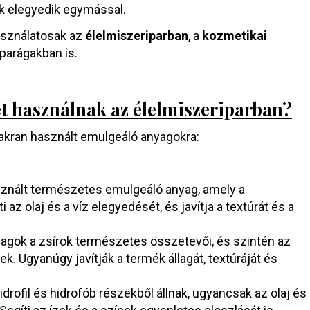
k elegyedik egymással.
asználatosak az
élelmiszeriparban
, a
kozmetikai
parágakban is.
t használnak az élelmiszeriparban?
akran használt emulgeáló anyagokra:
sznált természetes emulgeáló anyag, amely a
i az olaj és a víz elegyedését, és javítja a textúrát és a
yagok a zsírok természetes összetevői, és szintén az
k. Ugyanúgy javítják a termék állagát, textúráját és
drofil és hidrofób részekből állnak, ugyancsak az olaj és