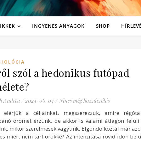
IKKEK
INGYENES ANYAGOK
SHOP
HÍRLEV
CHOLÓGIA
ől szól a hedonikus futópad
élete?
h Andrea
/
2024-08-04
/
Nincs még hozzászólás
 elérjük a céljainkat, megszerezzük, amire régót
banó örömet érzünk, de akkor is valami átlagon felüli
nk, mikor szerelmesek vagyunk. Elgondolkoztál már azo
és miért nem tart örökké? Az intenzitása rövid időn belü