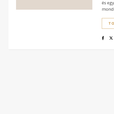
és egy
mondá
TO