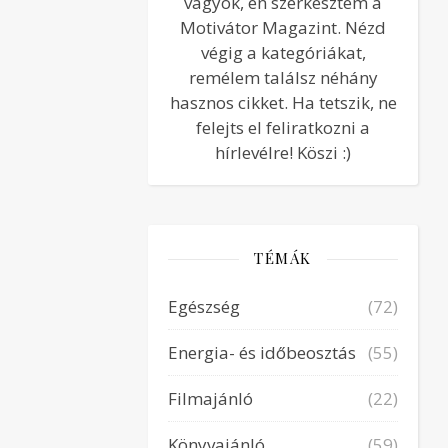
vagyok, én szerkesztem a
Motivátor Magazint. Nézd
végig a kategóriákat,
remélem találsz néhány
hasznos cikket. Ha tetszik, ne
felejts el feliratkozni a
hírlevélre! Köszi :)
TÉMÁK
Egészség
(72)
Energia- és időbeosztás
(55)
Filmajánló
(22)
Könyvajánló
(59)