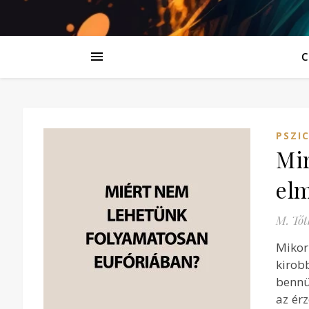
C
PSZI
Mir
elm
M. Tót
Mikor
kirob
bennü
az érz