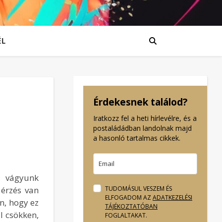
ÉL
Érdekesnek találod?
Iratkozz fel a heti hírlevélre, és a
postaládádban landolnak majd
a hasonló tartalmas cikkek.
a vágyunk
 érzés van
TUDOMÁSUL VESZEM ÉS
ELFOGADOM AZ
ADATKEZELÉSI
n, hogy ez
TÁJÉKOZTATÓBAN
l csökken,
FOGLALTAKAT.