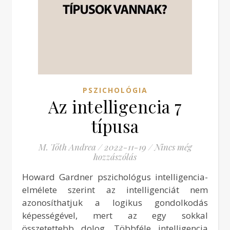
PSZICHOLÓGIA
Az intelligencia 7
típusa
M. Tóth Andrea
/
2022-11-19
/
Nincs még
hozzászólás
Howard Gardner pszichológus intelligencia-
elmélete szerint az intelligenciát nem
azonosíthatjuk a logikus gondolkodás
képességével, mert az egy sokkal
összetettebb dolog. Többféle intelligencia