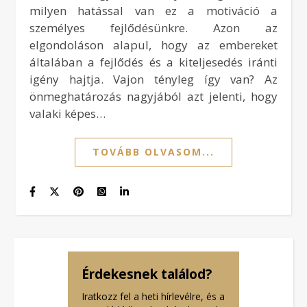
milyen hatással van ez a motiváció a
személyes fejlődésünkre. Azon az
elgondoláson alapul, hogy az embereket
általában a fejlődés és a kiteljesedés iránti
igény hajtja. Vajon tényleg így van? Az
önmeghatározás nagyjából azt jelenti, hogy
valaki képes…
TOVÁBB OLVASOM...
Érdekesnek találod?
Iratkozz fel a heti hírlevélre, és a