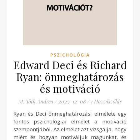
PSZICHOLÓGIA
Edward Deci és Richard
Ryan: önmeghatározás
és motiváció
M. Tóth Andrea
/
2023-12-08
/
1 Hozzászólás
Ryan és Deci önmeghatározási elmélete egy
fontos pszichológiai elmélet a motiváció
szempontjából. Az elmélet azt vizsgálja, hogy
miért és hogyan motiváljuk magunkat, és