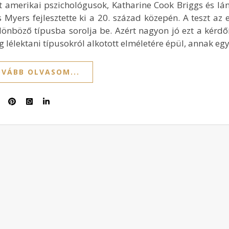
et amerikai pszichológusok, Katharine Cook Briggs és lán
s Myers fejlesztette ki a 20. század közepén. A teszt az
lönböző típusba sorolja be. Azért nagyon jó ezt a kérdőí
g lélektani típusokról alkotott elméletére épül, annak eg
VÁBB OLVASOM...