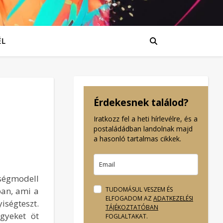
ÉL
Érdekesnek találod?
Iratkozz fel a heti hírlevélre, és a
postaládádban landolnak majd
a hasonló tartalmas cikkek.
ségmodell
ban, ami a
TUDOMÁSUL VESZEM ÉS
ELFOGADOM AZ
ADATKEZELÉSI
iségteszt.
TÁJÉKOZTATÓBAN
gyeket öt
FOGLALTAKAT.