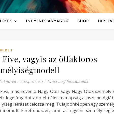
IKKEK
INGYENES ANYAGOK
SHOP
HÍRLEV
MERET
 Five, vagyis az ötfaktoros
emélyiségmodell
h Andrea
/
2024-01-20
/
Nincs még hozzászólás
 Five, más néven a Nagy Ötös vagy Nagy Ötök személyi
yik legelfogadottabb elmélet manapság a pszichológiá
lyiség leírását célozza meg. Tulajdonképpen egy személy
ifinomult keretrendszer, ami az egyéni személyiségje