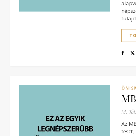
alapv
népsz
tulaj
TO
ÖNIS
MBT
M. Tót
Az MB
teszt