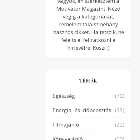
vagyok, én szerkesztem a
Motivátor Magazint. Nézd
végig a kategóriákat,
remélem találsz néhány
hasznos cikket. Ha tetszik, ne
felejts el feliratkozni a
hírlevélre! Köszi :)
TÉMÁK
Egészség
(72)
Energia- és időbeosztás
(55)
Filmajánló
(22)
Könyvajánló
(59)