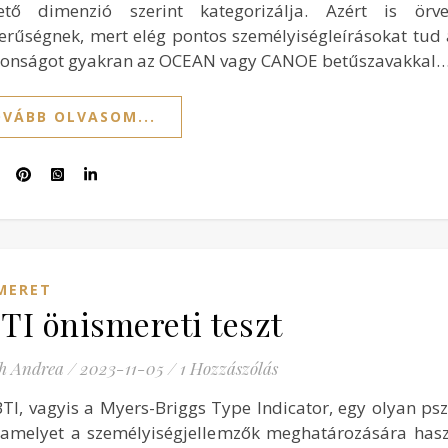
ető dimenzió szerint kategorizálja. Azért is ör
erűségnek, mert elég pontos személyiségleírásokat tud 
donságot gyakran az OCEAN vagy CANOE betűszavakkal
VÁBB OLVASOM...
MERET
I önismereti teszt
h Andrea
/
2023-11-05
/
1 Hozzászólás
TI, vagyis a Myers-Briggs Type Indicator, egy olyan psz
, amelyet a személyiségjellemzők meghatározására has