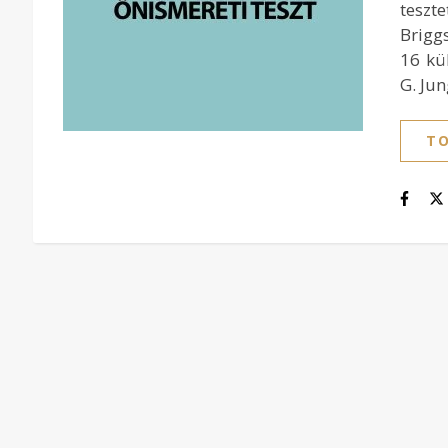
teszt
Brigg
16 kü
G. Jun
TO