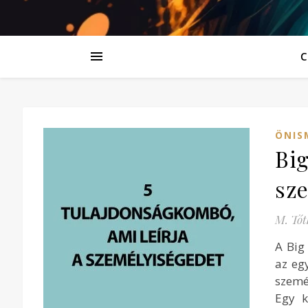
C
ÖNIS
Big
sz
M. Tót
A Big
az eg
szemé
Egy k