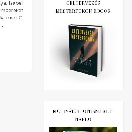
ya, Isabel
CÉLTERVEZÉS
 embereket
MESTERFOKON EBOOK
v, mert C.
y…
MOTIVÁTOR ÖNISMERETI
NAPLÓ