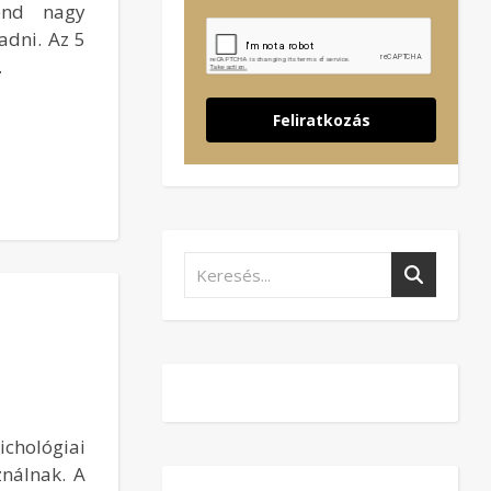
vend nagy
adni. Az 5
…
Feliratkozás
ichológiai
ználnak. A