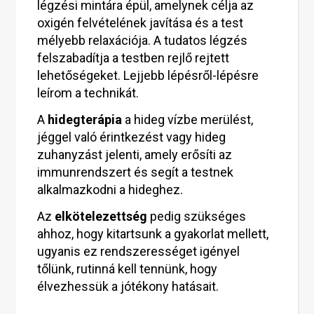
légzési mintára épül, amelynek célja az
oxigén felvételének javítása és a test
mélyebb relaxációja. A tudatos légzés
felszabadítja a testben rejlő rejtett
lehetőségeket. Lejjebb lépésről-lépésre
leírom a technikát.
A
hidegterápia
a hideg vízbe merülést,
jéggel való érintkezést vagy hideg
zuhanyzást jelenti, amely erősíti az
immunrendszert és segít a testnek
alkalmazkodni a hideghez.
Az
elkötelezettség
pedig szükséges
ahhoz, hogy kitartsunk a gyakorlat mellett,
ugyanis ez rendszerességet igényel
tőlünk, rutinná kell tennünk, hogy
élvezhessük a jótékony hatásait.