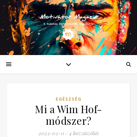
EGÉSZSÉG
Mi a Wim Hof-
módszer?
2023-03-11
/
4 hozzászólás