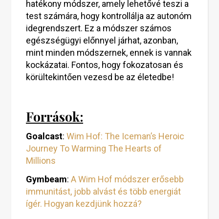
hatékony módszer, amely lehetővé teszi a
test számára, hogy kontrollálja az autonóm
idegrendszert. Ez a módszer számos
egészségügyi előnnyel járhat, azonban,
mint minden módszernek, ennek is vannak
kockázatai. Fontos, hogy fokozatosan és
körültekintően vezesd be az életedbe!
Források:
Goalcast
:
Wim Hof: The Iceman’s Heroic
Journey To Warming The Hearts of
Millions
Gymbeam
:
A Wim Hof módszer erősebb
immunitást, jobb alvást és több energiát
ígér. Hogyan kezdjünk hozzá?