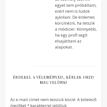
egyet sem próbáltam,
ezért nem is tudok
ajánlani. De érdemes
körülnézni, ha tetszik
a módszer. Könnyebb,
ha egy profi segít
elsajátítani az
alapokat.
ÉRDEKEL A VÉLEMÉNYED, KÉRLEK OSZD
MEG VELÜNK!
Az e-mail címet nem tesszük közzé.
A kötelező
mezőket
*
karakterrel jelöltük