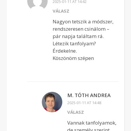
2025-01-11 AT 14:42
VÁLASZ
Nagyon tetszik a módszer,
rendszeresen csinálom –
pár napja találtam rá.
Létezik tanfolyam?
Érdekelne.
Köszönöm szépen
M. TÓTH ANDREA
2025-01-11 AT 14:48
VÁLASZ
Vannak tanfolyamok,
de személy szerint