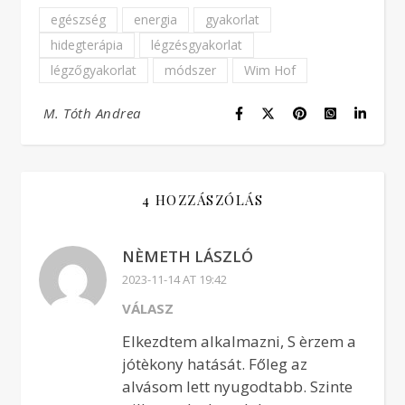
egészség
energia
gyakorlat
hidegterápia
légzésgyakorlat
légzőgyakorlat
módszer
Wim Hof
M. Tóth Andrea
4 HOZZÁSZÓLÁS
NÈMETH LÁSZLÓ
2023-11-14 AT 19:42
VÁLASZ
Elkezdtem alkalmazni, S èrzem a
jótèkony hatását. Főleg az
alvásom lett nyugodtabb. Szinte