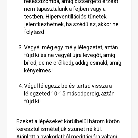
rekeszizomba, amíg bizsergető érzést
nem tapasztalunk a fejben vagy a
testben. Hiperventillációs tünetek
jelentkezhetnek, ha szédülsz, akkor ne
folytasd!
Vegyél még egy mély lélegzetet, aztán
fújd ki és ne vegyél újra levegőt, amíg
bírod, de ne erőlködj, addig csináld, amíg
kényelmes!
Végül lélegezz be és tartsd vissza a
lélegzeted 10-15 másodpercig, aztán
fújd ki!
Ezeket a lépéseket körülbelül három körön
keresztül ismételjük szünet nélkül.
Ajánlott a gyakorlatból meditációra váltani.