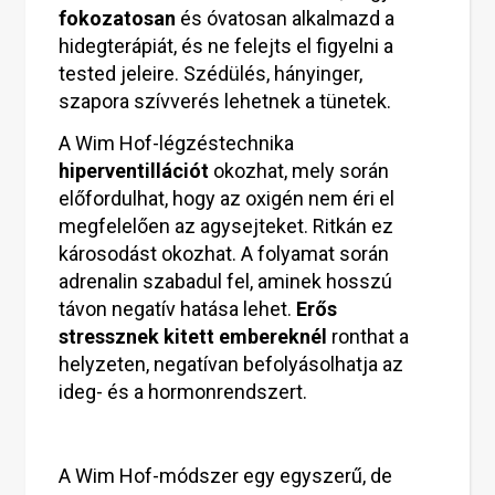
fokozatosan
és óvatosan alkalmazd a
hidegterápiát, és ne felejts el figyelni a
tested jeleire. Szédülés, hányinger,
szapora szívverés lehetnek a tünetek.
A Wim Hof-légzéstechnika
hiperventillációt
okozhat, mely során
előfordulhat, hogy az oxigén nem éri el
megfelelően az agysejteket. Ritkán ez
károsodást okozhat. A folyamat során
adrenalin szabadul fel, aminek hosszú
távon negatív hatása lehet.
Erős
stressznek kitett embereknél
ronthat a
helyzeten, negatívan befolyásolhatja az
ideg- és a hormonrendszert.
A Wim Hof-módszer egy egyszerű, de