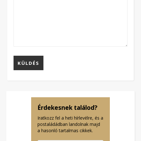
Érdekesnek találod?
Iratkozz fel a heti hírlevélre, és a
postaládádban landolnak majd
a hasonló tartalmas cikkek.