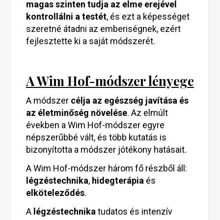
magas szinten tudja az elme erejével
kontrollálni a testét
, és ezt a képességet
szeretné átadni az emberiségnek, ezért
fejlesztette ki a saját módszerét.
A Wim Hof-módszer lényege
A módszer
célja az egészség javítása és
az életminőség növelése
. Az elmúlt
években a Wim Hof-módszer egyre
népszerűbbé vált, és több kutatás is
bizonyította a módszer jótékony hatásait.
A Wim Hof-módszer három fő részből áll:
légzéstechnika
,
hidegterápia
és
elköteleződés
.
A
légzéstechnika
tudatos és intenzív