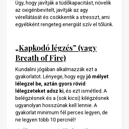
Úgy, hogy javítják a tüdőkapacitást, növelik
az oxigénbevitelt, javítják az agy
vérellátását és csökkentik a stresszt, ami
egyébként rengeteg energiát szív el tőlünk.
„Kapkodó légzés” (vagy
Breath of Fire)
Kundalini jógában alkalmazzák ezt a
gyakorlatot. Lényege, hogy egy
jó mélyet
lélegzel be, aztán gyors rövid
lélegzeteket adsz ki
, és ezt ismétled. A
belégzésnek és a (sok kicsi) kilégzésnek
ugyanolyan hosszúnak kell lennie. A
gyakorlat minimum fél perces legyen, de
ne legyen több 10 percnél!