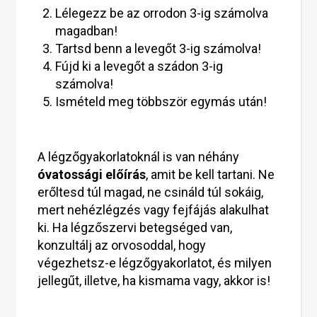
Lélegezz be az orrodon 3-ig számolva
magadban!
Tartsd benn a levegőt 3-ig számolva!
Fújd ki a levegőt a szádon 3-ig
számolva!
Ismételd meg többször egymás után!
A légzőgyakorlatoknál is van néhány
óvatossági előírás
, amit be kell tartani. Ne
erőltesd túl magad, ne csináld túl sokáig,
mert nehézlégzés vagy fejfájás alakulhat
ki. Ha légzőszervi betegséged van,
konzultálj az orvosoddal, hogy
végezhetsz-e légzőgyakorlatot, és milyen
jellegűt, illetve, ha kismama vagy, akkor is!