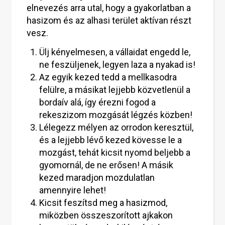
elnevezés arra utal, hogy a gyakorlatban a
hasizom és az alhasi terület aktívan részt
vesz.
Ülj kényelmesen, a vállaidat engedd le,
ne feszüljenek, legyen laza a nyakad is!
Az egyik kezed tedd a mellkasodra
felülre, a másikat lejjebb közvetlenül a
bordaív alá, így érezni fogod a
rekeszizom mozgását légzés közben!
Lélegezz mélyen az orrodon keresztül,
és a lejjebb lévő kezed kövesse le a
mozgást, tehát kicsit nyomd beljebb a
gyomornál, de ne erősen! A másik
kezed maradjon mozdulatlan
amennyire lehet!
Kicsit feszítsd meg a hasizmod,
miközben összeszorított ajkakon