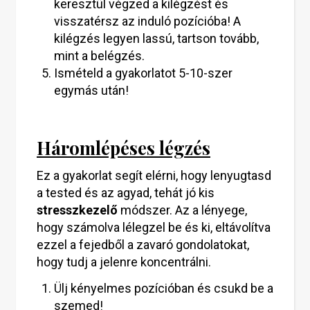
keresztül végzed a kilégzést és
visszatérsz az induló pozícióba! A
kilégzés legyen lassú, tartson tovább,
mint a belégzés.
Ismételd a gyakorlatot 5-10-szer
egymás után!
Háromlépéses légzés
Ez a gyakorlat segít elérni, hogy lenyugtasd
a tested és az agyad, tehát jó kis
stresszkezelő
módszer. Az a lényege,
hogy számolva lélegzel be és ki, eltávolítva
ezzel a fejedből a zavaró gondolatokat,
hogy tudj a jelenre koncentrálni.
Ülj kényelmes pozícióban és csukd be a
szemed!