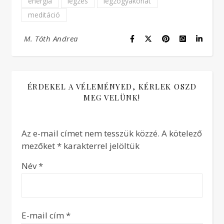
energia
légzés
légzőgyakorlat
meditáció
M. Tóth Andrea
ÉRDEKEL A VÉLEMÉNYED, KÉRLEK OSZD
MEG VELÜNK!
Az e-mail címet nem tesszük közzé.
A kötelező
mezőket
*
karakterrel jelöltük
Név
*
E-mail cím
*