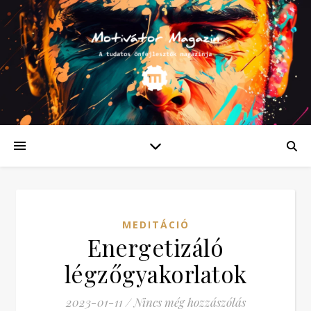
MEDITÁCIÓ
Energetizáló
légzőgyakorlatok
2023-01-11
/
Nincs még hozzászólás