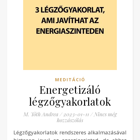
MEDITÁCIÓ
Energetizáló
légzőgyakorlatok
M. Tóth Andrea
/
2023-01-11
/
Nincs még
hozzászólás
Légzőgyakorlatok rendszeres alkalmazásával