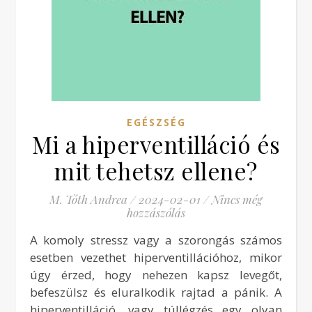
EGÉSZSÉG
Mi a hiperventilláció és
mit tehetsz ellene?
M. Tóth Andrea
/
2024-02-01
/
Nincs még
hozzászólás
A komoly stressz vagy a szorongás számos
esetben vezethet hiperventillációhoz, mikor
úgy érzed, hogy nehezen kapsz levegőt,
befeszülsz és eluralkodik rajtad a pánik. A
hiperventilláció, vagy túllégzés egy olyan