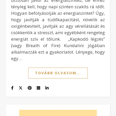
biztosan javul az energiaszinted, de ehhez
tényleg kell, hogy napi szinten szakíts rá időt.
Hogyan befolyásolják az energiaszintet? Úgy,
hogy javítják a tüdőkapacitást, növelik az
oxigénbevitelt, javítják az agy vérellátását és
csökkentik a stresszt, ami egyébként rengeteg
energiát szív el tőlünk. „Kapkodó légzés”
(vagy Breath of Fire) Kundalini jógában
alkalmazzák ezt a gyakorlatot. Lényege, hogy
egy…
TOVÁBB OLVASOM...