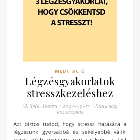
MEDITÁCIÓ
Légzésgyakorlatok
stresszkezeléshez
M. Tóth Andrea
/
2023-09-17
/
Nincs még
hozzászólás
Azt biztos tudod, hogy stressz hatására a
légzésünk gyorsabbá és sekélyebbé válik,
mivel több oxigénre van szükség a test