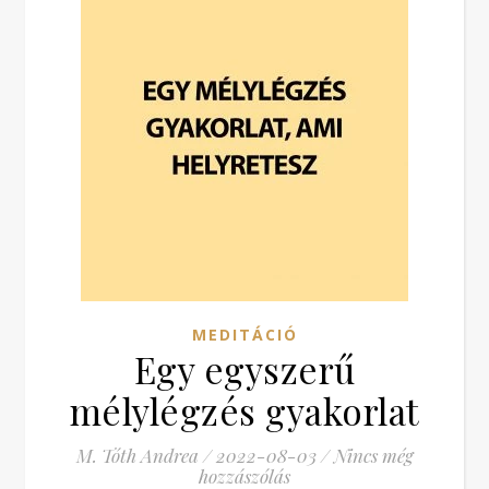
MEDITÁCIÓ
Egy egyszerű
mélylégzés gyakorlat
M. Tóth Andrea
/
2022-08-03
/
Nincs még
hozzászólás