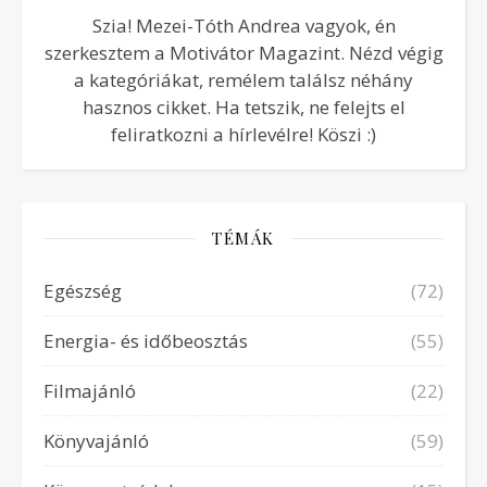
Szia! Mezei-Tóth Andrea vagyok, én
szerkesztem a Motivátor Magazint. Nézd végig
a kategóriákat, remélem találsz néhány
hasznos cikket. Ha tetszik, ne felejts el
feliratkozni a hírlevélre! Köszi :)
TÉMÁK
Egészség
(72)
Energia- és időbeosztás
(55)
Filmajánló
(22)
Könyvajánló
(59)