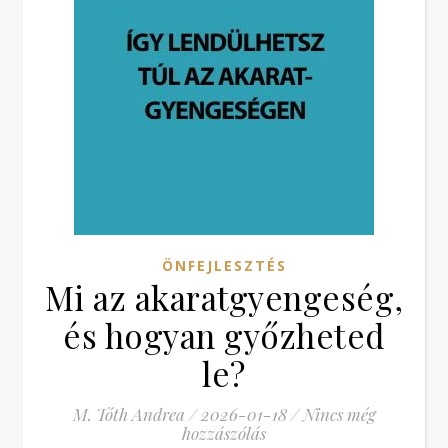
ÖNFEJLESZTÉS
Mi az akaratgyengeség,
és hogyan győzheted
le?
M. Tóth Andrea
/
2026-01-18
/
Nincs még
hozzászólás