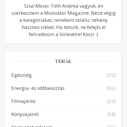
Szia! Mezei-Tóth Andrea vagyok, én
szerkesztem a Motivátor Magazint. Nézd végig
a kategóriákat, remélem találsz néhány
hasznos cikket. Ha tetszik, ne felejts el
feliratkozni a hírlevélre! Köszi :)
TÉMÁK
Egészség
(72)
Energia- és időbeosztás
(55)
Filmajánló
(22)
Könyvajánló
(59)