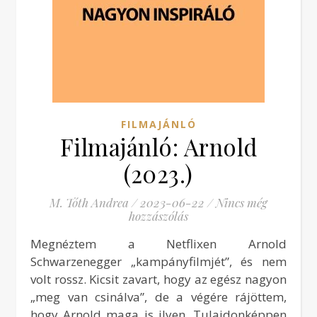
FILMAJÁNLÓ
Filmajánló: Arnold
(2023.)
M. Tóth Andrea
/
2023-06-22
/
Nincs még
hozzászólás
Megnéztem a Netflixen Arnold
Schwarzenegger „kampányfilmjét”, és nem
volt rossz. Kicsit zavart, hogy az egész nagyon
„meg van csinálva”, de a végére rájöttem,
hogy Arnold maga is ilyen. Tulajdonképpen