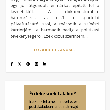
egy jól átgondolt énmárkát épített fel a
kezdetektől. A dokumentumfilm
háromrészes, az első a sportolói
pályafutásáról szól, a második a színészi
karrierjéről, a harmadik pedig a politikusi
tevékenységéről. Ezek közül szerintem…
TOVÁBB OLVASOM...
Érdekesnek találod?
Iratkozz fel a heti hírlevélre, és a
postaládádban landolnak majd